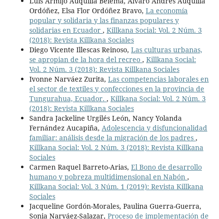
Luis Armijo Auquilla Belema, Álvaro Andrés Auquilla
Ordóñez, Elsa Flor Ordóñez Bravo,
La economía
popular y solidaria y las finanzas populares y
solidarias en Ecuador
,
Killkana Social: Vol. 2 Núm. 3
(2018): Revista Killkana Sociales
Diego Vicente Illescas Reinoso,
Las culturas urbanas,
se apropian de la hora del recreo
,
Killkana Social:
Vol. 2 Núm. 3 (2018): Revista Killkana Sociales
Ivonne Narváez Zurita,
Las competencias laborales en
el sector de textiles y confecciones en la provincia de
Tungurahua, Ecuador.
,
Killkana Social: Vol. 2 Núm. 3
(2018): Revista Killkana Sociales
Sandra Jackeline Urgilés León, Nancy Yolanda
Fernández Aucapiña,
Adolescencia y disfuncionalidad
familiar: análisis desde la migración de los padres
,
Killkana Social: Vol. 2 Núm. 3 (2018): Revista Killkana
Sociales
Carmen Raquel Barreto-Arias,
El Bono de desarrollo
humano y pobreza multidimensional en Nabón
,
Killkana Social: Vol. 3 Núm. 1 (2019): Revista Killkana
Sociales
Jacqueline Gordón-Morales, Paulina Guerra-Guerra,
Sonia Narváez-Salazar,
Proceso de implementación de