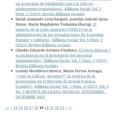
un programa de habilidades para la vida en
adolescentes trabajadores
,
Killkana Social: Vol. 3
Núm. 2 (2019): Revista Killkana Sociales
David Armando León-Pasquel, Josselyn Gabriel Ayuy-
Dutan, María Magdalena Tsukanka-Sharup,
El
impacto de la crisis sanitaria COVID-19 en la
administración de las organizaciones de Economía
Popular y Solidaria
,
Killkana Social: Vol. 5 Núm. 1
(2021): Revista Killkana Sociales
Claudio Eduardo Soriano-Tumbaco,
El estrés laboral y
su incidencia en el desempeño del personal
administrativo
,
Killkana Social: Vol. 5 Núm. 1 (2021):
Revista Killkana Sociales
Lennin Mendieta-Cabrera, María Teresa Arteaga,
“¿Qué va a llevar, mi amor?”: la retórica de la
negociación en el Mercado El Arenal (Cuenca-
Ecuador)
,
Killkana Social: Vol. 5 Núm. 3 (2021): Vol. 5
No. 3 REVISTA KILLKANA SOCIALES, SEPTIEMBRE -
DICIEMBRE 2021
<<
<
14
15
16
17
18
19
20
21
22
23
>
>>