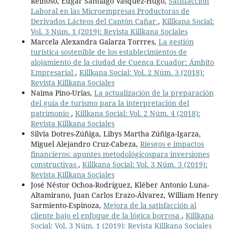
Reinoso, Edgar Santiago Vasquez-Hugo,
Satisfacción
Laboral en las Microempresas Productoras de
Derivados Lácteos del Cantón Cañar
,
Killkana Social:
Vol. 3 Núm. 1 (2019): Revista Killkana Sociales
Marcela Alexandra Galarza Torrres,
La gestión
turística sostenible de los establecimientos de
alojamiento de la ciudad de Cuenca Ecuador: Ámbito
Empresarial
,
Killkana Social: Vol. 2 Núm. 3 (2018):
Revista Killkana Sociales
Naima Pino-Urias,
La actualización de la preparación
del guía de turismo para la interpretación del
patrimonio
,
Killkana Social: Vol. 2 Núm. 4 (2018):
Revista Killkana Sociales
Silvia Dotres-Zúñiga, Libys Martha Zúñiga-Igarza,
Miguel Alejandro Cruz-Cabeza,
Riesgos e impactos
financieros: apuntes metodológicospara inversiones
constructivas
,
Killkana Social: Vol. 3 Núm. 3 (2019):
Revista Killkana Sociales
José Néstor Ochoa-Rodríguez, Kléber Antonio Luna-
Altamirano, Juan Carlos Erazo-Álvarez, William Henry
Sarmiento-Espinoza,
Mejora de la satisfacción al
cliente bajo el enfoque de la lógica borrosa
,
Killkana
Social: Vol. 3 Núm. 1 (2019): Revista Killkana Sociales