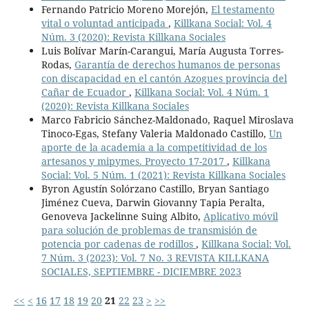
Fernando Patricio Moreno Morejón,
El testamento
vital o voluntad anticipada
,
Killkana Social: Vol. 4
Núm. 3 (2020): Revista Killkana Sociales
Luis Bolívar Marín-Carangui, María Augusta Torres-
Rodas,
Garantía de derechos humanos de personas
con discapacidad en el cantón Azogues provincia del
Cañar de Ecuador
,
Killkana Social: Vol. 4 Núm. 1
(2020): Revista Killkana Sociales
Marco Fabricio Sánchez-Maldonado, Raquel Miroslava
Tinoco-Egas, Stefany Valeria Maldonado Castillo,
Un
aporte de la academia a la competitividad de los
artesanos y mipymes. Proyecto 17-2017
,
Killkana
Social: Vol. 5 Núm. 1 (2021): Revista Killkana Sociales
Byron Agustín Solórzano Castillo, Bryan Santiago
Jiménez Cueva, Darwin Giovanny Tapia Peralta,
Genoveva Jackelinne Suing Albito,
Aplicativo móvil
para solución de problemas de transmisión de
potencia por cadenas de rodillos
,
Killkana Social: Vol.
7 Núm. 3 (2023): Vol. 7 No. 3 REVISTA KILLKANA
SOCIALES, SEPTIEMBRE - DICIEMBRE 2023
<<
<
16
17
18
19
20
21
22
23
>
>>