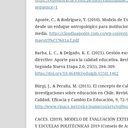
https://repositorio.ucv.edu.pe/bitstream/handl
sequence=1
Aponte, C., & Rodríguez, Y. (2010). Modelo de E
desde un enfoque antropológico para institucion
media.
https://claudiaaponte.com.co/wp-content/
maestri%CC%81a-f.pdf
Barba, L. C., & Delgado, K. E. (2021). Gestión esc
directivo: Aporte para la calidad educativa. Re
Segunda Nueva Etapa 2.0, 25(1), 284–309.
https://doi.org/10.46498/reduipb.v25i1.1462
Bürgi, J., & Peralta, M. (2011). El concepto de C
investigaciones sobre educación en Chile. Revi
Calidad, Eficacia y Cambio En Educación, 9, 72–
http://www.rinace.net/reice/numeros/arts/vol9n
CACES. (2019). MODELO DE EVALUACIÓN EXT
Y ESCUELAS POLITÉCNICAS 2019 (Consejo de As