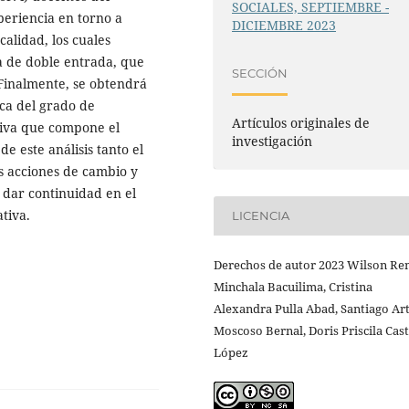
SOCIALES, SEPTIEMBRE -
periencia en torno a
DICIEMBRE 2023
alidad, los cuales
a de doble entrada, que
SECCIÓN
 Finalmente, se obtendrá
ica del grado de
Artículos originales de
tiva que compone el
investigación
e este análisis tanto el
acciones de cambio y
 dar continuidad en el
tiva.
LICENCIA
Derechos de autor 2023 Wilson Re
Minchala Bacuilima, Cristina
Alexandra Pulla Abad, Santiago Ar
Moscoso Bernal, Doris Priscila Cas
López