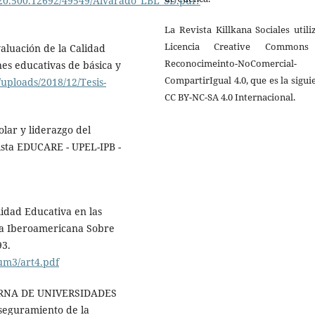
e/20.500.12692/49549/Alvarado_LBL_SD.pdf?
La Revista Killkana Sociales utili
Licencia Creative Common
valuación de la Calidad
Reconocimeinto-NoComercial-
es educativas de básica y
CompartirIgual 4.0, que es la sigui
uploads/2018/12/Tesis-
CC BY-NC-SA 4.0 Internacional.
olar y liderazgo del
vista EDUCARE - UPEL-IPB -
alidad Educativa en las
sta Iberoamericana Sobre
93.
um3/art4.pdf
ERNA DE UNIVERSIDADES
eguramiento de la