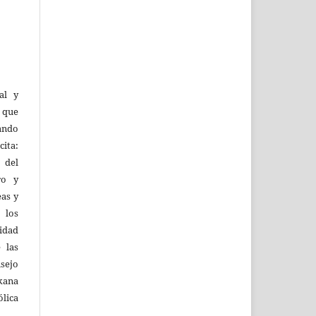
al y
l que
uando
ita:
 del
ro y
eas y
 los
lidad
 las
sejo
kana
ólica