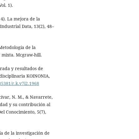
ol. 1).
4). La mejora de la
Industrial Data, 13(2), 48–
Metodología de la
 y mixta. Mcgraw-hill.
arada y resultados de
rdisciplinaria KOINONIA,
.35381/r.k.v7i2.1968
cívar, N. M., & Navarrete,
idad y su contribución al
el Conocimiento, 5(7),
a de la investigación de