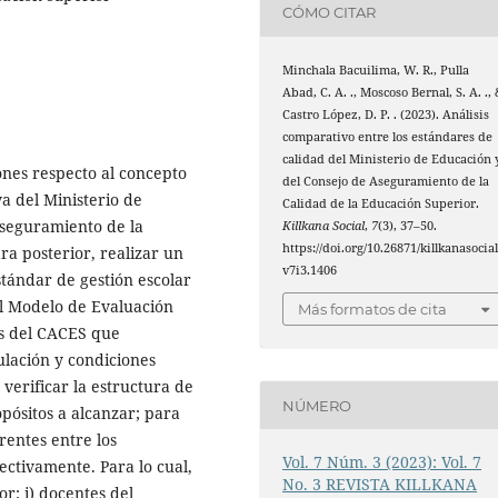
CÓMO CITAR
Minchala Bacuilima, W. R., Pulla
Abad, C. A. ., Moscoso Bernal, S. A. .,
Castro López, D. P. . (2023). Análisis
comparativo entre los estándares de
calidad del Ministerio de Educación 
ones respecto al concepto
del Consejo de Aseguramiento de la
a del Ministerio de
Calidad de la Educación Superior.
Aseguramiento de la
Killkana Social
,
7
(3), 37–50.
https://doi.org/10.26871/killkanasocial
ara posterior, realizar un
v7i3.1406
stándar de gestión escolar
l Modelo de Evaluación
Más formatos de cita
as del CACES que
ulación y condiciones
a verificar la estructura de
NÚMERO
opósitos a alcanzar; para
rentes entre los
Vol. 7 Núm. 3 (2023): Vol. 7
ctivamente. Para lo cual,
No. 3 REVISTA KILLKANA
r: i) docentes del