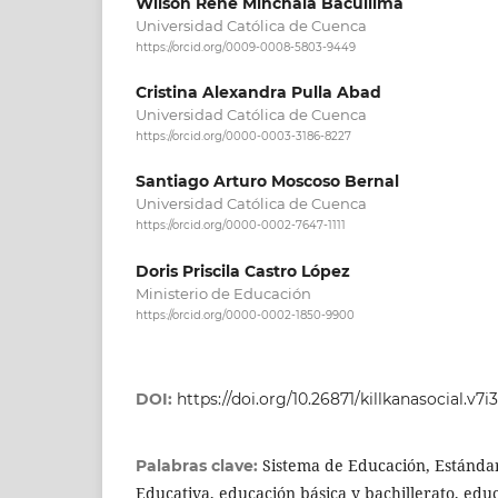
Wilson Rene Minchala Bacuilima
Universidad Católica de Cuenca
https://orcid.org/0009-0008-5803-9449
Cristina Alexandra Pulla Abad
Universidad Católica de Cuenca
https://orcid.org/0000-0003-3186-8227
Santiago Arturo Moscoso Bernal
Universidad Católica de Cuenca
https://orcid.org/0000-0002-7647-1111
Doris Priscila Castro López
Ministerio de Educación
https://orcid.org/0000-0002-1850-9900
DOI:
https://doi.org/10.26871/killkanasocial.v7i
Sistema de Educación, Estándar
Palabras clave:
Educativa, educación básica y bachillerato, edu