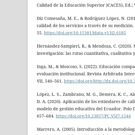
Calidad de la Educación Superior )CACES), Ed.; V
Diz Comesaña, M. E., & Rodríguez López, N. (201
calidad de los servicios a través de su medición. 
55.
https://doi.org/10.15381/idata.v13i2.6185
Hernández-Sampieri, R., & Mendoza, C. (2020). 
investigación: las rutas cuantitativa, cualitativa
Inga, M., & Moscoso, S. (2022). Educación comp
evaluación institucional. Revista Arbitrada Inte
VII, 540–561.
https://doi.org/http://dx.doi.org/10
López, L. S., Zambrano, M. G., Demera, K. C., Al
D. A. (2020). Aplicación de los estándares de cal
modelo de gestión educativa del Ecuador. Polo D
657–684.
https://doi.org/10.23857/PC.V5I7.1544
Marrero, A. (2005). Introducción a la metodologí