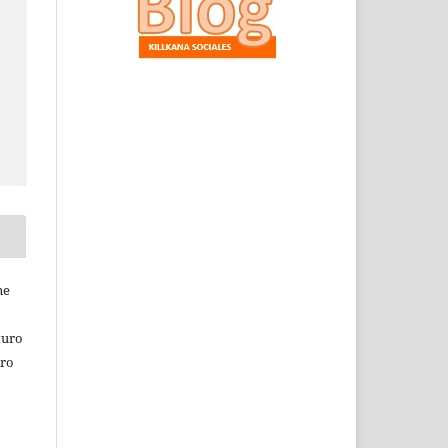
ne
turo
tro