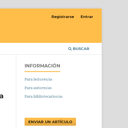
Registrarse
Entrar
BUSCAR
INFORMACIÓN
/
Para lectores/as
Para autores/as
a
Para bibliotecarios/as
ENVIAR UN ARTÍCULO