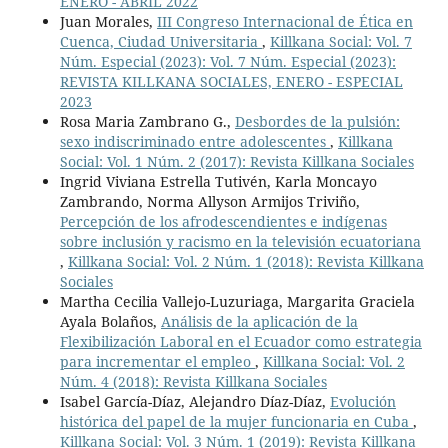
ENERO - ABRIL 2022
Juan Morales,
III Congreso Internacional de Ética en
Cuenca, Ciudad Universitaria
,
Killkana Social: Vol. 7
Núm. Especial (2023): Vol. 7 Núm. Especial (2023):
REVISTA KILLKANA SOCIALES, ENERO - ESPECIAL
2023
Rosa Maria Zambrano G.,
Desbordes de la pulsión:
sexo indiscriminado entre adolescentes
,
Killkana
Social: Vol. 1 Núm. 2 (2017): Revista Killkana Sociales
Ingrid Viviana Estrella Tutivén, Karla Moncayo
Zambrando, Norma Allyson Armijos Triviño,
Percepción de los afrodescendientes e indígenas
sobre inclusión y racismo en la televisión ecuatoriana
,
Killkana Social: Vol. 2 Núm. 1 (2018): Revista Killkana
Sociales
Martha Cecilia Vallejo-Luzuriaga, Margarita Graciela
Ayala Bolaños,
Análisis de la aplicación de la
Flexibilización Laboral en el Ecuador como estrategia
para incrementar el empleo
,
Killkana Social: Vol. 2
Núm. 4 (2018): Revista Killkana Sociales
Isabel García-Díaz, Alejandro Díaz-Díaz,
Evolución
histórica del papel de la mujer funcionaria en Cuba
,
Killkana Social: Vol. 3 Núm. 1 (2019): Revista Killkana