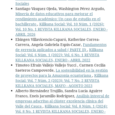
Sociales
Santiago Vásquez Ojeda, Washington Pérez Argudo,
Minería de datos educativos para mejorar el
rendimiento académico: Un caso de estudio en el
bachillerato
,
Killkana Social: Vol. 10 Núm. 1 (2026):
Vol. 10 No. 1 REVISTA KILLKANA SOCIALES, ENERO -
ABRIL 2026
Ebingen Villavicencio-Caparó, Katherine Correa-
Carrera, Angela Gabriela Espín-Cazar,
Fundamentos
de gerencia aplicados a salud ( PARTE II)
,
Killkana
Social: Vol. 6 Núm. 1 (2022): Vol. 6 No. 1 REVISTA
KILLKANA SOCIALES, ENERO - ABRIL 2022
Timoteo Efraín Vallejo Vallejo Yucci , Carmen Cecilia
Saeteros Campoverde,
La sostenibilidad en la gestión
de proyectos para la Amazonia ecuatoriana
,
Killkana
Social: Vol. 7 Núm. 2 (2023): Vol. 7 No. 2 REVISTA
KILLKANA SOCIALES, MAYO - AGOSTO 2023
Alberto Hernández Trujillo, Sandra Lucia Aguirre
Franco, Eneis Jaramillo Rodríguez,
Análisis integral de
empresas adscritas al clúster excelencia clínica del
Valle del Cauca
,
Killkana Social: Vol. 8 Núm. 1 (2024):
Vol. 8 No. 1 REVISTA KILLKANA SOCIALES, ENERO -