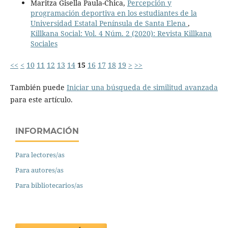
Maritza Gisella Paula-Chica,
Percepción y
programación deportiva en los estudiantes de la
Universidad Estatal Península de Santa Elena
,
Killkana Social: Vol. 4 Núm. 2 (2020): Revista Killkana
Sociales
<<
<
10
11
12
13
14
15
16
17
18
19
>
>>
También puede
Iniciar una búsqueda de similitud avanzada
para este artículo.
INFORMACIÓN
Para lectores/as
Para autores/as
Para bibliotecarios/as