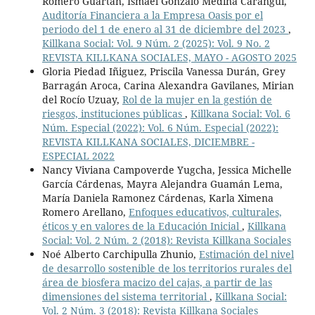
Romero Guartan, Ismael Gonzalo Medina Carangui,
Auditoría Financiera a la Empresa Oasis por el
periodo del 1 de enero al 31 de diciembre del 2023
,
Killkana Social: Vol. 9 Núm. 2 (2025): Vol. 9 No. 2
REVISTA KILLKANA SOCIALES, MAYO - AGOSTO 2025
Gloria Piedad Iñiguez, Priscila Vanessa Durán, Grey
Barragán Aroca, Carina Alexandra Gavilanes, Mirian
del Rocío Uzuay,
Rol de la mujer en la gestión de
riesgos, instituciones públicas
,
Killkana Social: Vol. 6
Núm. Especial (2022): Vol. 6 Núm. Especial (2022):
REVISTA KILLKANA SOCIALES, DICIEMBRE -
ESPECIAL 2022
Nancy Viviana Campoverde Yugcha, Jessica Michelle
García Cárdenas, Mayra Alejandra Guamán Lema,
María Daniela Ramonez Cárdenas, Karla Ximena
Romero Arellano,
Enfoques educativos, culturales,
éticos y en valores de la Educación Inicial
,
Killkana
Social: Vol. 2 Núm. 2 (2018): Revista Killkana Sociales
Noé Alberto Carchipulla Zhunio,
Estimación del nivel
de desarrollo sostenible de los territorios rurales del
área de biosfera macizo del cajas, a partir de las
dimensiones del sistema territorial
,
Killkana Social:
Vol. 2 Núm. 3 (2018): Revista Killkana Sociales