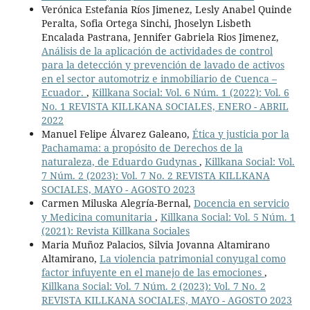
Verónica Estefania Ríos Jimenez, Lesly Anabel Quinde
Peralta, Sofia Ortega Sinchi, Jhoselyn Lisbeth
Encalada Pastrana, Jennifer Gabriela Rios Jimenez,
Análisis de la aplicación de actividades de control
para la detección y prevención de lavado de activos
en el sector automotriz e inmobiliario de Cuenca –
Ecuador.
,
Killkana Social: Vol. 6 Núm. 1 (2022): Vol. 6
No. 1 REVISTA KILLKANA SOCIALES, ENERO - ABRIL
2022
Manuel Felipe Álvarez Galeano,
Ética y justicia por la
Pachamama: a propósito de Derechos de la
naturaleza, de Eduardo Gudynas
,
Killkana Social: Vol.
7 Núm. 2 (2023): Vol. 7 No. 2 REVISTA KILLKANA
SOCIALES, MAYO - AGOSTO 2023
Carmen Miluska Alegría-Bernal,
Docencia en servicio
y Medicina comunitaria
,
Killkana Social: Vol. 5 Núm. 1
(2021): Revista Killkana Sociales
Maria Muñoz Palacios, Silvia Jovanna Altamirano
Altamirano,
La violencia patrimonial conyugal como
factor infuyente en el manejo de las emociones
,
Killkana Social: Vol. 7 Núm. 2 (2023): Vol. 7 No. 2
REVISTA KILLKANA SOCIALES, MAYO - AGOSTO 2023