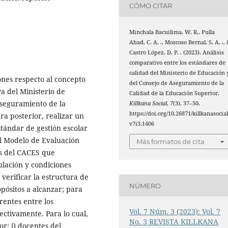
CÓMO CITAR
Minchala Bacuilima, W. R., Pulla
Abad, C. A. ., Moscoso Bernal, S. A. .,
Castro López, D. P. . (2023). Análisis
comparativo entre los estándares de
calidad del Ministerio de Educación 
ones respecto al concepto
del Consejo de Aseguramiento de la
a del Ministerio de
Calidad de la Educación Superior.
Aseguramiento de la
Killkana Social
,
7
(3), 37–50.
https://doi.org/10.26871/killkanasocial
ara posterior, realizar un
v7i3.1406
stándar de gestión escolar
l Modelo de Evaluación
Más formatos de cita
as del CACES que
ulación y condiciones
a verificar la estructura de
NÚMERO
opósitos a alcanzar; para
rentes entre los
Vol. 7 Núm. 3 (2023): Vol. 7
ctivamente. Para lo cual,
No. 3 REVISTA KILLKANA
r: i) docentes del