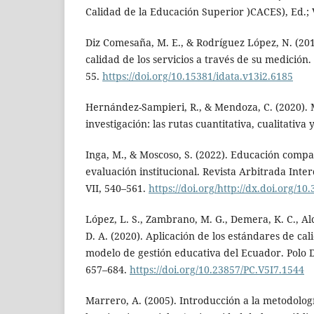
Calidad de la Educación Superior )CACES), Ed.; V
Diz Comesaña, M. E., & Rodríguez López, N. (201
calidad de los servicios a través de su medición. 
55.
https://doi.org/10.15381/idata.v13i2.6185
Hernández-Sampieri, R., & Mendoza, C. (2020). 
investigación: las rutas cuantitativa, cualitativa
Inga, M., & Moscoso, S. (2022). Educación comp
evaluación institucional. Revista Arbitrada Inte
VII, 540–561.
https://doi.org/http://dx.doi.org/10
López, L. S., Zambrano, M. G., Demera, K. C., Al
D. A. (2020). Aplicación de los estándares de cal
modelo de gestión educativa del Ecuador. Polo D
657–684.
https://doi.org/10.23857/PC.V5I7.1544
Marrero, A. (2005). Introducción a la metodologí