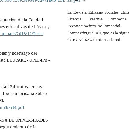
e/20.500.12692/49549/Alvarado_LBL_SD.pdf?
La Revista Killkana Sociales utili
Licencia Creative Common
valuación de la Calidad
Reconocimeinto-NoComercial-
es educativas de básica y
CompartirIgual 4.0, que es la sigui
uploads/2018/12/Tesis-
CC BY-NC-SA 4.0 Internacional.
olar y liderazgo del
vista EDUCARE - UPEL-IPB -
alidad Educativa en las
sta Iberoamericana Sobre
93.
um3/art4.pdf
ERNA DE UNIVERSIDADES
eguramiento de la