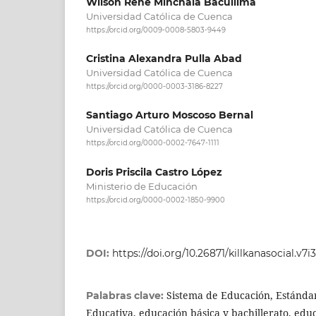
Wilson Rene Minchala Bacuilima
Universidad Católica de Cuenca
https://orcid.org/0009-0008-5803-9449
Cristina Alexandra Pulla Abad
Universidad Católica de Cuenca
https://orcid.org/0000-0003-3186-8227
Santiago Arturo Moscoso Bernal
Universidad Católica de Cuenca
https://orcid.org/0000-0002-7647-1111
Doris Priscila Castro López
Ministerio de Educación
https://orcid.org/0000-0002-1850-9900
DOI:
https://doi.org/10.26871/killkanasocial.v7i
Sistema de Educación, Estándar
Palabras clave:
Educativa, educación básica y bachillerato, edu