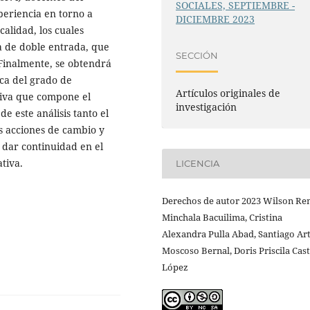
SOCIALES, SEPTIEMBRE -
periencia en torno a
DICIEMBRE 2023
alidad, los cuales
a de doble entrada, que
SECCIÓN
 Finalmente, se obtendrá
ica del grado de
Artículos originales de
tiva que compone el
investigación
e este análisis tanto el
acciones de cambio y
 dar continuidad en el
tiva.
LICENCIA
Derechos de autor 2023 Wilson Re
Minchala Bacuilima, Cristina
Alexandra Pulla Abad, Santiago Ar
Moscoso Bernal, Doris Priscila Cas
López