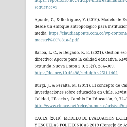
https://repositorio.ucv.edu.pe/bitstream/handl
sequence=1
Aponte, C., & Rodríguez, Y. (2010). Modelo de E
desde un enfoque antropológico para institucion
media.
https://claudiaaponte.com.co/wp-content/
maestri%CC%81a-f.pdf
Barba, L. C., & Delgado, K. E. (2021). Gestión esc
directivo: Aporte para la calidad educativa. Re
Segunda Nueva Etapa 2.0, 25(1), 284–309.
https://doi.org/10.46498/reduipb.v25i1.1462
Bürgi, J., & Peralta, M. (2011). El concepto de C
investigaciones sobre educación en Chile. Revi
Calidad, Eficacia y Cambio En Educación, 9, 72–
http://www.rinace.net/reice/numeros/arts/vol9n
CACES. (2019). MODELO DE EVALUACIÓN EXT
Y ESCUELAS POLITÉCNICAS 2019 (Consejo de As