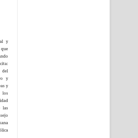
al y
l que
uando
ita:
 del
ro y
eas y
 los
lidad
 las
sejo
kana
ólica