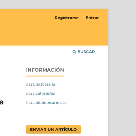
Registrarse
Entrar
BUSCAR
INFORMACIÓN
/
Para lectores/as
Para autores/as
a
Para bibliotecarios/as
ENVIAR UN ARTÍCULO