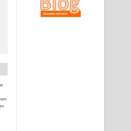
ne
turo
tro