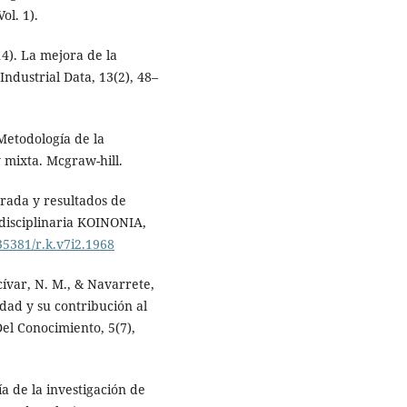
ol. 1).
4). La mejora de la
Industrial Data, 13(2), 48–
Metodología de la
 y mixta. Mcgraw-hill.
arada y resultados de
rdisciplinaria KOINONIA,
.35381/r.k.v7i2.1968
cívar, N. M., & Navarrete,
idad y su contribución al
el Conocimiento, 5(7),
a de la investigación de