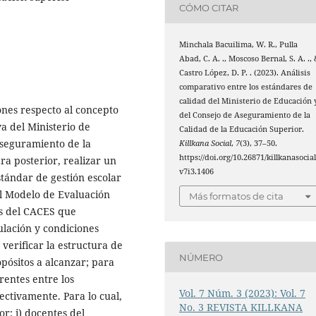
CÓMO CITAR
Minchala Bacuilima, W. R., Pulla
Abad, C. A. ., Moscoso Bernal, S. A. .,
Castro López, D. P. . (2023). Análisis
comparativo entre los estándares de
calidad del Ministerio de Educación 
ones respecto al concepto
del Consejo de Aseguramiento de la
a del Ministerio de
Calidad de la Educación Superior.
Aseguramiento de la
Killkana Social
,
7
(3), 37–50.
https://doi.org/10.26871/killkanasocial
ara posterior, realizar un
v7i3.1406
stándar de gestión escolar
l Modelo de Evaluación
Más formatos de cita
as del CACES que
ulación y condiciones
a verificar la estructura de
NÚMERO
opósitos a alcanzar; para
rentes entre los
Vol. 7 Núm. 3 (2023): Vol. 7
ctivamente. Para lo cual,
No. 3 REVISTA KILLKANA
r: i) docentes del