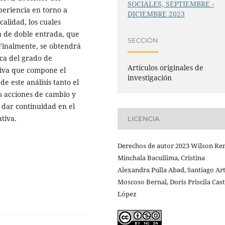
SOCIALES, SEPTIEMBRE -
periencia en torno a
DICIEMBRE 2023
alidad, los cuales
a de doble entrada, que
SECCIÓN
 Finalmente, se obtendrá
ica del grado de
Artículos originales de
tiva que compone el
investigación
e este análisis tanto el
acciones de cambio y
 dar continuidad en el
tiva.
LICENCIA
Derechos de autor 2023 Wilson Re
Minchala Bacuilima, Cristina
Alexandra Pulla Abad, Santiago Ar
Moscoso Bernal, Doris Priscila Cas
López