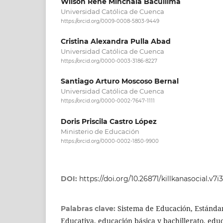
Wilson Rene Minchala Bacuilima
Universidad Católica de Cuenca
https://orcid.org/0009-0008-5803-9449
Cristina Alexandra Pulla Abad
Universidad Católica de Cuenca
https://orcid.org/0000-0003-3186-8227
Santiago Arturo Moscoso Bernal
Universidad Católica de Cuenca
https://orcid.org/0000-0002-7647-1111
Doris Priscila Castro López
Ministerio de Educación
https://orcid.org/0000-0002-1850-9900
DOI:
https://doi.org/10.26871/killkanasocial.v7i
Sistema de Educación, Estándar
Palabras clave:
Educativa, educación básica y bachillerato, edu