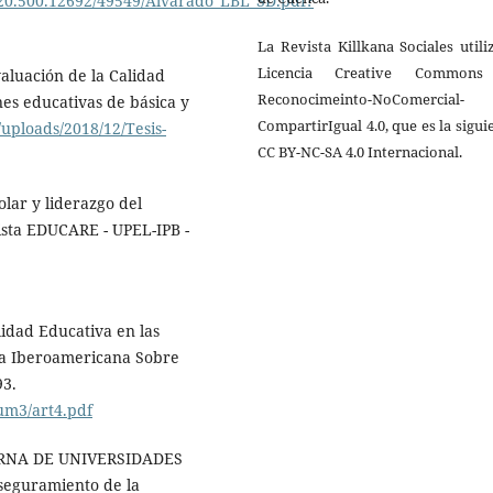
e/20.500.12692/49549/Alvarado_LBL_SD.pdf?
La Revista Killkana Sociales utili
Licencia Creative Common
valuación de la Calidad
Reconocimeinto-NoComercial-
es educativas de básica y
CompartirIgual 4.0, que es la sigui
uploads/2018/12/Tesis-
CC BY-NC-SA 4.0 Internacional.
olar y liderazgo del
vista EDUCARE - UPEL-IPB -
alidad Educativa en las
sta Iberoamericana Sobre
93.
um3/art4.pdf
ERNA DE UNIVERSIDADES
eguramiento de la