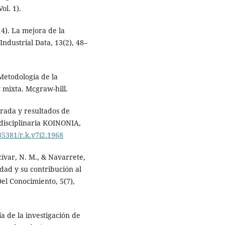
ol. 1).
4). La mejora de la
Industrial Data, 13(2), 48–
Metodología de la
 y mixta. Mcgraw-hill.
arada y resultados de
rdisciplinaria KOINONIA,
.35381/r.k.v7i2.1968
cívar, N. M., & Navarrete,
idad y su contribución al
el Conocimiento, 5(7),
a de la investigación de