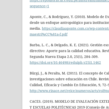
https://repositorio.ucv.edu.pe/bitstream/handl
sequence=1
Aponte, C., & Rodríguez, Y. (2010). Modelo de E
desde un enfoque antropológico para institucion
media.
https://claudiaaponte.com.co/wp-content/
maestri%CC%81a-f.pdf
Barba, L. C., & Delgado, K. E. (2021). Gestión esc
directivo: Aporte para la calidad educativa. Re
Segunda Nueva Etapa 2.0, 25(1), 284–309.
https://doi.org/10.46498/reduipb.v25i1.1462
Bürgi, J., & Peralta, M. (2011). El concepto de C
investigaciones sobre educación en Chile. Revi
Calidad, Eficacia y Cambio En Educación, 9, 72–
http://www.rinace.net/reice/numeros/arts/vol9n
CACES. (2019). MODELO DE EVALUACIÓN EXT
Y ESCUELAS POLITÉCNICAS 2019 (Consejo de As