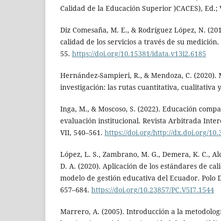
Calidad de la Educación Superior )CACES), Ed.; V
Diz Comesaña, M. E., & Rodríguez López, N. (201
calidad de los servicios a través de su medición. 
55.
https://doi.org/10.15381/idata.v13i2.6185
Hernández-Sampieri, R., & Mendoza, C. (2020). 
investigación: las rutas cuantitativa, cualitativa
Inga, M., & Moscoso, S. (2022). Educación comp
evaluación institucional. Revista Arbitrada Inte
VII, 540–561.
https://doi.org/http://dx.doi.org/10
López, L. S., Zambrano, M. G., Demera, K. C., Al
D. A. (2020). Aplicación de los estándares de cal
modelo de gestión educativa del Ecuador. Polo D
657–684.
https://doi.org/10.23857/PC.V5I7.1544
Marrero, A. (2005). Introducción a la metodologí