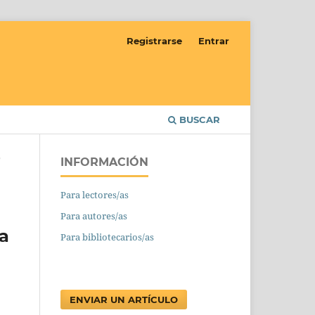
Registrarse
Entrar
BUSCAR
INFORMACIÓN
/
Para lectores/as
Para autores/as
a
Para bibliotecarios/as
ENVIAR UN ARTÍCULO