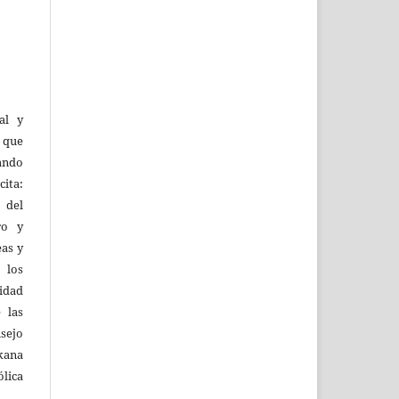
al y
l que
uando
ita:
 del
ro y
eas y
 los
lidad
 las
sejo
kana
ólica