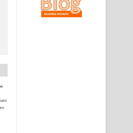
ne
turo
tro