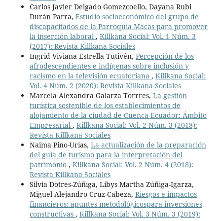
Carlos Javier Delgado Gomezcoello, Dayana Rubi
Durán Parra,
Estudio socioeconómico del grupo de
discapacitados de la Parroquia Macas para promover
la inserción laboral
,
Killkana Social: Vol. 1 Núm. 3
(2017): Revista Killkana Sociales
Ingrid Viviana Estrella-Tutivén,
Percepción de los
afrodescendientes e indígenas sobre inclusión y
racismo en la televisión ecuatoriana
,
Killkana Social:
Vol. 4 Núm. 2 (2020): Revista Killkana Sociales
Marcela Alexandra Galarza Torrres,
La gestión
turística sostenible de los establecimientos de
alojamiento de la ciudad de Cuenca Ecuador: Ámbito
Empresarial
,
Killkana Social: Vol. 2 Núm. 3 (2018):
Revista Killkana Sociales
Naima Pino-Urias,
La actualización de la preparación
del guía de turismo para la interpretación del
patrimonio
,
Killkana Social: Vol. 2 Núm. 4 (2018):
Revista Killkana Sociales
Silvia Dotres-Zúñiga, Libys Martha Zúñiga-Igarza,
Miguel Alejandro Cruz-Cabeza,
Riesgos e impactos
financieros: apuntes metodológicospara inversiones
constructivas
,
Killkana Social: Vol. 3 Núm. 3 (2019):