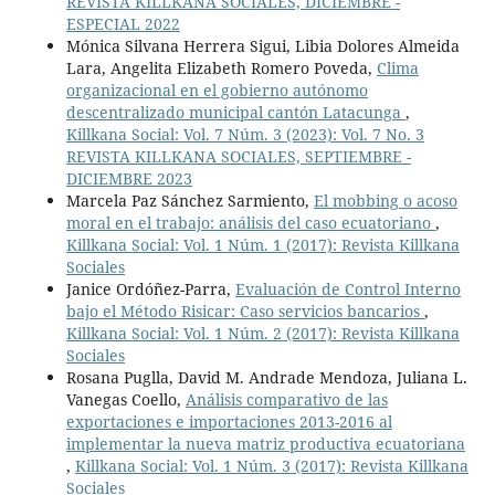
REVISTA KILLKANA SOCIALES, DICIEMBRE -
ESPECIAL 2022
Mónica Silvana Herrera Sigui, Libia Dolores Almeida
Lara, Angelita Elizabeth Romero Poveda,
Clima
organizacional en el gobierno autónomo
descentralizado municipal cantón Latacunga
,
Killkana Social: Vol. 7 Núm. 3 (2023): Vol. 7 No. 3
REVISTA KILLKANA SOCIALES, SEPTIEMBRE -
DICIEMBRE 2023
Marcela Paz Sánchez Sarmiento,
El mobbing o acoso
moral en el trabajo: análisis del caso ecuatoriano
,
Killkana Social: Vol. 1 Núm. 1 (2017): Revista Killkana
Sociales
Janice Ordóñez-Parra,
Evaluación de Control Interno
bajo el Método Risicar: Caso servicios bancarios
,
Killkana Social: Vol. 1 Núm. 2 (2017): Revista Killkana
Sociales
Rosana Puglla, David M. Andrade Mendoza, Juliana L.
Vanegas Coello,
Análisis comparativo de las
exportaciones e importaciones 2013-2016 al
implementar la nueva matriz productiva ecuatoriana
,
Killkana Social: Vol. 1 Núm. 3 (2017): Revista Killkana
Sociales