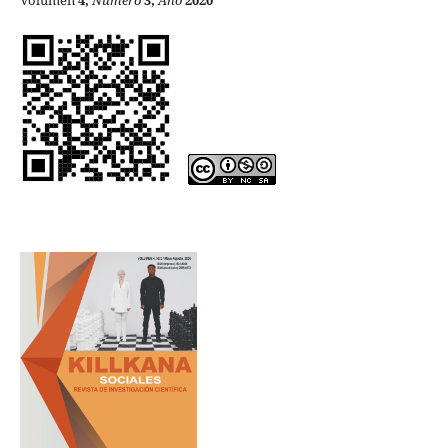
Volumen
4,
Número
3,
Año
2020