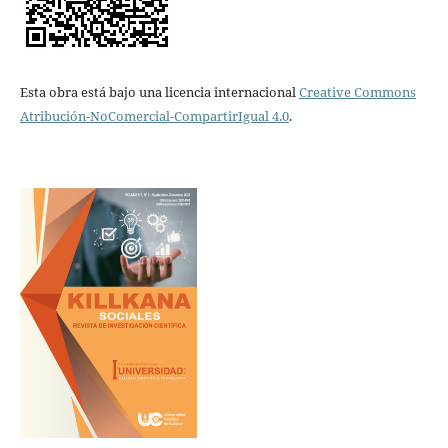
Esta obra está bajo una licencia internacional
Creative Commons
Atribución-NoComercial-CompartirIgual 4.0
.