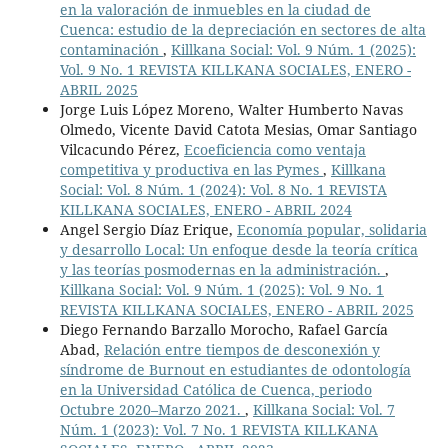
en la valoración de inmuebles en la ciudad de
Cuenca: estudio de la depreciación en sectores de alta
contaminación
,
Killkana Social: Vol. 9 Núm. 1 (2025):
Vol. 9 No. 1 REVISTA KILLKANA SOCIALES, ENERO -
ABRIL 2025
Jorge Luis López Moreno, Walter Humberto Navas
Olmedo, Vicente David Catota Mesias, Omar Santiago
Vilcacundo Pérez,
Ecoeficiencia como ventaja
competitiva y productiva en las Pymes
,
Killkana
Social: Vol. 8 Núm. 1 (2024): Vol. 8 No. 1 REVISTA
KILLKANA SOCIALES, ENERO - ABRIL 2024
Angel Sergio Díaz Erique,
Economía popular, solidaria
y desarrollo Local: Un enfoque desde la teoría crítica
y las teorías posmodernas en la administración.
,
Killkana Social: Vol. 9 Núm. 1 (2025): Vol. 9 No. 1
REVISTA KILLKANA SOCIALES, ENERO - ABRIL 2025
Diego Fernando Barzallo Morocho, Rafael García
Abad,
Relación entre tiempos de desconexión y
síndrome de Burnout en estudiantes de odontología
en la Universidad Católica de Cuenca, periodo
Octubre 2020–Marzo 2021.
,
Killkana Social: Vol. 7
Núm. 1 (2023): Vol. 7 No. 1 REVISTA KILLKANA