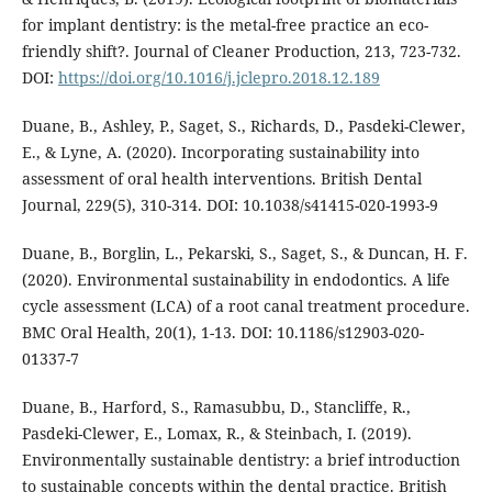
for implant dentistry: is the metal-free practice an eco-
friendly shift?. Journal of Cleaner Production, 213, 723-732.
DOI:
https://doi.org/10.1016/j.jclepro.2018.12.189
Duane, B., Ashley, P., Saget, S., Richards, D., Pasdeki-Clewer,
E., & Lyne, A. (2020). Incorporating sustainability into
assessment of oral health interventions. British Dental
Journal, 229(5), 310-314. DOI: 10.1038/s41415-020-1993-9
Duane, B., Borglin, L., Pekarski, S., Saget, S., & Duncan, H. F.
(2020). Environmental sustainability in endodontics. A life
cycle assessment (LCA) of a root canal treatment procedure.
BMC Oral Health, 20(1), 1-13. DOI: 10.1186/s12903-020-
01337-7
Duane, B., Harford, S., Ramasubbu, D., Stancliffe, R.,
Pasdeki-Clewer, E., Lomax, R., & Steinbach, I. (2019).
Environmentally sustainable dentistry: a brief introduction
to sustainable concepts within the dental practice. British