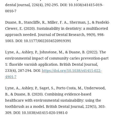
dental journal, 226(4), 292-295. DOI: 10.1038/s41415-019-
0010-7
Duane, B., Stancliffe, R., Miller, F. A., Sherman, J., & Pasdeki-
Clewer, E. (2020). Sustainability in dentistry: a multifaceted
approach needed. Journal of Dental Research, 99(9), 998-
1003. DOI: 10.1177/0022034520919391
Lyne, A., Ashley, P., Johnstone, M., & Duane, B. (2022). The
environmental impact of community caries prevention-part
1: fluoride varnish application. British Dental Journal,
233(4), 287-294. DOI:
https://doi.org/10.1038/s41415-022-
4901-7
Lyne, A., Ashley, P., Saget, S., Porto Costa, M., Underwood,
B., & Duane, B. (2020). Combining evidence-based
healthcare with environmental sustainability: using the
toothbrush as a model. British Dental Journal, 229(5), 303-
309. DOI: 10.1038/s41415-020-1981-0