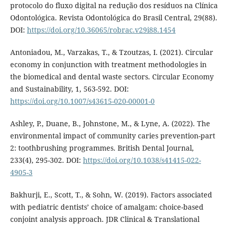
protocolo do fluxo digital na redução dos resíduos na Clínica
Odontológica. Revista Odontológica do Brasil Central, 29(88).
DOI:
https://doi.org/10.36065/robrac.v29i88.1454
Antoniadou, M., Varzakas, T., & Tzoutzas, I. (2021). Circular
economy in conjunction with treatment methodologies in
the biomedical and dental waste sectors. Circular Economy
and Sustainability, 1, 563-592. DOI:
https://doi.org/10.1007/s43615-020-00001-0
Ashley, P., Duane, B., Johnstone, M., & Lyne, A. (2022). The
environmental impact of community caries prevention-part
2: toothbrushing programmes. British Dental Journal,
233(4), 295-302. DOI:
https://doi.org/10.1038/s41415-022-
4905-3
Bakhurji, E., Scott, T., & Sohn, W. (2019). Factors associated
with pediatric dentists’ choice of amalgam: choice-based
conjoint analysis approach. JDR Clinical & Translational