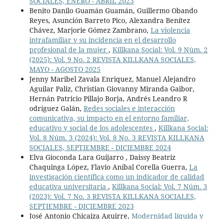
SOCIALES, ENERO - ABRIL 2023
Benito Danilo Guamán Guamán, Guillermo Obando
Reyes, Asunción Barreto Pico, Alexandra Benítez
Chávez, Marjorie Gómez Zambrano,
La violencia
intrafamiliar y su incidencia en el desarrollo
profesional de la mujer
,
Killkana Social: Vol. 9 Núm. 2
(2025): Vol. 9 No. 2 REVISTA KILLKANA SOCIALES,
MAYO - AGOSTO 2025
Jenny Maribel Zavala Enriquez, Manuel Alejandro
Aguilar Paliz, Christian Giovanny Miranda Gaibor,
Hernán Patricio Pillajo Borja, Andrés Leandro R
odríguez Galán,
Redes sociales e interacción
comunicativa, su impacto en el entorno familiar,
educativo y social de los adolescentes
,
Killkana Social:
Vol. 8 Núm. 3 (2024): Vol. 8 No. 3 REVISTA KILLKANA
SOCIALES, SEPTIEMBRE - DICIEMBRE 2024
Elva Gioconda Lara Guijarro , Daissy Beatriz
Chaquinga López, Flavio Aníbal Corella Guerra,
La
investigación científica como un indicador de calidad
educativa universitaria
,
Killkana Social: Vol. 7 Núm. 3
(2023): Vol. 7 No. 3 REVISTA KILLKANA SOCIALES,
SEPTIEMBRE - DICIEMBRE 2023
José Antonio Chicaiza Aguirre,
Modernidad líquida y