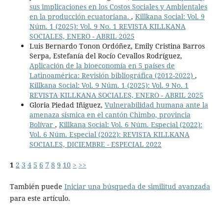
sus implicaciones en los Costos Sociales y Ambientales
en la producción ecuatoriana.
,
Killkana Social: Vol. 9
Núm. 1 (2025): Vol. 9 No. 1 REVISTA KILLKANA
SOCIALES, ENERO - ABRIL 2025
Luis Bernardo Tonon Ordóñez, Emily Cristina Barros
Serpa, Estefanía del Rocío Cevallos Rodríguez,
Aplicación de la bioeconomía en 5 países de
Latinoamérica: Revisión bibliográfica (2012-2022)
,
Killkana Social: Vol. 9 Núm. 1 (2025): Vol. 9 No. 1
REVISTA KILLKANA SOCIALES, ENERO - ABRIL 2025
Gloria Piedad Iñiguez,
Vulnerabilidad humana ante la
amenaza sísmica en el cantón Chimbo, provincia
Bolívar
,
Killkana Social: Vol. 6 Núm. Especial (2022):
Vol. 6 Núm. Especial (2022): REVISTA KILLKANA
SOCIALES, DICIEMBRE - ESPECIAL 2022
1
2
3
4
5
6
7
8
9
10
>
>>
También puede
Iniciar una búsqueda de similitud avanzada
para este artículo.