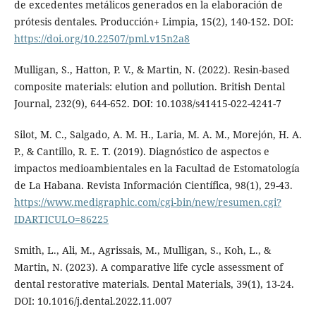
de excedentes metálicos generados en la elaboración de
prótesis dentales. Producción+ Limpia, 15(2), 140-152. DOI:
https://doi.org/10.22507/pml.v15n2a8
Mulligan, S., Hatton, P. V., & Martin, N. (2022). Resin-based
composite materials: elution and pollution. British Dental
Journal, 232(9), 644-652. DOI: 10.1038/s41415-022-4241-7
Silot, M. C., Salgado, A. M. H., Laria, M. A. M., Morejón, H. A.
P., & Cantillo, R. E. T. (2019). Diagnóstico de aspectos e
impactos medioambientales en la Facultad de Estomatología
de La Habana. Revista Información Científica, 98(1), 29-43.
https://www.medigraphic.com/cgi-bin/new/resumen.cgi?
IDARTICULO=86225
Smith, L., Ali, M., Agrissais, M., Mulligan, S., Koh, L., &
Martin, N. (2023). A comparative life cycle assessment of
dental restorative materials. Dental Materials, 39(1), 13-24.
DOI: 10.1016/j.dental.2022.11.007