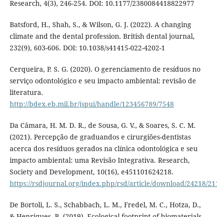
Research, 4(3), 246-254. DOI: 10.1177/2380084418822977
Batsford, H., Shah, S., & Wilson, G. J. (2022). A changing
climate and the dental profession. British dental journal,
232(9), 603-606. DOI: 10.1038/s41415-022-4202-1
Cerqueira, P. S. G. (2020). O gerenciamento de resíduos no
serviço odontológico e seu impacto ambiental: revisão de
literatura.
http://bdex.eb.mil.br/jspui/handle/123456789/7548
Da Câmara, H. M. D. R., de Sousa, G. V., & Soares, S. C. M.
(2021). Percepção de graduandos e cirurgiões-dentistas
acerca dos resíduos gerados na clínica odontológica e seu
impacto ambiental: uma Revisão Integrativa. Research,
Society and Development, 10(16), e451101624218.
https://rsdjournal.org/index.php/rsd/article/download/24218/2
De Bortoli, L. S., Schabbach, L. M., Fredel, M. C., Hotza, D.,
& Henriques, B. (2019). Ecological footprint of biomaterials