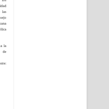
 los
lidad
 las
sejo
kana
ólica
za la
s de
ente: