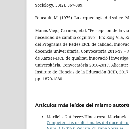
Sociology, 33(2), 367-389.
Foucault, M. (1975). La arqueología del saber. 
Mañas Viejo, Carmen, etal. "Percepción de la vi
necesidad de cambio cognitivo". En: Roig-Vila, 
del Programa de Redes-I3CE de calidad, innovac
docencia universitaria. Convocatoria 2016-17 
de Xarxes-I3CE de qualitat, innovació i investig
universitària. Convocatòria 2016-2017. Alicante:
Instituto de Ciencias de la Educación (ICE), 201
pp. 1870-1880
Artículos más leídos del mismo autor/
Marllelis Gutiérrez-Hinestroza, Marianel
Competencias profesionales del docente u
Núm. 1 (2019): Revista Killkana Sociales