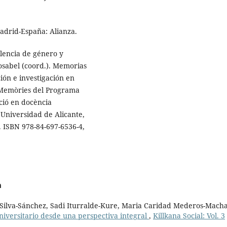
Madrid-España: Alianza.
olencia de género y
Rosabel (coord.). Memorias
ión e investigación en
= Memòries del Programa
ació en docència
 Universidad de Alicante,
7. ISBN 978-84-697-6536-4,
a
a Silva-Sánchez, Sadi Iturralde-Kure, Maria Caridad Mederos-Mach
niversitario desde una perspectiva integral
,
Killkana Social: Vol. 3