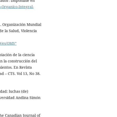
uador: Disponible en
-Organico-Integral-
). Organización Mundial
e la Salud, Violencia
9/es/OMS”
iación de la ciencia
n la construcción del
mientos. En Revista
d – CTS. Vol 13, No 38.
edad: luchas (de)
iversidad Andina Simón
The Canadian Journal of