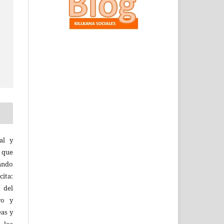
al y
l que
uando
ita:
 del
ro y
eas y