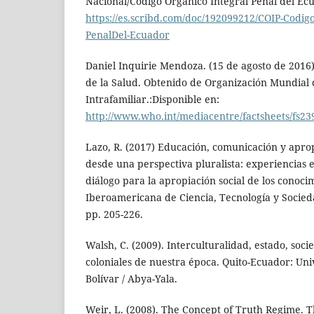
Nacional/Código Orgánico Integral Penal del Ec
https://es.scribd.com/doc/192099212/COIP-Codigo
PenalDel-Ecuador
Daniel Inquirie Mendoza. (15 de agosto de 2016
de la Salud. Obtenido de Organización Mundial d
Intrafamiliar.:Disponible en:
http://www.who.int/mediacentre/factsheets/fs23
Lazo, R. (2017) Educación, comunicación y aprop
desde una perspectiva pluralista: experiencias e
diálogo para la apropiación social de los conoci
Iberoamericana de Ciencia, Tecnología y Socieda
pp. 205-226.
Walsh, C. (2009). Interculturalidad, estado, soci
coloniales de nuestra época. Quito-Ecuador: Un
Bolívar / Abya-Yala.
Weir, L. (2008). The Concept of Truth Regime. 