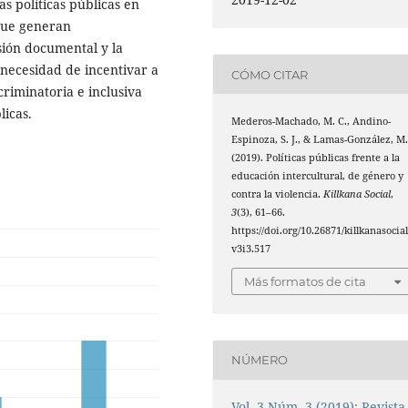
s políticas públicas en
 que generan
sión documental y la
 necesidad de incentivar a
CÓMO CITAR
criminatoria e inclusiva
blicas.
Mederos-Machado, M. C., Andino-
Espinoza, S. J., & Lamas-González, M
(2019). Políticas públicas frente a la
educación intercultural, de género y
contra la violencia.
Killkana Social
,
3
(3), 61–66.
https://doi.org/10.26871/killkanasocial
v3i3.517
Más formatos de cita
NÚMERO
Vol. 3 Núm. 3 (2019): Revista