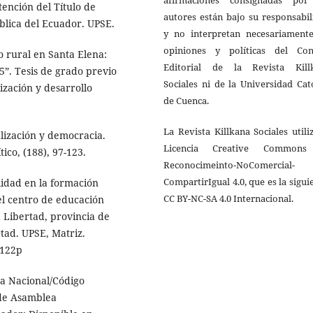
afirmaciones consignadas por
btención del Título de
autores están bajo su responsabi
blica del Ecuador. UPSE.
y no interpretan necesariamente
opiniones y políticas del Con
o rural en Santa Elena:
Editorial de la Revista Kill
”. Tesis de grado previo
Sociales ni de la Universidad Cat
ización y desarrollo
de Cuenca.
La Revista Killkana Sociales utili
alización y democracia.
Licencia Creative Common
ico, (188), 97-123.
Reconocimeinto-NoComercial-
CompartirIgual 4.0, que es la sigui
alidad en la formación
CC BY-NC-SA 4.0 Internacional.
el centro de educación
 Libertad, provincia de
tad. UPSE, Matriz.
 122p
ea Nacional/Código
 de Asamblea