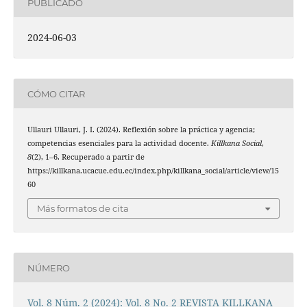
PUBLICADO
2024-06-03
CÓMO CITAR
Ullauri Ullauri, J. I. (2024). Reflexión sobre la práctica y agencia;
competencias esenciales para la actividad docente.
Killkana Social
,
8
(2), 1–6. Recuperado a partir de
https://killkana.ucacue.edu.ec/index.php/killkana_social/article/view/15
60
Más formatos de cita
NÚMERO
Vol. 8 Núm. 2 (2024): Vol. 8 No. 2 REVISTA KILLKANA