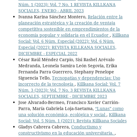
Núm. 1 (2023): Vol. 7 No. 1 REVISTA KILLKANA
SOCIALES, ENERO - ABRIL 2023
Ivanna Karina Sánchez Montero,
Relación entre la
planeación estratégica y la creación de ventaja
competitiva sostenible en emprendimientos de la
economía popular y solidaria en el Ecuador
,
Killkana
Social: Vol. 6 Núm. Especial (2022): Vol. 6 Núm.
Especial (2022): REVISTA KILLKANA SOCIALES,
DICIEMBRE - ESPECIAL 2022
César Raúl Méndez Carpio, Sisi Rashel Arévalo
Medranda, Leonela Samira León Segovia, Erika
Fernanda Parra Guerrero, Stephany Penelope
Siguencia Tello,
Tecnopatías y dependencias: Uso
incorrecto de la tecnología
,
Killkana Social: Vol. 7
Núm. 3 (2023): Vol. 7 No. 3 REVISTA KILLKANA
SOCIALES, SEPTIEMBRE - DICIEMBRE 2023
Jose Alvarado-Bermeo, Francisco Xavier Carrión-
Parra, María Gabriela Loja-Saetama,
“Lunas” como
una solución económica, ecológica y social
,
Killkana
Social: Vol. 5 Núm. 1 (2021): Revista Killkana Sociales
Gladys Cabrera Cabrera,
Conductismo y
constructivismo en la educación universitaria.
,