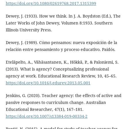
https://doi.org/10.1080/02619768.2017.1315399
Dewey, J. (1933). How we think. In J. A. Boydston (Ed.), The
Later Works of John Dewey, Volumen 8:1933. Southern
Illinois University Press.
Dewey, J. (1989). Cómo pensamos: nueva exposición de la
relación entre pensamiento y proceso educativo. Paidós.
Eteläpelto, A., Vähäsantanen, K., Hökkä, P., & Paloniemi, S.
(2013). What is agency? Conceptualizing professional
agency at work. Educational Research Review, 10, 45–65.
https://doi.org/10.1016/j.edurev.2013.05.001
Jenkins, G. (2020). Teacher agency: the effects of active and
passive responses to curriculum change. Australian
Educational Researcher, 47(1), 167–181.
https://doi.org/10.1007/s13384-019-00334-2
Pantić, N. (2015). A model for study of teacher agency for