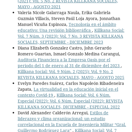
(2021): Vol. 5 No. 2 REVISTA KILLKANA SOCIALES,
MAYO - AGOSTO 2021
Valeria Nicole Galarraga Naula, Erika Gabriela
Guzmán Villacis, Steven Paúl Loja Ayora, Jonnathan
Manuel Vicuña Espinoza,
Tecnología en el ámbito
educativo: Una revisión bibliográfica
,
Killkana Social:
Vol. 7 Núm. 3 (2023): Vol. 7 No. 3 REVISTA KILLKANA
SOCIALES, SEPTIEMBRE - DICIEMBRE 2023
Diana Elizabeth Gonzalez Castro, John Gerardo
Romero Guartan, Ismael Gonzalo Medina Carangui,
Auditoría Financiera a la Empresa Oasis por el
periodo del 1 de enero al 31 de diciembre del 2023
,
Killkana Social: Vol. 9 Núm. 2 (2025): Vol. 9 No. 2
REVISTA KILLKANA SOCIALES, MAYO - AGOSTO 2025
Evelyn Paredes Suárez, Carlos Napoleón Ribadeneira
Zapata,
La virtualidad en la educación inicial en el
contexto Covid-19
,
Killkana Social: Vol. 6 Núm.
Especial (2022): Vol. 6 Núm. Especial (2022): REVISTA
KILLKANA SOCIALES, DICIEMBRE - ESPECIAL 2022
David Alexander Calderón Arregui,
Estilos de
liderazgo y clima organizacional: un estudio
correlacional en la Escuela de Ingeniería Militar “Gral.
Guillermo Rodríguez Lara”
,
Killkana Social: Vol. 7