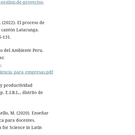
gestion-de-proyectos-
C. (2022). El proceso de
l cantón Latacunga.
5-131.
rio del Ambiente Peru.
as:
-
iciencia_para_empresas.pdf
 y productividad
 E.I.R.L., distrito de
ello, M. (2020). Enseñar
ca para docentes.
for Science in Latin