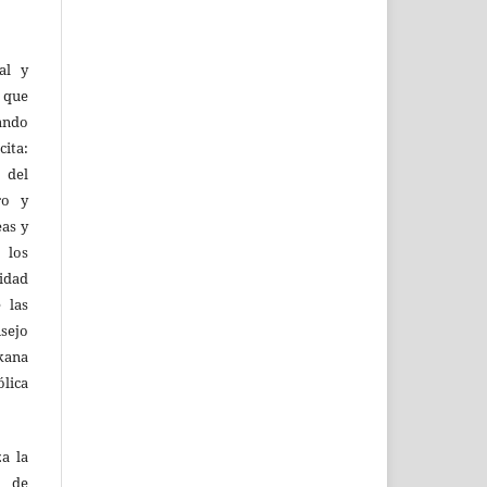
al y
l que
uando
ita:
 del
ro y
eas y
 los
lidad
 las
sejo
kana
ólica
za la
s de