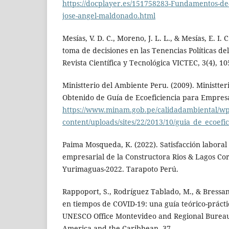
https://docplayer.es/151758283-Fundamentos-de-
jose-angel-maldonado.html
Mesías, V. D. C., Moreno, J. L. L., & Mesías, E. I. 
toma de decisiones en las Tenencias Políticas de
Revista Científica y Tecnológica VICTEC, 3(4), 10
Ministterio del Ambiente Peru. (2009). Ministte
Obtenido de Guía de Ecoeficiencia para Empres
https://www.minam.gob.pe/calidadambiental/wp
content/uploads/sites/22/2013/10/guia_de_ecoef
Paima Mosqueda, K. (2022). Satisfacción laboral
empresarial de la Constructora Rios & Lagos Corp.
Yurimaguas-2022. Tarapoto Perú.
Rappoport, S., Rodríguez Tablado, M., & Bressan
en tiempos de COVID-19: una guía teórico-prácti
UNESCO Office Montevideo and Regional Bureau 
America and the Caribbean, 37.