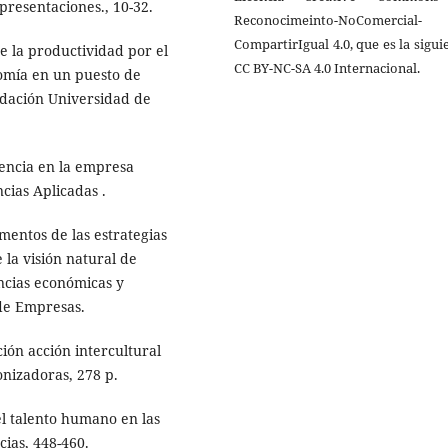
presentaciones., 10-32.
Reconocimeinto-NoComercial-
CompartirIgual 4.0, que es la sigui
re la productividad por el
CC BY-NC-SA 4.0 Internacional.
omía en un puesto de
undación Universidad de
iencia en la empresa
ias Aplicadas .
mentos de las estrategias
la visión natural de
ncias económicas y
de Empresas.
ción acción intercultural
onizadoras, 278 p.
el talento humano en las
cias, 448-460.