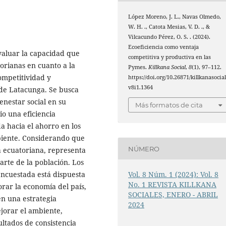
López Moreno, J. L., Navas Olmedo,
W. H. ., Catota Mesias, V. D. ., &
Vilcacundo Pérez, O. S. . (2024).
Ecoeficiencia como ventaja
valuar la capacidad que
competitiva y productiva en las
orianas en cuanto a la
Pymes.
Killkana Social
,
8
(1), 97–112.
ompetitividad y
https://doi.org/10.26871/killkanasocial
v8i1.1364
 de Latacunga. Se busca
enestar social en su
Más formatos de cita
io una eficiencia
a hacia el ahorro en los
biente. Considerando que
NÚMERO
a ecuatoriana, representa
rte de la población. Los
encuestada está dispuesta
Vol. 8 Núm. 1 (2024): Vol. 8
No. 1 REVISTA KILLKANA
orar la economía del país,
SOCIALES, ENERO - ABRIL
en una estrategia
2024
jorar el ambiente,
ultados de consistencia