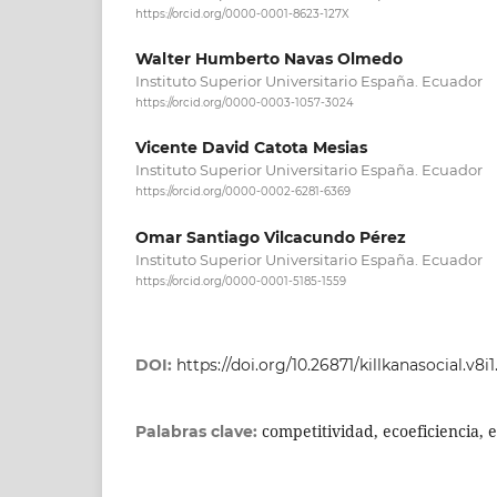
https://orcid.org/0000-0001-8623-127X
Walter Humberto Navas Olmedo
Instituto Superior Universitario España. Ecuador
https://orcid.org/0000-0003-1057-3024
Vicente David Catota Mesias
Instituto Superior Universitario España. Ecuador
https://orcid.org/0000-0002-6281-6369
Omar Santiago Vilcacundo Pérez
Instituto Superior Universitario España. Ecuador
https://orcid.org/0000-0001-5185-1559
DOI:
https://doi.org/10.26871/killkanasocial.v8i1
competitividad, ecoeficiencia, 
Palabras clave: