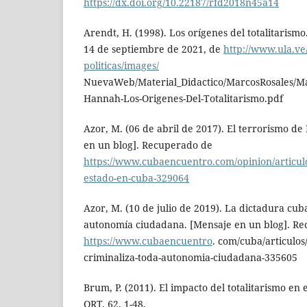
https://dx.doi.org/10.22187/rfd2018n45a14
Arendt, H. (1998). Los orígenes del totalitarism
14 de septiembre de 2021, de
http://www.ula.ve/
politicas/images/
NuevaWeb/Material_Didactico/MarcosRosales/Mar
Hannah-Los-Origenes-Del-Totalitarismo.pdf
Azor, M. (06 de abril de 2017). El terrorismo d
en un blog]. Recuperado de
https://www.cubaencuentro.com/opinion/articulo
estado-en-cuba-329064
Azor, M. (10 de julio de 2019). La dictadura cub
autonomía ciudadana. [Mensaje en un blog]. R
https://www.cubaencuentro
. com/cuba/articulos
criminaliza-toda-autonomia-ciudadana-335605
Brum, P. (2011). El impacto del totalitarismo en 
ORT, 62, 1-48.