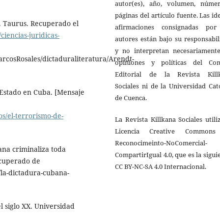
autor(es), año, volumen, núme
páginas del artículo fuente. Las id
o. Taurus. Recuperado el
afirmaciones consignadas por
ciencias-juridicas-
autores están bajo su responsabi
y no interpretan necesariamente
cosRosales/dictaduraliteratura/Arendt-
opiniones y políticas del Con
Editorial de la Revista Kill
Sociales ni de la Universidad Cat
e Estado en Cuba. [Mensaje
de Cuenca.
s/el-terrorismo-de-
La Revista Killkana Sociales utili
Licencia Creative Common
Reconocimeinto-NoComercial-
ana criminaliza toda
CompartirIgual 4.0, que es la sigui
ecuperado de
CC BY-NC-SA 4.0 Internacional.
/la-dictadura-cubana-
el siglo XX. Universidad