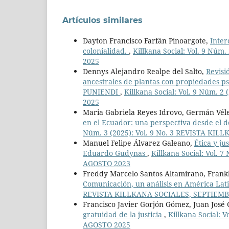
Artículos similares
Dayton Francisco Farfán Pinoargote,
Inter
colonialidad.
,
Killkana Social: Vol. 9 Nú
2025
Dennys Alejandro Realpe del Salto,
Revisi
ancestrales de plantas con propiedades psi
PUNIENDI
,
Killkana Social: Vol. 9 Núm.
2025
Maria Gabriela Reyes Idrovo, Germán Véle
en el Ecuador: una perspectiva desde el de
Núm. 3 (2025): Vol. 9 No. 3 REVISTA KI
Manuel Felipe Álvarez Galeano,
Ética y ju
Eduardo Gudynas
,
Killkana Social: Vol.
AGOSTO 2023
Freddy Marcelo Santos Altamirano, Frankli
Comunicación, un análisis en América La
REVISTA KILLKANA SOCIALES, SEPTIEMB
Francisco Javier Gorjón Gómez, Juan José
gratuidad de la justicia
,
Killkana Social: 
AGOSTO 2025