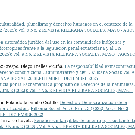
culturalidad, pluralismo y derechos humanos en el contexto de la
m. 2 (2025): Vol. 9 No. 2 REVISTA KILLKANA SOCIALES, MAYO - AGO
ón sistemática jurídica del uso en las comunidades indígenas y
cotrópicas frente a la legislación penal ecuatoriana y al UIS
 2 (2025): Vol. 9 No. 2 REVISTA KILLKANA SOCIALES, MAYO - AGOST
z Crespo, Diego Trelles Vicuña,
La responsabilidad extracontractu
recho constitucional, administrativo y civil
,
Killkana Social: Vol. 9
LLKANA SOCIALES, SEPTIEMBRE - DICIEMBRE 2025
sticia por la Pachamama: a propósito de Derechos de la naturaleza
 7 Núm. 2 (2023): Vol. 7 No. 2 REVISTA KILLKANA SOCIALES, MAYO -
n Rolando Jaramillo Castillo,
Derecho y Democratización de la
tina y Ecuador
,
Killkana Social: Vol. 6 Núm. 3 (2022): Vol. 6 No. 3
RE - DICIEMBRE 2022
 Carrasco Loyola,
Beneficios intangibles del arbitraje, respetando l
Vol. 9 Núm. 2 (2025): Vol. 9 No. 2 REVISTA KILLKANA SOCIALES, MA