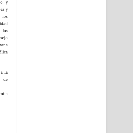
ro y
eas y
 los
lidad
 las
sejo
kana
ólica
za la
s de
ente: