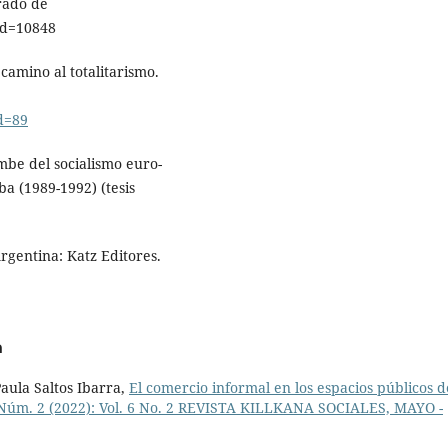
erado de
?id=10848
camino al totalitarismo.
id=89
mbe del socialismo euro-
ba (1989-1992) (tesis
Argentina: Katz Editores.
a
aula Saltos Ibarra,
El comercio informal en los espacios públicos d
 6 Núm. 2 (2022): Vol. 6 No. 2 REVISTA KILLKANA SOCIALES, MAYO -