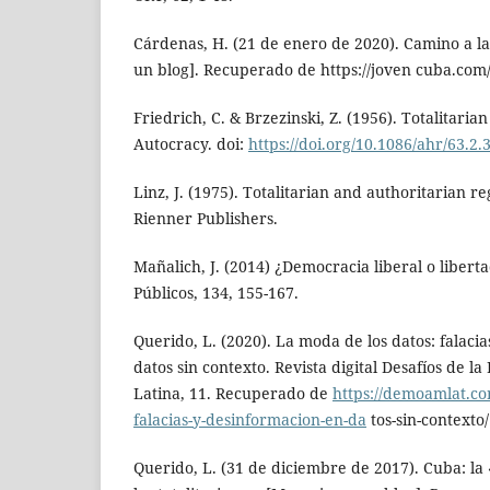
Cárdenas, H. (21 de enero de 2020). Camino a l
un blog]. Recuperado de https://joven cuba.co
Friedrich, C. & Brzezinski, Z. (1956). Totalitaria
Autocracy. doi:
https://doi.org/10.1086/ahr/63.2.
Linz, J. (1975). Totalitarian and authoritarian 
Rienner Publishers.
Mañalich, J. (2014) ¿Democracia liberal o libert
Públicos, 134, 155-167.
Querido, L. (2020). La moda de los datos: falaci
datos sin contexto. Revista digital Desafíos de 
Latina, 11. Recuperado de
https://demoamlat.co
falacias-y-desinformacion-en-da
tos-sin-contexto/
Querido, L. (31 de diciembre de 2017). Cuba: la