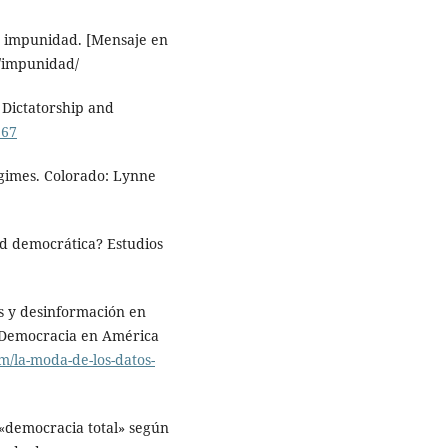
a impunidad. [Mensaje en
m/impunidad/
n Dictatorship and
367
regimes. Colorado: Lynne
ad democrática? Estudios
as y desinformación en
la Democracia en América
m/la-moda-de-los-datos-
 «democracia total» según