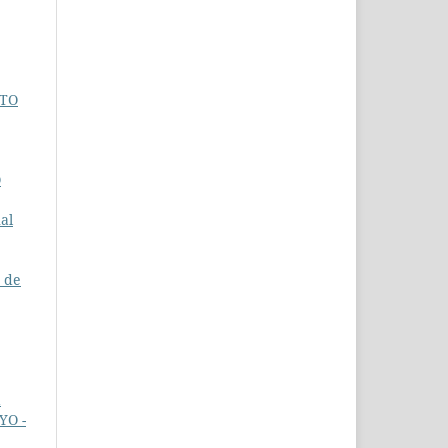
STO
O
al
, de
a
YO -