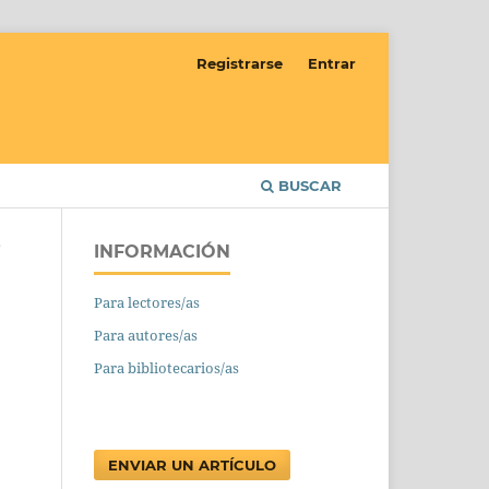
Registrarse
Entrar
BUSCAR
INFORMACIÓN
/
Para lectores/as
Para autores/as
Para bibliotecarios/as
ENVIAR UN ARTÍCULO