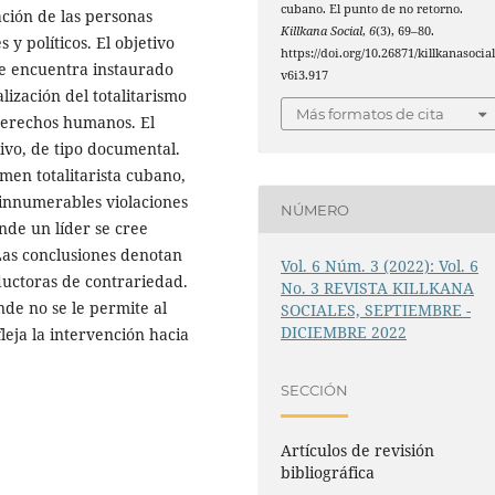
cubano. El punto de no retorno.
ación de las personas
Killkana Social
,
6
(3), 69–80.
 y políticos. El objetivo
https://doi.org/10.26871/killkanasocial
 se encuentra instaurado
v6i3.917
ización del totalitarismo
Más formatos de cita
derechos humanos. El
ivo, de tipo documental.
men totalitarista cubano,
innumerables violaciones
NÚMERO
nde un líder se cree
Las conclusiones denotan
Vol. 6 Núm. 3 (2022): Vol. 6
ductoras de contrariedad.
No. 3 REVISTA KILLKANA
e no se le permite al
SOCIALES, SEPTIEMBRE -
DICIEMBRE 2022
fleja la intervención hacia
SECCIÓN
Artículos de revisión
bibliográfica