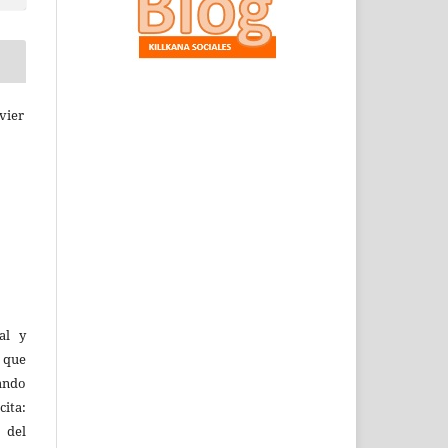
vier
al y
l que
uando
ita:
 del