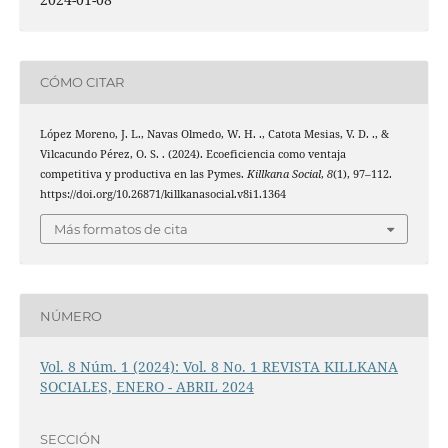
CÓMO CITAR
López Moreno, J. L., Navas Olmedo, W. H. ., Catota Mesias, V. D. ., &
Vilcacundo Pérez, O. S. . (2024). Ecoeficiencia como ventaja
competitiva y productiva en las Pymes.
Killkana Social
,
8
(1), 97–112.
https://doi.org/10.26871/killkanasocial.v8i1.1364
Más formatos de cita
NÚMERO
Vol. 8 Núm. 1 (2024): Vol. 8 No. 1 REVISTA KILLKANA
SOCIALES, ENERO - ABRIL 2024
SECCIÓN