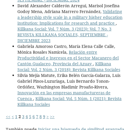
David Alexander Calderón Arregui, Marisol Josefina
Godoy Mena, Adriana Marrero Fernández,
Validating
a leadership style scale in a military higher education
institution: Implications for research and practice
,
Killkana Social: Vol. 7 Núm. 3 (2023): Vol. 7 No. 3
REVISTA KILLKANA SOCIALES, SEPTIEMBRE -
DICIEMBRE 2023
Gabriela Amoroso Castro, María Elena Calle Calle,
Mónica Rosales Namicela,
Relación entre
Productividad e Ingresos en el Sector Macanero del
Cantón Gualaceo, Provincia del Azuay
,
Killkana
Social: Vol. 2 Núm. 3 (2018): Revista Killkana Sociales
Silvia Mejía Matute, Erika Belén García-Galarza, Luis
Gabriel Pinos-Luzuriaga, Luis Bernardo Tonon-
Ordóñez, Wazhington Bladimir Proaño-Rivera,
Innovación en las empresas manufactureras de
Cuenca
,
Killkana Social: Vol. 5 Núm. 1 (2021): Revista
Killkana Sociales
<<
<
1
2
3
4
5
6
7
8
9
>
>>
También puede
Iniciar una búsqueda de similitud avanzada