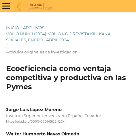
INICIO
/
ARCHIVOS
/
VOL. 8 NÚM. 1 (2024): VOL. 8 NO. 1 REVISTA KILLKANA
SOCIALES, ENERO - ABRIL 2024
/
Artículos originales de investigación
Ecoeficiencia como ventaja
competitiva y productiva en las
Pymes
Jorge Luis López Moreno
Instituto Superior Universitario España. Ecuador
https://orcid.org/0000-0001-8623-127X
Walter Humberto Navas Olmedo