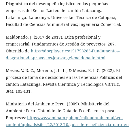
Diagnóstico del desempeño logístico en las pequeñas
empresas del Sector Lácteo del cantón Latacunga.
Latacunga: Latacunga: Universidad Técnica de Cotopaxi;
Facultad de Ciencias Administrativas; Ingeniería Comercial.
Maldonado, J. (2017 de 2017). Etica profesional y
empresarial. Fundamentos de gestión de proyectos, 207.
Obtenido de
https://docplayer.es/151758283-Fundamentos-
de-gestion-de-proyectos-jose-angel-maldonado.html
Mesías, V. D. C., Moreno, J. L. L., & Mesías, E. I. C. (2022). El
proceso de toma de decisiones en las Tenencias Políticas del
cantón Latacunga. Revista Científica y Tecnológica VICTEC,
3(4), 105-131.
Ministterio del Ambiente Peru. (2009). Ministterio del
Ambiente Peru. Obtenido de Guía de Ecoeficiencia para
Empresas:
https://www.minam.gob.pe/calidadambiental/wp-
content/uploads/sites/22/2013/10/guia_de_ecoeficiencia_para_e