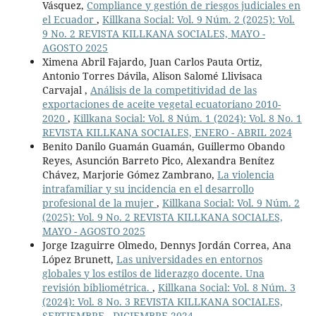
Vásquez,
Compliance y gestión de riesgos judiciales en
el Ecuador
,
Killkana Social: Vol. 9 Núm. 2 (2025): Vol.
9 No. 2 REVISTA KILLKANA SOCIALES, MAYO -
AGOSTO 2025
Ximena Abril Fajardo, Juan Carlos Pauta Ortiz,
Antonio Torres Dávila, Alison Salomé Llivisaca
Carvajal ,
Análisis de la competitividad de las
exportaciones de aceite vegetal ecuatoriano 2010-
2020
,
Killkana Social: Vol. 8 Núm. 1 (2024): Vol. 8 No. 1
REVISTA KILLKANA SOCIALES, ENERO - ABRIL 2024
Benito Danilo Guamán Guamán, Guillermo Obando
Reyes, Asunción Barreto Pico, Alexandra Benítez
Chávez, Marjorie Gómez Zambrano,
La violencia
intrafamiliar y su incidencia en el desarrollo
profesional de la mujer
,
Killkana Social: Vol. 9 Núm. 2
(2025): Vol. 9 No. 2 REVISTA KILLKANA SOCIALES,
MAYO - AGOSTO 2025
Jorge Izaguirre Olmedo, Dennys Jordán Correa, Ana
López Brunett,
Las universidades en entornos
globales y los estilos de liderazgo docente. Una
revisión bibliométrica.
,
Killkana Social: Vol. 8 Núm. 3
(2024): Vol. 8 No. 3 REVISTA KILLKANA SOCIALES,
SEPTIEMBRE - DICIEMBRE 2024