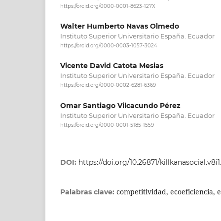
https://orcid.org/0000-0001-8623-127X
Walter Humberto Navas Olmedo
Instituto Superior Universitario España. Ecuador
https://orcid.org/0000-0003-1057-3024
Vicente David Catota Mesias
Instituto Superior Universitario España. Ecuador
https://orcid.org/0000-0002-6281-6369
Omar Santiago Vilcacundo Pérez
Instituto Superior Universitario España. Ecuador
https://orcid.org/0000-0001-5185-1559
DOI:
https://doi.org/10.26871/killkanasocial.v8i1
competitividad, ecoeficiencia, 
Palabras clave: