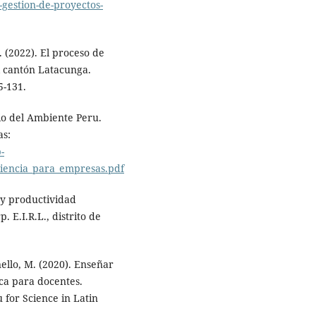
gestion-de-proyectos-
C. (2022). El proceso de
l cantón Latacunga.
5-131.
rio del Ambiente Peru.
as:
-
iciencia_para_empresas.pdf
 y productividad
 E.I.R.L., distrito de
ello, M. (2020). Enseñar
ca para docentes.
for Science in Latin