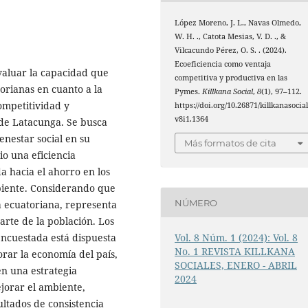
López Moreno, J. L., Navas Olmedo,
W. H. ., Catota Mesias, V. D. ., &
Vilcacundo Pérez, O. S. . (2024).
Ecoeficiencia como ventaja
valuar la capacidad que
competitiva y productiva en las
orianas en cuanto a la
Pymes.
Killkana Social
,
8
(1), 97–112.
ompetitividad y
https://doi.org/10.26871/killkanasocial
v8i1.1364
 de Latacunga. Se busca
enestar social en su
Más formatos de cita
io una eficiencia
a hacia el ahorro en los
biente. Considerando que
NÚMERO
a ecuatoriana, representa
rte de la población. Los
encuestada está dispuesta
Vol. 8 Núm. 1 (2024): Vol. 8
No. 1 REVISTA KILLKANA
orar la economía del país,
SOCIALES, ENERO - ABRIL
en una estrategia
2024
jorar el ambiente,
ultados de consistencia