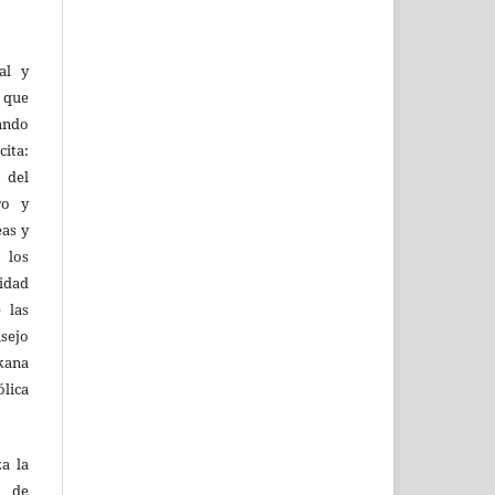
al y
l que
uando
ita:
 del
ro y
eas y
 los
lidad
 las
sejo
kana
ólica
za la
s de