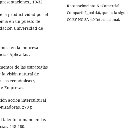
presentaciones., 10-32.
Reconocimeinto-NoComercial-
CompartirIgual 4.0, que es la sigui
re la productividad por el
CC BY-NC-SA 4.0 Internacional.
omía en un puesto de
undación Universidad de
iencia en la empresa
ias Aplicadas .
mentos de las estrategias
la visión natural de
ncias económicas y
de Empresas.
ción acción intercultural
onizadoras, 278 p.
el talento humano en las
cias, 448-460.