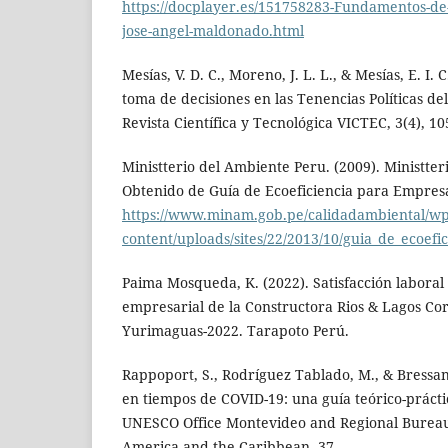
https://docplayer.es/151758283-Fundamentos-de-
jose-angel-maldonado.html
Mesías, V. D. C., Moreno, J. L. L., & Mesías, E. I. 
toma de decisiones en las Tenencias Políticas de
Revista Científica y Tecnológica VICTEC, 3(4), 10
Ministterio del Ambiente Peru. (2009). Ministte
Obtenido de Guía de Ecoeficiencia para Empres
https://www.minam.gob.pe/calidadambiental/wp
content/uploads/sites/22/2013/10/guia_de_ecoef
Paima Mosqueda, K. (2022). Satisfacción laboral
empresarial de la Constructora Rios & Lagos Corp.
Yurimaguas-2022. Tarapoto Perú.
Rappoport, S., Rodríguez Tablado, M., & Bressan
en tiempos de COVID-19: una guía teórico-prácti
UNESCO Office Montevideo and Regional Bureau 
America and the Caribbean, 37.