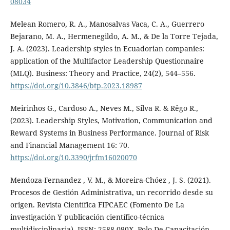
08034
Melean Romero, R. A., Manosalvas Vaca, C. A., Guerrero
Bejarano, M. A., Hermenegildo, A. M., & De la Torre Tejada,
J. A. (2023). Leadership styles in Ecuadorian companies:
application of the Multifactor Leadership Questionnaire
(MLQ). Business: Theory and Practice, 24(2), 544–556.
https://doi.org/10.3846/btp.2023.18987
Meirinhos G., Cardoso A., Neves M., Silva R. & Rêgo R.,
(2023). Leadership Styles, Motivation, Communication and
Reward Systems in Business Performance. Journal of Risk
and Financial Management 16: 70.
https://doi.org/10.3390/jrfm16020070
Mendoza-Fernandez , V. M., & Moreira-Chóez , J. S. (2021).
Procesos de Gestión Administrativa, un recorrido desde su
origen. Revista Científica FIPCAEC (Fomento De La
investigación Y publicación científico-técnica
multidisciplinaria). ISSN: 2588-090X. Polo De Capacitación,