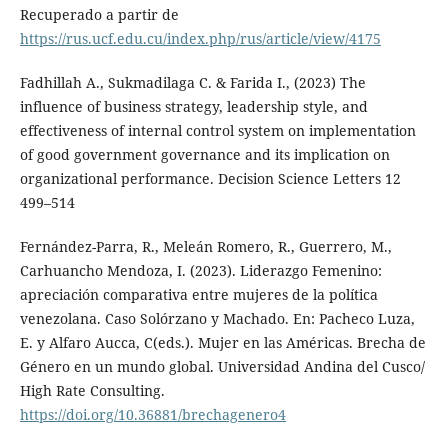
Recuperado a partir de
https://rus.ucf.edu.cu/index.php/rus/article/view/4175
Fadhillah A., Sukmadilaga C. & Farida I., (2023) The
influence of business strategy, leadership style, and
effectiveness of internal control system on implementation
of good government governance and its implication on
organizational performance. Decision Science Letters 12
499–514
Fernández-Parra, R., Meleán Romero, R., Guerrero, M.,
Carhuancho Mendoza, I. (2023). Liderazgo Femenino:
apreciación comparativa entre mujeres de la política
venezolana. Caso Solórzano y Machado. En: Pacheco Luza,
E. y Alfaro Aucca, C(eds.). Mujer en las Américas. Brecha de
Género en un mundo global. Universidad Andina del Cusco/
High Rate Consulting.
https://doi.org/10.36881/brechagenero4