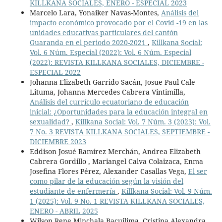
KILLKANA SOCIALES, ENERO - ESPECIAL 2023
Marcelo Lara, Yonaiker Navas-Montes,
Análisis del
impacto económico provocado por el Covid -19 en las
unidades educativas particulares del cantón
Guaranda en el periodo 2020-2021
,
Killkana Social:
Vol. 6 Núm. Especial (2022): Vol. 6 Núm. Especial
(2022): REVISTA KILLKANA SOCIALES, DICIEMBRE -
ESPECIAL 2022
Johanna Elizabeth Garrido Sacán, Josue Paul Cale
Lituma, Johanna Mercedes Cabrera Vintimilla,
Análisis del currículo ecuatoriano de educación
inicial: ¿Oportunidades para la educación integral en
sexualidad?
,
Killkana Social: Vol. 7 Núm. 3 (2023): Vol.
7 No. 3 REVISTA KILLKANA SOCIALES, SEPTIEMBRE -
DICIEMBRE 2023
Eddison Josué Ramírez Merchán, Andrea Elizabeth
Cabrera Gordillo , Mariangel Calva Colaizaca, Enma
Josefina Flores Pérez, Alexander Casallas Vega,
El ser
como pilar de la educación según la visión del
estudiante de enfermería
,
Killkana Social: Vol. 9 Núm.
1 (2025): Vol. 9 No. 1 REVISTA KILLKANA SOCIALES,
ENERO - ABRIL 2025
Wilson Rene Minchala Bacuilima, Cristina Alexandra