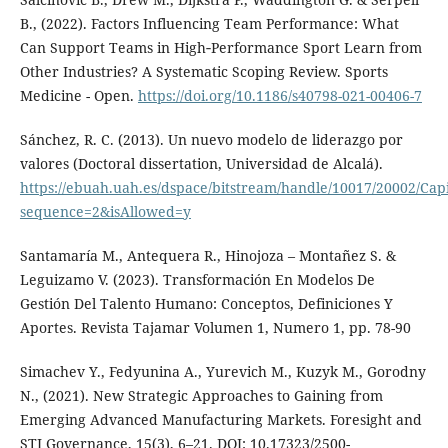
B., (2022). Factors Influencing Team Performance: What
Can Support Teams in High‑Performance Sport Learn from
Other Industries? A Systematic Scoping Review. Sports
Medicine - Open.
https://doi.org/10.1186/s40798-021-00406-7
Sánchez, R. C. (2013). Un nuevo modelo de liderazgo por
valores (Doctoral dissertation, Universidad de Alcalá).
https://ebuah.uah.es/dspace/bitstream/handle/10017/20002/Cap
sequence=2&isAllowed=y
Santamaría M., Antequera R., Hinojoza – Montañez S. &
Leguizamo V. (2023). Transformación En Modelos De
Gestión Del Talento Humano: Conceptos, Definiciones Y
Aportes. Revista Tajamar Volumen 1, Numero 1, pp. 78-90
Simachev Y., Fedyunina A., Yurevich M., Kuzyk M., Gorodny
N., (2021). New Strategic Approaches to Gaining from
Emerging Advanced Manufacturing Markets. Foresight and
STI Governance, 15(3), 6–21. DOI: 10.17323/2500-