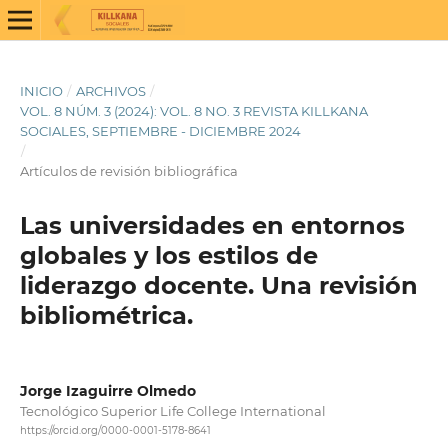
INICIO
/
ARCHIVOS
/
VOL. 8 NÚM. 3 (2024): VOL. 8 NO. 3 REVISTA KILLKANA
SOCIALES, SEPTIEMBRE - DICIEMBRE 2024
/
Artículos de revisión bibliográfica
Las universidades en entornos
globales y los estilos de
liderazgo docente. Una revisión
bibliométrica.
Jorge Izaguirre Olmedo
Tecnológico Superior Life College International
https://orcid.org/0000-0001-5178-8641