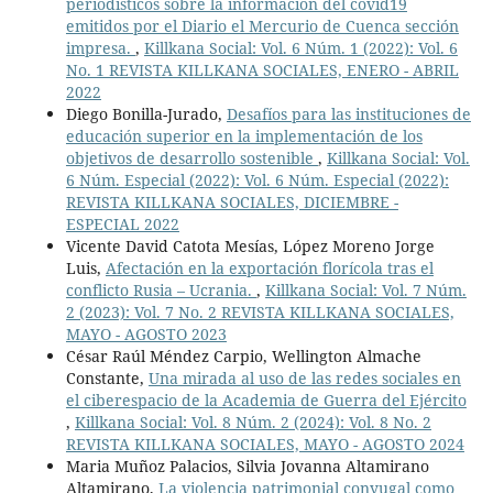
periodísticos sobre la información del covid19
emitidos por el Diario el Mercurio de Cuenca sección
impresa.
,
Killkana Social: Vol. 6 Núm. 1 (2022): Vol. 6
No. 1 REVISTA KILLKANA SOCIALES, ENERO - ABRIL
2022
Diego Bonilla-Jurado,
Desafíos para las instituciones de
educación superior en la implementación de los
objetivos de desarrollo sostenible
,
Killkana Social: Vol.
6 Núm. Especial (2022): Vol. 6 Núm. Especial (2022):
REVISTA KILLKANA SOCIALES, DICIEMBRE -
ESPECIAL 2022
Vicente David Catota Mesías, López Moreno Jorge
Luis,
Afectación en la exportación florícola tras el
conflicto Rusia – Ucrania.
,
Killkana Social: Vol. 7 Núm.
2 (2023): Vol. 7 No. 2 REVISTA KILLKANA SOCIALES,
MAYO - AGOSTO 2023
César Raúl Méndez Carpio, Wellington Almache
Constante,
Una mirada al uso de las redes sociales en
el ciberespacio de la Academia de Guerra del Ejército
,
Killkana Social: Vol. 8 Núm. 2 (2024): Vol. 8 No. 2
REVISTA KILLKANA SOCIALES, MAYO - AGOSTO 2024
Maria Muñoz Palacios, Silvia Jovanna Altamirano
Altamirano,
La violencia patrimonial conyugal como