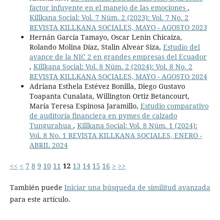
factor infuyente en el manejo de las emociones
,
Killkana Social: Vol. 7 Núm. 2 (2023): Vol. 7 No. 2
REVISTA KILLKANA SOCIALES, MAYO - AGOSTO 2023
Hernán García Tamayo, Oscar Lenin Chicaiza,
Rolando Molina Díaz, Stalin Alvear Siza,
Estudio del
avance de la NIC 2 en grandes empresas del Ecuador
,
Killkana Social: Vol. 8 Núm. 2 (2024): Vol. 8 No. 2
REVISTA KILLKANA SOCIALES, MAYO - AGOSTO 2024
Adriana Esthela Estévez Bonilla, Diego Gustavo
Toapanta Cunalata, Willington Ortiz Betancourt,
María Teresa Espinosa Jaramillo,
Estudio comparativo
de auditoría financiera en pymes de calzado
Tungurahua
,
Killkana Social: Vol. 8 Núm. 1 (2024):
Vol. 8 No. 1 REVISTA KILLKANA SOCIALES, ENERO -
ABRIL 2024
<<
<
7
8
9
10
11
12
13
14
15
16
>
>>
También puede
Iniciar una búsqueda de similitud avanzada
para este artículo.