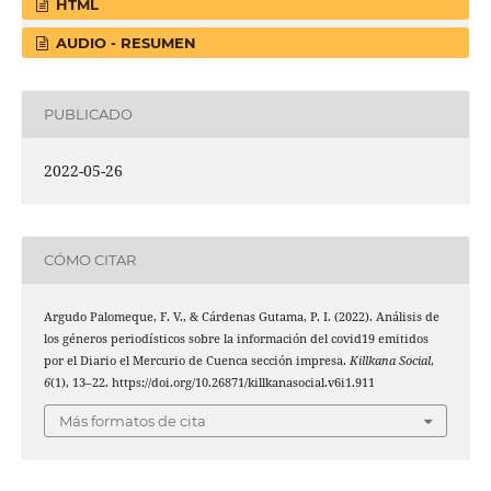
HTML
AUDIO - RESUMEN
PUBLICADO
2022-05-26
CÓMO CITAR
Argudo Palomeque, F. V., & Cárdenas Gutama, P. I. (2022). Análisis de
los géneros periodísticos sobre la información del covid19 emitidos
por el Diario el Mercurio de Cuenca sección impresa.
Killkana Social
,
6
(1), 13–22. https://doi.org/10.26871/killkanasocial.v6i1.911
Más formatos de cita