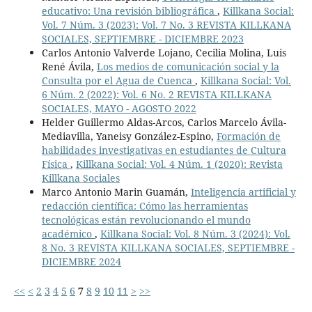
educativo: Una revisión bibliográfica
,
Killkana Social:
Vol. 7 Núm. 3 (2023): Vol. 7 No. 3 REVISTA KILLKANA
SOCIALES, SEPTIEMBRE - DICIEMBRE 2023
Carlos Antonio Valverde Lojano, Cecilia Molina, Luis
René Ávila,
Los medios de comunicación social y la
Consulta por el Agua de Cuenca
,
Killkana Social: Vol.
6 Núm. 2 (2022): Vol. 6 No. 2 REVISTA KILLKANA
SOCIALES, MAYO - AGOSTO 2022
Helder Guillermo Aldas-Arcos, Carlos Marcelo Ávila-
Mediavilla, Yaneisy González-Espino,
Formación de
habilidades investigativas en estudiantes de Cultura
Física
,
Killkana Social: Vol. 4 Núm. 1 (2020): Revista
Killkana Sociales
Marco Antonio Marin Guamán,
Inteligencia artificial y
redacción científica: Cómo las herramientas
tecnológicas están revolucionando el mundo
académico
,
Killkana Social: Vol. 8 Núm. 3 (2024): Vol.
8 No. 3 REVISTA KILLKANA SOCIALES, SEPTIEMBRE -
DICIEMBRE 2024
<<
<
2
3
4
5
6
7
8
9
10
11
>
>>