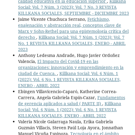
calidad educativa en la educación superior
,
Killkana
Social: Vol. 7 Núm. 3 (2023): Vol. 7 No. 3 REVISTA
KILLKANA SOCIALES, SEPTIEMBRE - DICIEMBRE 2023
Jaime Vicente Chuchuca Serrano,
Fetichismo,
enajenación y abstracción real, conceptos clave de
Marx y Sohn-Rethel para una epistemología crítica del
derecho
,
Killkana Social: Vol. 7 Núm. 1 (2023): Vol. 7
No. 1 REVISTA KILLKANA SOCIALES, ENERO - ABRIL
2023
Anthony Ledesma Andrade, Hugo Javier Ordoñez
Valencia,
El Impacto del Covid-19 en las
organizaciones: innovación y emprendimiento en la
ciudad de Cuenca.
,
Killkana Social: Vol. 6 Núm. 1
(2022): Vol. 6 No. 1 REVISTA KILLKANA SOCIALES,
ENERO - ABRIL 2022
Ebingen Villavicencio-Caparó, Katherine Correa-
Carrera, Angela Gabriela Espín-Cazar,
Fundamentos
de gerencia aplicados a salud ( PARTE II)
,
Killkana
Social: Vol. 6 Núm. 1 (2022): Vol. 6 No. 1 REVISTA
KILLKANA SOCIALES, ENERO - ABRIL 2022
Valeria Nicole Galarraga Naula, Erika Gabriela
Guzmán Villacis, Steven Paúl Loja Ayora, Jonnathan
Manuel Vicuña Espinoza,
Tecnología en el ámbito