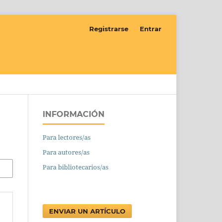
Registrarse
Entrar
INFORMACIÓN
Para lectores/as
Para autores/as
Para bibliotecarios/as
ENVIAR UN ARTÍCULO