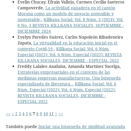
Evelin Chucay, Efraín Vallejo, Carmen Cecilia Saeteros
Campoverde,
La actividad ganadera en el cantón
Morona como un modelo de negocio sostenible y
sustentable
,
Killkana Social: Vol. 8 Núm. 3 (2024): Vol.
8 No. 3 REVISTA KILLKANA SOCIALES, SEPTIEMBRE -
DICIEMBRE 2024
Evelyn Paredes Suárez, Carlos Napoleón Ribadeneira
Zapata,
La virtualidad en la educación inicial en el
contexto Covid-19
,
Killkana Social: Vol. 6 Núm.
Especial (2022): Vol. 6 Núm. Especial (2022): REVISTA
KILLKANA SOCIALES, DICIEMBRE - ESPECIAL 2022
Freddy Lalaleo Analuisa, Amanda Martínez Yacelga,
Estrategias empresariales en el contexto de las
medianas empresas manufactureras. Una búsqueda
especializada de literatura.
,
Killkana Social: Vol. 6
Núm. Especial (2022): Vol. 6 Núm. Especial (2022):
REVISTA KILLKANA SOCIALES, DICIEMBRE -
ESPECIAL 2022
<<
<
2
3
4
5
6
7
8
9
10
11
>
>>
También puede
Iniciar una búsqueda de similitud avanzada