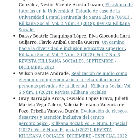
González, Néstor Vicente Acosta-Lozano,
El sistema de
tutorías en la Universidad. Estudio de caso de la
Universidad Estatal Península de Santa Elena (UPSE)
,
Killkana Social: Vol. 2 Núm. 4 (2018): Revista Killkana
Sociales
Daissy Beatriz Chaquinga López, Elva Gioconda Lara
Guijarro, Flavio Aníbal Corella Guerra,
Un camino
hacia la diversidad e inclusión educativa superior
,
Killkana Social: Vol. 7 Núm. 3 (2023): Vol. 7 No. 3
REVISTA KILLKANA SOCIALES, SEPTIEMBRE -
DICIEMBRE 2023
Wilson Gárate-Andrade,
Realización de audio como
elemento complementario a la rehabilitación de
personas privadas de la libertad
,
Killkana Social: Vol.
5 Núm. 1 (2021): Revista Killkana Sociales
Gray Barragán Aroca, Oswaldo López Bravo, Julieth
Mariela Vega Calero, Valeria Estefanía Valencia del
Pozo, Priscila Vanessa Durán,
Evaluación de riesgos,
desastres y atención inclusiva del centro
gerontológico
,
Killkana Social: Vol. 6 Núm. Especial
(2022): Vol. 6 Núm. Especial (2022): REVISTA
KILLKANA SOCIALES, DICIEMBRE - ESPECIAL 2022