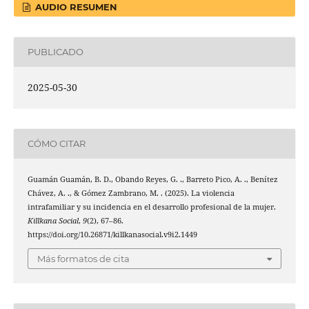
AUDIO RESUMEN
PUBLICADO
2025-05-30
CÓMO CITAR
Guamán Guamán, B. D., Obando Reyes, G. ., Barreto Pico, A. ., Benítez
Chávez, A. ., & Gómez Zambrano, M. . (2025). La violencia
intrafamiliar y su incidencia en el desarrollo profesional de la mujer.
Killkana Social
,
9
(2), 67–86.
https://doi.org/10.26871/killkanasocial.v9i2.1449
Más formatos de cita