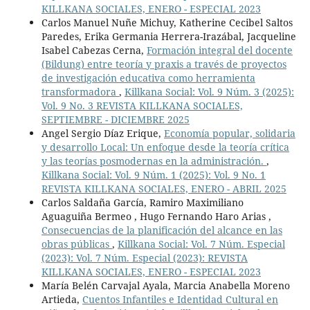
KILLKANA SOCIALES, ENERO - ESPECIAL 2023
Carlos Manuel Nuñe Michuy, Katherine Cecibel Saltos
Paredes, Erika Germania Herrera-Irazábal, Jacqueline
Isabel Cabezas Cerna,
Formación integral del docente
(Bildung) entre teoría y praxis a través de proyectos
de investigación educativa como herramienta
transformadora
,
Killkana Social: Vol. 9 Núm. 3 (2025):
Vol. 9 No. 3 REVISTA KILLKANA SOCIALES,
SEPTIEMBRE - DICIEMBRE 2025
Angel Sergio Díaz Erique,
Economía popular, solidaria
y desarrollo Local: Un enfoque desde la teoría crítica
y las teorías posmodernas en la administración.
,
Killkana Social: Vol. 9 Núm. 1 (2025): Vol. 9 No. 1
REVISTA KILLKANA SOCIALES, ENERO - ABRIL 2025
Carlos Saldaña García, Ramiro Maximiliano
Aguaguiña Bermeo , Hugo Fernando Haro Arias ,
Consecuencias de la planificación del alcance en las
obras públicas
,
Killkana Social: Vol. 7 Núm. Especial
(2023): Vol. 7 Núm. Especial (2023): REVISTA
KILLKANA SOCIALES, ENERO - ESPECIAL 2023
María Belén Carvajal Ayala, Marcia Anabella Moreno
Artieda,
Cuentos Infantiles e Identidad Cultural en