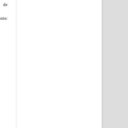
s de
ente: