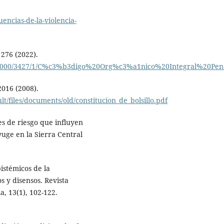
uencias-de-la-violencia-
 276 (2022).
am/37000/3427/1/C%c3%b3digo%20Org%c3%a1nico%20Integral%20Pen
2016 (2008).
t/files/documents/old/constitucion_de_bolsillo.pdf
res de riesgo que influyen
yuge en la Sierra Central
istémicos de la
os y disensos. Revista
a, 13(1), 102-122.