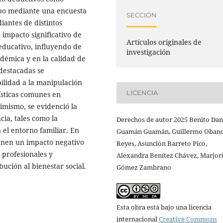
cabo mediante una encuesta
SECCIÓN
iantes de distintos
 impacto significativo de
Artículos originales de
 educativo, influyendo de
investigación
démica y en la calidad de
 destacadas se
bilidad a la manipulación
LICENCIA
ísticas comunes en
imismo, se evidenció la
cia, tales como la
Derechos de autor 2025 Benito Dan
n el entorno familiar. En
Guamán Guamán, Guillermo Oban
ienen un impacto negativo
Reyes, Asunción Barreto Pico,
 profesionales y
Alexandra Benítez Chávez, Marjor
bución al bienestar social.
Gómez Zambrano
Esta obra está bajo una licencia
internacional
Creative Commons