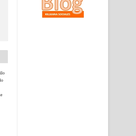
ilo
do
ie