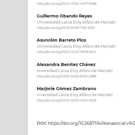
https://orcid.org/0000-0002-4757-9086
Guillermo Obando Reyes
Universidad Laica Eloy Alfaro de Manabí
https://orcid.org/0009-0008-1765-2992
Asunción Barreto Pico
Universidad Laica Eloy Alfaro de Manabí
https://orcid.org/0000-0003-0878-3647
Alexandra Benítez Chávez
niversidad Laica Eloy Alfaro de Manabí
https://orcid.org/0009-0006-8020-3888
Marjorie Gómez Zambrano
niversidad Laica Eloy Alfaro de Manabí
https://orcid.org/0000-0003-1400-5358
DOI:
https://doi.org/10.26871/killkanasocial.v9i