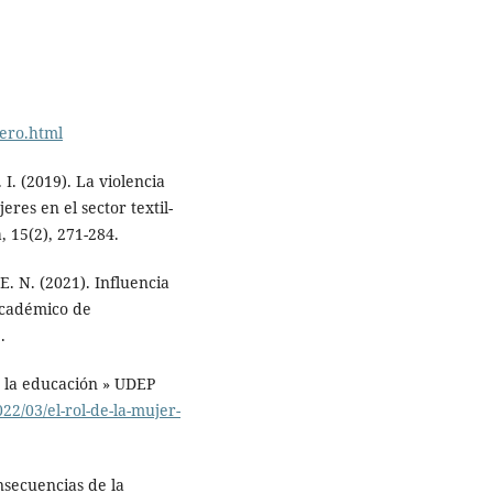
nero.html
 I. (2019). La violencia
res en el sector textil-
, 15(2), 271-284.
 E. N. (2021). Influencia
 académico de
.
n la educación » UDEP
2/03/el-rol-de-la-mujer-
nsecuencias de la