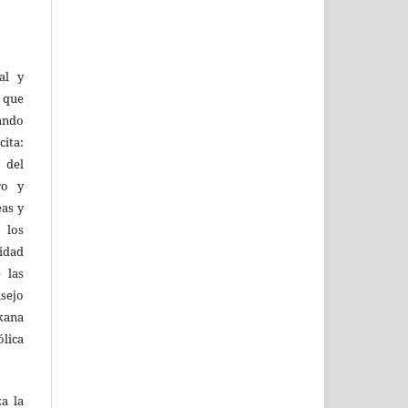
al y
l que
uando
ita:
 del
ro y
eas y
 los
lidad
 las
sejo
kana
ólica
za la