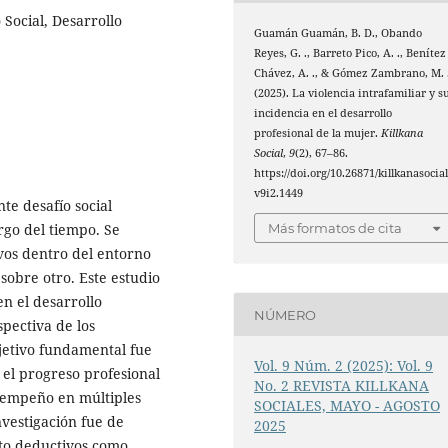
 Social, Desarrollo
Guamán Guamán, B. D., Obando
Reyes, G. ., Barreto Pico, A. ., Benítez
Chávez, A. ., & Gómez Zambrano, M. 
(2025). La violencia intrafamiliar y s
incidencia en el desarrollo
profesional de la mujer.
Killkana
Social
,
9
(2), 67–86.
https://doi.org/10.26871/killkanasocial
v9i2.1449
nte desafío social
argo del tiempo. Se
Más formatos de cita
ivos dentro del entorno
sobre otro. Este estudio
en el desarrollo
NÚMERO
pectiva de los
bjetivo fundamental fue
Vol. 9 Núm. 2 (2025): Vol. 9
a el progreso profesional
No. 2 REVISTA KILLKANA
esempeño en múltiples
SOCIALES, MAYO - AGOSTO
vestigación fue de
2025
nto deductivos como