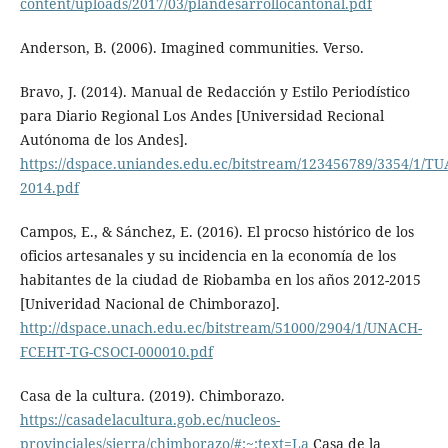
content/uploads/2017/03/plandesarrollocantonal.pdf
Anderson, B. (2006). Imagined communities. Verso.
Bravo, J. (2014). Manual de Redacción y Estilo Periodístico
para Diario Regional Los Andes [Universidad Recional
Autónoma de los Andes].
https://dspace.uniandes.edu.ec/bitstream/123456789/3354/1/T
2014.pdf
Campos, E., & Sánchez, E. (2016). El procso histórico de los
oficios artesanales y su incidencia en la economía de los
habitantes de la ciudad de Riobamba en los años 2012-2015
[Univeridad Nacional de Chimborazo].
http://dspace.unach.edu.ec/bitstream/51000/2904/1/UNACH-
FCEHT-TG-CSOCI-000010.pdf
Casa de la cultura. (2019). Chimborazo.
https://casadelacultura.gob.ec/nucleos-
provinciales/sierra/chimborazo/#:~:text=La
Casa de la