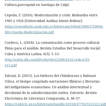
Cultura,parroquial en Santiago de Calpi.
Cepeda, F. (2016). Modernización y crisis: Riobamba entre
1905 y 1926 [Universidad Andina Simón Bolívar].
https://repositorio.uasb.edu.ec/bitstream/10644/5900/1/TD094-
DH-Cepeda-Modernizacion.pdf
Cordero, L. (2018). La comunicación como proceso cultural.
Pistas para el análisis. Revista Estudios Del Desarrollo Social:
Cuba y América Latina, 6(3), 1–13.
http://scielo.sld.cu/pdf/reds/v6n3/2308-0132-reds-6-03-
e13.pdf
Falconí, D. (2015). Los hieleros del Chimborazo y Baltazar
Ushca, el tiempo congelado narraciones fílmicas y literarias
del indigenismo ecuatoriano. Un análisis intertextual y
decolonial de la subalternización nativa. Extravío. Revista
Electrónica de Literatura Comparada, 8, 38–57.
https://roderic.uv.es/bitstream/handle/10550/47793/5213122.pd