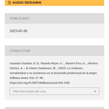
AUDIO RESUMEN
PUBLICADO
2025-05-30
CÓMO CITAR
Guamán Guamán, B. D., Obando Reyes, G. ., Barreto Pico, A. ., Benítez
Chávez, A. ., & Gómez Zambrano, M. . (2025). La violencia
intrafamiliar y su incidencia en el desarrollo profesional de la mujer.
Killkana Social
,
9
(2), 67–86.
https://doi.org/10.26871/killkanasocial.v9i2.1449
Más formatos de cita