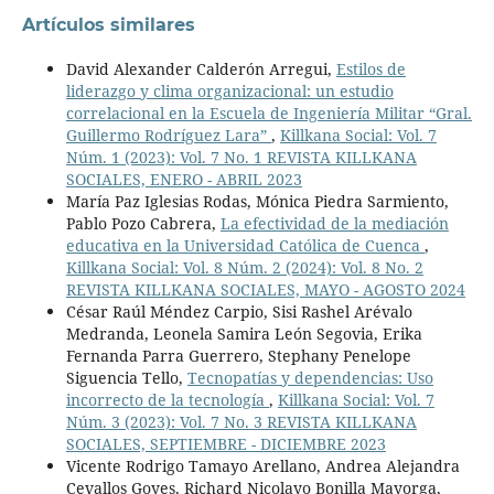
Artículos similares
David Alexander Calderón Arregui,
Estilos de
liderazgo y clima organizacional: un estudio
correlacional en la Escuela de Ingeniería Militar “Gral.
Guillermo Rodríguez Lara”
,
Killkana Social: Vol. 7
Núm. 1 (2023): Vol. 7 No. 1 REVISTA KILLKANA
SOCIALES, ENERO - ABRIL 2023
María Paz Iglesias Rodas, Mónica Piedra Sarmiento,
Pablo Pozo Cabrera,
La efectividad de la mediación
educativa en la Universidad Católica de Cuenca
,
Killkana Social: Vol. 8 Núm. 2 (2024): Vol. 8 No. 2
REVISTA KILLKANA SOCIALES, MAYO - AGOSTO 2024
César Raúl Méndez Carpio, Sisi Rashel Arévalo
Medranda, Leonela Samira León Segovia, Erika
Fernanda Parra Guerrero, Stephany Penelope
Siguencia Tello,
Tecnopatías y dependencias: Uso
incorrecto de la tecnología
,
Killkana Social: Vol. 7
Núm. 3 (2023): Vol. 7 No. 3 REVISTA KILLKANA
SOCIALES, SEPTIEMBRE - DICIEMBRE 2023
Vicente Rodrigo Tamayo Arellano, Andrea Alejandra
Cevallos Goyes, Richard Nicolayo Bonilla Mayorga,