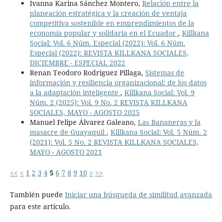
Ivanna Karina Sánchez Montero,
Relación entre la
planeación estratégica y la creación de ventaja
competitiva sostenible en emprendimientos de la
economía popular y solidaria en el Ecuador
,
Killkana
Social: Vol. 6 Núm. Especial (2022): Vol. 6 Núm.
Especial (2022): REVISTA KILLKANA SOCIALES,
DICIEMBRE - ESPECIAL 2022
Renan Teodoro Rodriguez Pillaga,
Sistemas de
información y resiliencia organizacional: de los datos
a la adaptación inteligente
,
Killkana Social: Vol. 9
Núm. 2 (2025): Vol. 9 No. 2 REVISTA KILLKANA
SOCIALES, MAYO - AGOSTO 2025
Manuel Felipe Álvarez Galeano,
Las Bananeras y la
masacre de Guayaquil
,
Killkana Social: Vol. 5 Núm. 2
(2021): Vol. 5 No. 2 REVISTA KILLKANA SOCIALES,
MAYO - AGOSTO 2021
<<
<
1
2
3
4
5
6
7
8
9
10
>
>>
También puede
Iniciar una búsqueda de similitud avanzada
para este artículo.