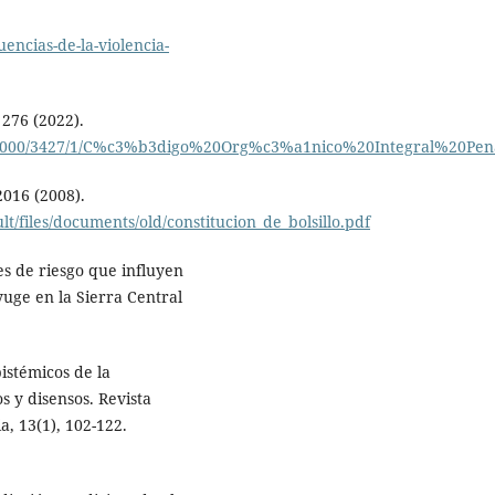
uencias-de-la-violencia-
 276 (2022).
am/37000/3427/1/C%c3%b3digo%20Org%c3%a1nico%20Integral%20Pen
2016 (2008).
t/files/documents/old/constitucion_de_bolsillo.pdf
res de riesgo que influyen
yuge en la Sierra Central
istémicos de la
os y disensos. Revista
a, 13(1), 102-122.