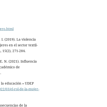
nero.html
 I. (2019). La violencia
res en el sector textil-
, 15(2), 271-284.
 E. N. (2021). Influencia
 académico de
.
n la educación » UDEP
2/03/el-rol-de-la-mujer-
nsecuencias de la