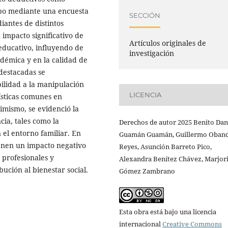
cabo mediante una encuesta
SECCIÓN
iantes de distintos
 impacto significativo de
Artículos originales de
 educativo, influyendo de
investigación
démica y en la calidad de
 destacadas se
bilidad a la manipulación
LICENCIA
ísticas comunes en
imismo, se evidenció la
cia, tales como la
Derechos de autor 2025 Benito Dan
n el entorno familiar. En
Guamán Guamán, Guillermo Oban
ienen un impacto negativo
Reyes, Asunción Barreto Pico,
 profesionales y
Alexandra Benítez Chávez, Marjor
bución al bienestar social.
Gómez Zambrano
Esta obra está bajo una licencia
internacional
Creative Commons