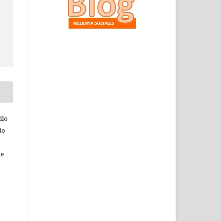
ilo
do
ie