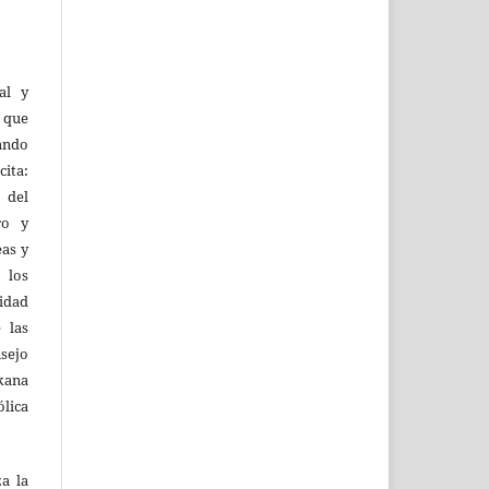
al y
l que
uando
ita:
 del
ro y
eas y
 los
lidad
 las
sejo
kana
ólica
za la