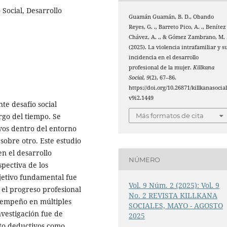
 Social, Desarrollo
Guamán Guamán, B. D., Obando
Reyes, G. ., Barreto Pico, A. ., Benítez
Chávez, A. ., & Gómez Zambrano, M. 
(2025). La violencia intrafamiliar y s
incidencia en el desarrollo
profesional de la mujer.
Killkana
Social
,
9
(2), 67–86.
https://doi.org/10.26871/killkanasocial
v9i2.1449
nte desafío social
argo del tiempo. Se
Más formatos de cita
ivos dentro del entorno
sobre otro. Este estudio
en el desarrollo
NÚMERO
pectiva de los
bjetivo fundamental fue
Vol. 9 Núm. 2 (2025): Vol. 9
a el progreso profesional
No. 2 REVISTA KILLKANA
esempeño en múltiples
SOCIALES, MAYO - AGOSTO
vestigación fue de
2025
nto deductivos como