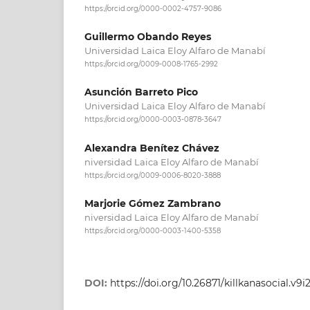
https://orcid.org/0000-0002-4757-9086
Guillermo Obando Reyes
Universidad Laica Eloy Alfaro de Manabí
https://orcid.org/0009-0008-1765-2992
Asunción Barreto Pico
Universidad Laica Eloy Alfaro de Manabí
https://orcid.org/0000-0003-0878-3647
Alexandra Benítez Chávez
niversidad Laica Eloy Alfaro de Manabí
https://orcid.org/0009-0006-8020-3888
Marjorie Gómez Zambrano
niversidad Laica Eloy Alfaro de Manabí
https://orcid.org/0000-0003-1400-5358
DOI:
https://doi.org/10.26871/killkanasocial.v9i