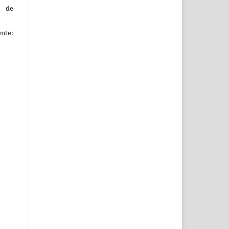
s de
ente: