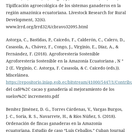
Tipificación agroecológica de los sistemas ganaderos en la
región amazónica ecuatoriana. Livestock Research for Rural
Development, 32(6).
www.lrrd.org/lrrd32/6/cbravo32095.html
Astorga, C., Bastidas, P., Caicedo, F., Calderón, C., Calero, D.,
Casasola, A., Chávez, F., Congo, J., Virginio, E., Díaz, A., &
Fernández, F. (2018). Agroforestería Sostenible
Agroforestería Sostenible en la Amazonía Ecuatoriana , N °
2 (E. Virginio, C. Astorga, F. Casasola, & C. Caicedo (eds.)).
Miscelánea.
https://repositorio.iniap.gob.ec/bitstream/41000/5447/1/Contrib
del café%2C cacao y ganadería al mejoramiento de los
suelos%2C incremento.pdf
Benítez Jiménez, D. G., Torres Cárdenas, V., Vargas Burgos,
J. C., Soria, R. S., Navarrete, H., & Ríos Núñez, S. (2018).
Ordenación de fincas ganaderas en la Amazonia
ecuatoriana. Estudio de caso “Luis Ceballos.” Cuban Journal