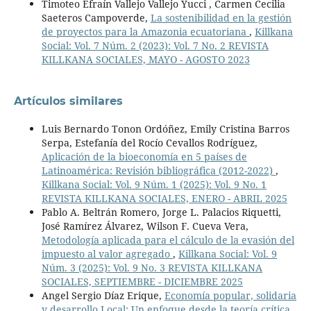
Timoteo Efraín Vallejo Vallejo Yucci , Carmen Cecilia
Saeteros Campoverde,
La sostenibilidad en la gestión
de proyectos para la Amazonia ecuatoriana
,
Killkana
Social: Vol. 7 Núm. 2 (2023): Vol. 7 No. 2 REVISTA
KILLKANA SOCIALES, MAYO - AGOSTO 2023
Artículos similares
Luis Bernardo Tonon Ordóñez, Emily Cristina Barros
Serpa, Estefanía del Rocío Cevallos Rodríguez,
Aplicación de la bioeconomía en 5 países de
Latinoamérica: Revisión bibliográfica (2012-2022)
,
Killkana Social: Vol. 9 Núm. 1 (2025): Vol. 9 No. 1
REVISTA KILLKANA SOCIALES, ENERO - ABRIL 2025
Pablo A. Beltrán Romero, Jorge L. Palacios Riquetti,
José Ramírez Álvarez, Wilson F. Cueva Vera,
Metodología aplicada para el cálculo de la evasión del
impuesto al valor agregado
,
Killkana Social: Vol. 9
Núm. 3 (2025): Vol. 9 No. 3 REVISTA KILLKANA
SOCIALES, SEPTIEMBRE - DICIEMBRE 2025
Angel Sergio Díaz Erique,
Economía popular, solidaria
y desarrollo Local: Un enfoque desde la teoría crítica