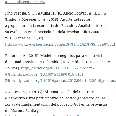
amazonia-ecuatoriana/
Pino Peralta, S. L., Aguilar, H. R., Apolo Loayza, A. G. E., &
Sisalema Morejón, L. A. (2018). Aporte del sector
agropecuario a la economía del Ecuador. Análisis crítico de
su evolución en el período de dolarización. Años 2000 –
2016. Espacios, 39(32).
https://www.revistaespacios.com/a18v39n32/a18v39n32p07.pdf
Redondo, Á. (2018). Modelo de negocios para venta virtual
de ganado bovino en Colombia [Universidad Tecnológica de
Bolívar].
http://dx.doi.org/10.1186/s13662-017-1121-
6%0Ahttps://doi.org/10.1007/s41980-018-0101-
2%0Ahttps://doi.org/10.1016/j.cnsns.2018.04.019%0Ahttps://doi
Rivadeneira, J. (2017). Sistematización del taller de
diagnóstico rural participativo del sector ganadero en las
zonas de implementación del proyecto GCI en la provincia
de Morona Santiago.