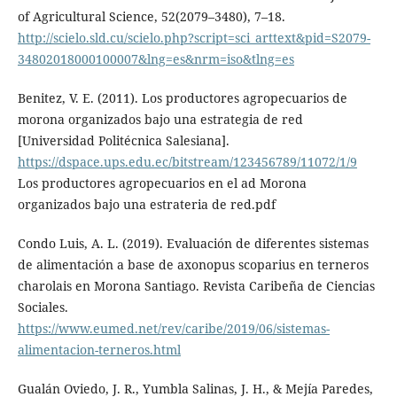
of Agricultural Science, 52(2079–3480), 7–18.
http://scielo.sld.cu/scielo.php?script=sci_arttext&pid=S2079-
34802018000100007&lng=es&nrm=iso&tlng=es
Benitez, V. E. (2011). Los productores agropecuarios de
morona organizados bajo una estrategia de red
[Universidad Politécnica Salesiana].
https://dspace.ups.edu.ec/bitstream/123456789/11072/1/9
Los productores agropecuarios en el ad Morona
organizados bajo una estrateria de red.pdf
Condo Luis, A. L. (2019). Evaluación de diferentes sistemas
de alimentación a base de axonopus scoparius en terneros
charolais en Morona Santiago. Revista Caribeña de Ciencias
Sociales.
https://www.eumed.net/rev/caribe/2019/06/sistemas-
alimentacion-terneros.html
Gualán Oviedo, J. R., Yumbla Salinas, J. H., & Mejía Paredes,