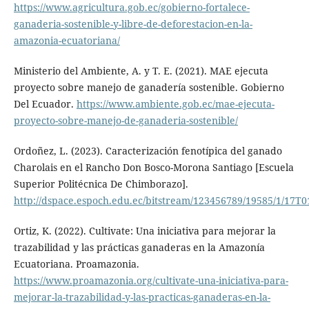
https://www.agricultura.gob.ec/gobierno-fortalece-
ganaderia-sostenible-y-libre-de-deforestacion-en-la-
amazonia-ecuatoriana/
Ministerio del Ambiente, A. y T. E. (2021). MAE ejecuta
proyecto sobre manejo de ganadería sostenible. Gobierno
Del Ecuador.
https://www.ambiente.gob.ec/mae-ejecuta-
proyecto-sobre-manejo-de-ganaderia-sostenible/
Ordoñez, L. (2023). Caracterización fenotípica del ganado
Charolais en el Rancho Don Bosco-Morona Santiago [Escuela
Superior Politécnica De Chimborazo].
http://dspace.espoch.edu.ec/bitstream/123456789/19585/1/17T0
Ortiz, K. (2022). Cultivate: Una iniciativa para mejorar la
trazabilidad y las prácticas ganaderas en la Amazonía
Ecuatoriana. Proamazonia.
https://www.proamazonia.org/cultivate-una-iniciativa-para-
mejorar-la-trazabilidad-y-las-practicas-ganaderas-en-la-