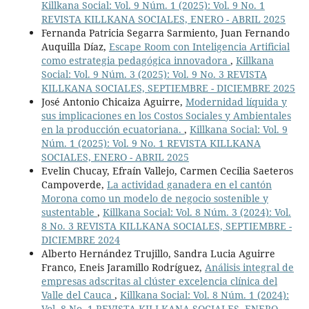
Killkana Social: Vol. 9 Núm. 1 (2025): Vol. 9 No. 1
REVISTA KILLKANA SOCIALES, ENERO - ABRIL 2025
Fernanda Patricia Segarra Sarmiento, Juan Fernando
Auquilla Díaz,
Escape Room con Inteligencia Artificial
como estrategia pedagógica innovadora
,
Killkana
Social: Vol. 9 Núm. 3 (2025): Vol. 9 No. 3 REVISTA
KILLKANA SOCIALES, SEPTIEMBRE - DICIEMBRE 2025
José Antonio Chicaiza Aguirre,
Modernidad líquida y
sus implicaciones en los Costos Sociales y Ambientales
en la producción ecuatoriana.
,
Killkana Social: Vol. 9
Núm. 1 (2025): Vol. 9 No. 1 REVISTA KILLKANA
SOCIALES, ENERO - ABRIL 2025
Evelin Chucay, Efraín Vallejo, Carmen Cecilia Saeteros
Campoverde,
La actividad ganadera en el cantón
Morona como un modelo de negocio sostenible y
sustentable
,
Killkana Social: Vol. 8 Núm. 3 (2024): Vol.
8 No. 3 REVISTA KILLKANA SOCIALES, SEPTIEMBRE -
DICIEMBRE 2024
Alberto Hernández Trujillo, Sandra Lucia Aguirre
Franco, Eneis Jaramillo Rodríguez,
Análisis integral de
empresas adscritas al clúster excelencia clínica del
Valle del Cauca
,
Killkana Social: Vol. 8 Núm. 1 (2024):
Vol. 8 No. 1 REVISTA KILLKANA SOCIALES, ENERO -