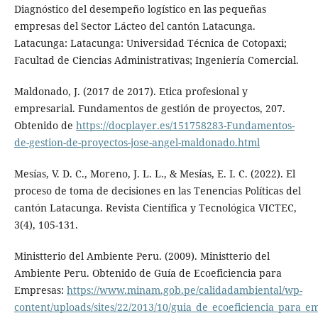
Diagnóstico del desempeño logístico en las pequeñas
empresas del Sector Lácteo del cantón Latacunga.
Latacunga: Latacunga: Universidad Técnica de Cotopaxi;
Facultad de Ciencias Administrativas; Ingeniería Comercial.
Maldonado, J. (2017 de 2017). Etica profesional y
empresarial. Fundamentos de gestión de proyectos, 207.
Obtenido de
https://docplayer.es/151758283-Fundamentos-
de-gestion-de-proyectos-jose-angel-maldonado.html
Mesías, V. D. C., Moreno, J. L. L., & Mesías, E. I. C. (2022). El
proceso de toma de decisiones en las Tenencias Políticas del
cantón Latacunga. Revista Científica y Tecnológica VICTEC,
3(4), 105-131.
Ministterio del Ambiente Peru. (2009). Ministterio del
Ambiente Peru. Obtenido de Guía de Ecoeficiencia para
Empresas:
https://www.minam.gob.pe/calidadambiental/wp-
content/uploads/sites/22/2013/10/guia_de_ecoeficiencia_para_e