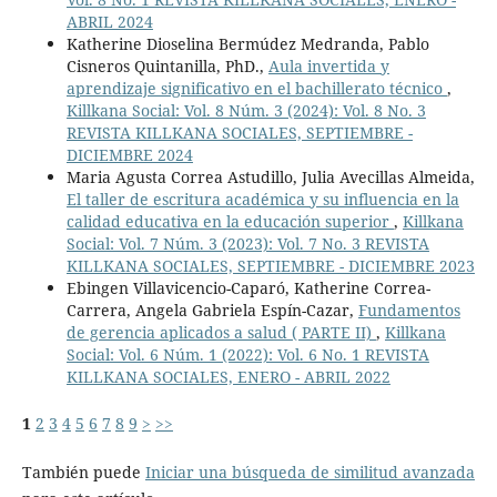
ABRIL 2024
Katherine Dioselina Bermúdez Medranda, Pablo
Cisneros Quintanilla, PhD.,
Aula invertida y
aprendizaje significativo en el bachillerato técnico
,
Killkana Social: Vol. 8 Núm. 3 (2024): Vol. 8 No. 3
REVISTA KILLKANA SOCIALES, SEPTIEMBRE -
DICIEMBRE 2024
Maria Agusta Correa Astudillo, Julia Avecillas Almeida,
El taller de escritura académica y su influencia en la
calidad educativa en la educación superior
,
Killkana
Social: Vol. 7 Núm. 3 (2023): Vol. 7 No. 3 REVISTA
KILLKANA SOCIALES, SEPTIEMBRE - DICIEMBRE 2023
Ebingen Villavicencio-Caparó, Katherine Correa-
Carrera, Angela Gabriela Espín-Cazar,
Fundamentos
de gerencia aplicados a salud ( PARTE II)
,
Killkana
Social: Vol. 6 Núm. 1 (2022): Vol. 6 No. 1 REVISTA
KILLKANA SOCIALES, ENERO - ABRIL 2022
1
2
3
4
5
6
7
8
9
>
>>
También puede
Iniciar una búsqueda de similitud avanzada