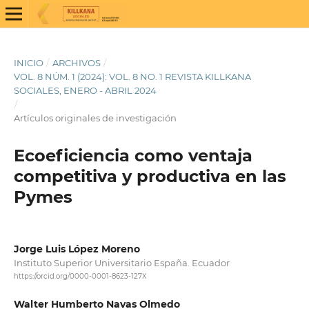
INICIO
/
ARCHIVOS
/
VOL. 8 NÚM. 1 (2024): VOL. 8 NO. 1 REVISTA KILLKANA
SOCIALES, ENERO - ABRIL 2024
/
Artículos originales de investigación
Ecoeficiencia como ventaja
competitiva y productiva en las
Pymes
Jorge Luis López Moreno
Instituto Superior Universitario España. Ecuador
https://orcid.org/0000-0001-8623-127X
Walter Humberto Navas Olmedo