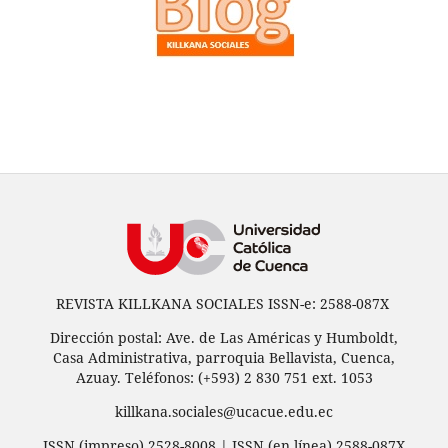
REVISTA KILLKANA SOCIALES ISSN-e: 2588-087X
Dirección postal: Ave. de Las Américas y Humboldt,
Casa Administrativa, parroquia Bellavista, Cuenca,
Azuay. Teléfonos: (+593) 2 830 751 ext. 1053
killkana.sociales@ucacue.edu.ec
ISSN (impreso) 2528-8008 | ISSN (en línea) 2588-087X