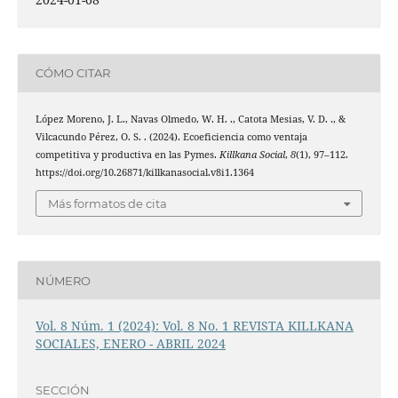
CÓMO CITAR
López Moreno, J. L., Navas Olmedo, W. H. ., Catota Mesias, V. D. ., &
Vilcacundo Pérez, O. S. . (2024). Ecoeficiencia como ventaja
competitiva y productiva en las Pymes.
Killkana Social
,
8
(1), 97–112.
https://doi.org/10.26871/killkanasocial.v8i1.1364
Más formatos de cita
NÚMERO
Vol. 8 Núm. 1 (2024): Vol. 8 No. 1 REVISTA KILLKANA
SOCIALES, ENERO - ABRIL 2024
SECCIÓN