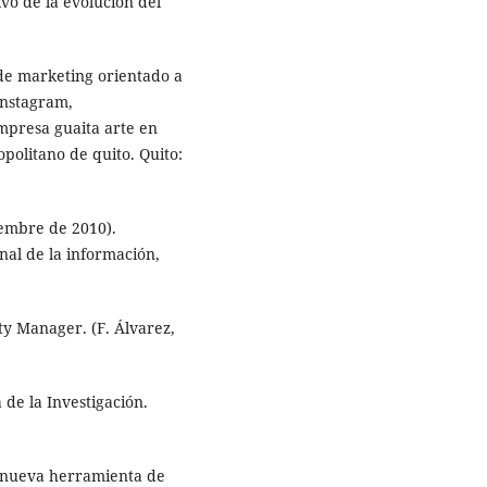
ivo de la evolución del
 de marketing orientado a
instagram,
mpresa guaita arte en
opolitano de quito. Quito:
ciembre de 2010).
onal de la información,
ty Manager. (F. Álvarez,
 de la Investigación.
a nueva herramienta de