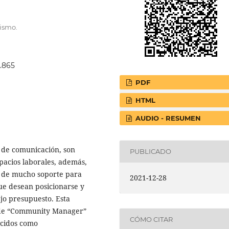
dismo.
3.865
PDF
HTML
AUDIO - RESUMEN
 de comunicación, son
PUBLICADO
acios laborales, además,
o de mucho soporte para
2021-12-28
e desean posicionarse y
jo presupuesto. Esta
a de “Community Manager”
CÓMO CITAR
cidos como