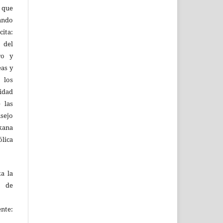
l que
uando
ita:
 del
ro y
eas y
 los
lidad
 las
sejo
kana
ólica
za la
s de
ente: