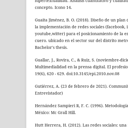
hipertextualidad. Análisis cuantitativo y cualitat
concepto. Icono 14.
Guaita Jiménez, B. O. (2018). Diseño de un plan
la implementación de redes sociales (facebook, 
youtube,witter) para el posicionamiento de la e
cuero. ubicado en el sector sur del distrito metr
Bachelor's thesis.
Guallar, J., Rovira, C., & Ruiz, S. (noviembre-di
Multimedialidad en la prensa digital. El profesi
19(6), 620 - 629. doi:10.3145/epi.2010.nov.08
Gutiérrez, A. (23 de febrero de 2021). Communi
Entrevistador)
Hernández Sampieri R, F. C. (1996). Metodología
México: Mc Grall Hill.
Hutt Herrera, H. (2012). Las redes sociales: un