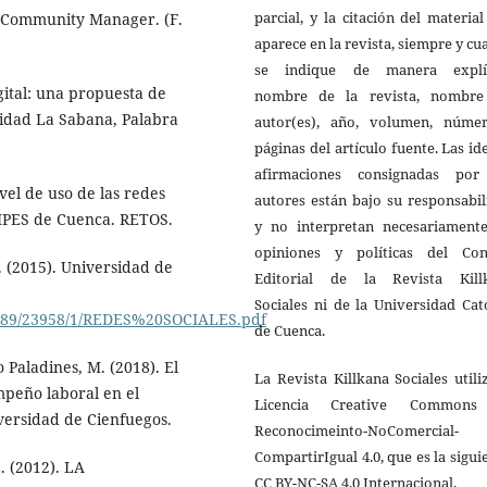
parcial, y la citación del materia
l Community Manager. (F.
aparece en la revista, siempre y c
se indique de manera explíc
gital: una propuesta de
nombre de la revista, nombre
sidad La Sabana, Palabra
autor(es), año, volumen, núme
páginas del artículo fuente. Las id
afirmaciones consignadas por
vel de uso de las redes
autores están bajo su responsabi
MIPES de Cuenca. RETOS.
y no interpretan necesariamente
opiniones y políticas del Con
. (2015). Universidad de
Editorial de la Revista Kill
Sociales ni de la Universidad Cat
56789/23958/1/REDES%20SOCIALES.pdf
de Cuenca.
 Paladines, M. (2018). El
La Revista Killkana Sociales utili
mpeño laboral en el
Licencia Creative Common
iversidad de Cienfuegos.
Reconocimeinto-NoComercial-
CompartirIgual 4.0, que es la sigui
. (2012). LA
CC BY-NC-SA 4.0 Internacional.