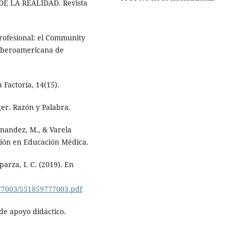
E LA REALIDAD. Revista
profesional: el Community
 Iberoamericana de
a Factoría, 14(15).
er. Razón y Palabra.
rnandez, M., & Varela
ación en Educación Médica.
parza, I. C. (2019). En
777003/551859777003.pdf
de apoyo didáctico.