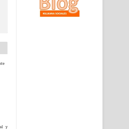
nte
al y