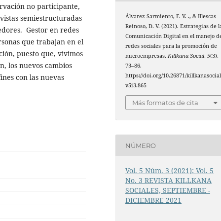
rvación no participante,
Álvarez Sarmiento, F. V. ., & Illescas
evistas semiestructuradas
Reinoso, D. V. (2021). Estrategias de l
dedores. Gestor en redes
Comunicación Digital en el manejo d
rsonas que trabajan en el
redes sociales para la promoción de
ión, puesto que, vivimos
microempresas.
Killkana Social
,
5
(3),
ón, los nuevos cambios
73–86.
https://doi.org/10.26871/killkanasocial
ines con las nuevas
v5i3.865
Más formatos de cita
NÚMERO
Vol. 5 Núm. 3 (2021): Vol. 5
No. 3 REVISTA KILLKANA
SOCIALES, SEPTIEMBRE -
DICIEMBRE 2021