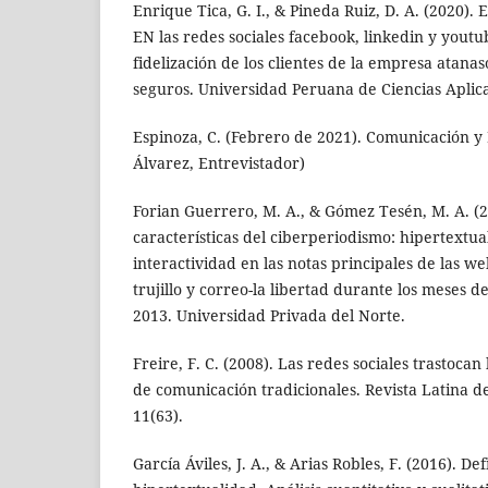
Enrique Tica, G. I., & Pineda Ruiz, D. A. (202
EN las redes sociales facebook, linkedin y youtub
fidelización de los clientes de la empresa atana
seguros. Universidad Peruana de Ciencias Aplic
Espinoza, C. (Febrero de 2021). Comunicación y M
Álvarez, Entrevistador)
Forian Guerrero, M. A., & Gómez Tesén, M. A. (20
características del ciberperiodismo: hipertextu
interactividad en las notas principales de las we
trujillo y correo-la libertad durante los meses de
2013. Universidad Privada del Norte.
Freire, F. C. (2008). Las redes sociales trastoca
de comunicación tradicionales. Revista Latina d
11(63).
García Áviles, J. A., & Arias Robles, F. (2016). De