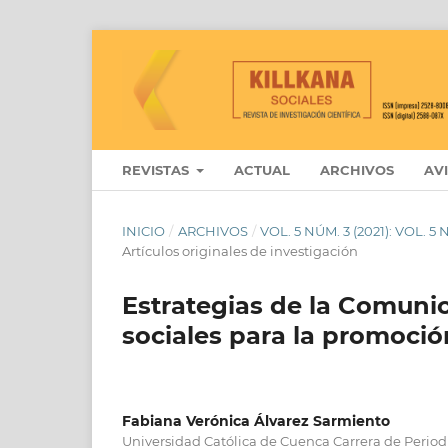
REVISTAS
ACTUAL
ARCHIVOS
AV
INICIO
/
ARCHIVOS
/
VOL. 5 NÚM. 3 (2021): VOL.
Artículos originales de investigación
Estrategias de la Comunic
sociales para la promoci
Fabiana Verónica Álvarez Sarmiento
Universidad Católica de Cuenca Carrera de Perio