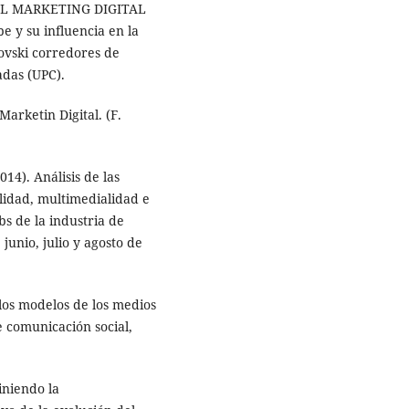
0). EL MARKETING DIGITAL
e y su influencia en la
sovski corredores de
adas (UPC).
arketin Digital. (F.
14). Análisis de las
alidad, multimedialidad e
bs de la industria de
 junio, julio y agosto de
n los modelos de los medios
e comunicación social,
finiendo la