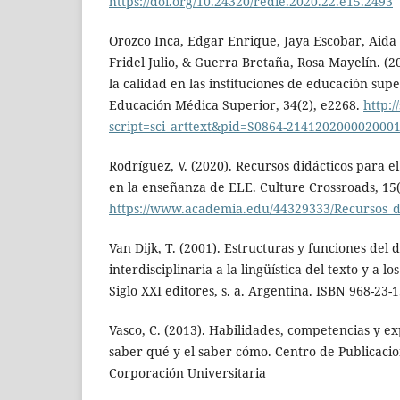
https://doi.org/10.24320/redie.2020.22.e15.2493
Orozco Inca, Edgar Enrique, Jaya Escobar, Aida
Fridel Julio, & Guerra Bretaña, Rosa Mayelín. (20
la calidad en las instituciones de educación sup
Educación Médica Superior, 34(2), e2268.
http:/
script=sci_arttext&pid=S0864-214120200002000
Rodríguez, V. (2020). Recursos didácticos para el
en la enseñanza de ELE. Culture Crossroads, 15(
https://www.academia.edu/44329333/Recursos_
Van Dijk, T. (2001). Estructuras y funciones del 
interdisciplinaria a la lingüística del texto y a lo
Siglo XXI editores, s. a. Argentina. ISBN 968-23-
Vasco, C. (2013). Habilidades, competencias y exp
saber qué y el saber cómo. Centro de Publicaci
Corporación Universitaria