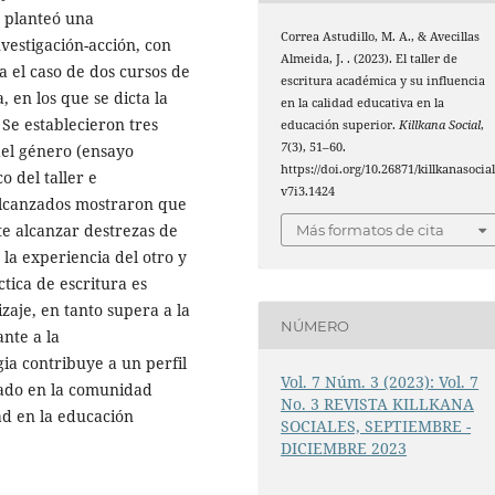
se planteó una
Correa Astudillo, M. A., & Avecillas
nvestigación-acción, con
Almeida, J. . (2023). El taller de
a el caso de dos cursos de
escritura académica y su influencia
 en los que se dicta la
en la calidad educativa en la
 Se establecieron tres
educación superior.
Killkana Social
,
7
(3), 51–60.
del género (ensayo
https://doi.org/10.26871/killkanasocial
 del taller e
v7i3.1424
 alcanzados mostraron que
e alcanzar destrezas de
Más formatos de cita
 la experiencia del otro y
tica de escritura es
zaje, en tanto supera a la
NÚMERO
nte a la
ia contribuye a un perfil
Vol. 7 Núm. 3 (2023): Vol. 7
rtado en la comunidad
No. 3 REVISTA KILLKANA
dad en la educación
SOCIALES, SEPTIEMBRE -
DICIEMBRE 2023