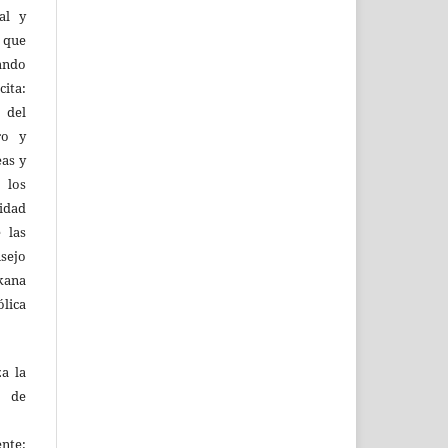
al y
l que
uando
ita:
 del
ro y
eas y
 los
lidad
 las
sejo
kana
ólica
za la
s de
ente: