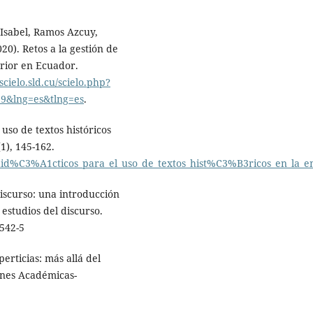
 Isabel, Ramos Azcuy,
20). Retos a la gestión de
erior en Ecuador.
/scielo.sld.cu/scielo.php?
19&lng=es&tlng=es
.
 uso de textos históricos
1), 145-162.
did%C3%A1cticos_para_el_uso_de_textos_hist%C3%B3ricos_en_la
discurso: una introducción
s estudios del discurso.
1542-5
erticias: más allá del
ones Académicas-