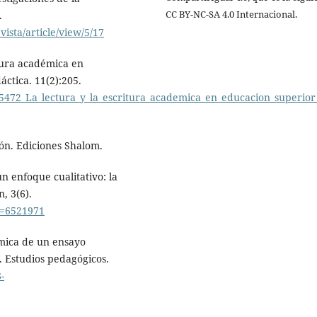
CC BY-NC-SA 4.0 Internacional.
.
ista/article/view/5/17
itura académica en
áctica. 11(2):205.
5472_La_lectura_y_la_escritura_academica_en_educacion_superior_
ión. Ediciones Shalom.
n enfoque cualitativo: la
, 3(6).
go=6521971
émica de un ensayo
. Estudios pedagógicos.
-