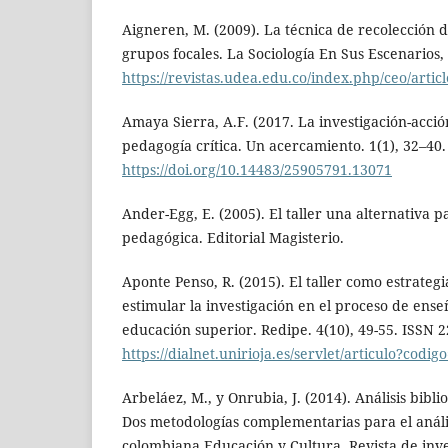
Aigneren, M. (2009). La técnica de recolección
grupos focales. La Sociología En Sus Escenarios, 
https://revistas.udea.edu.co/index.php/ceo/artic
Amaya Sierra, A.F. (2017. La investigación-acci
pedagogía crítica. Un acercamiento. 1(1), 32–40.
https://doi.org/10.14483/25905791.13071
Ander-Egg, E. (2005). El taller una alternativa 
pedagógica. Editorial Magisterio.
Aponte Penso, R. (2015). El taller como estrateg
estimular la investigación en el proceso de ens
educación superior. Redipe. 4(10), 49-55. ISSN 
https://dialnet.unirioja.es/servlet/articulo?codi
Arbeláez, M., y Onrubia, J. (2014). Análisis bibl
Dos metodologías complementarias para el anális
colombiana Educación y Cultura. Revista de inve