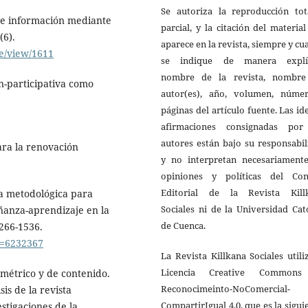
Se autoriza la reproducción tot
 de información mediante
parcial, y la citación del materia
(6).
aparece en la revista, siempre y c
le/view/1611
se indique de manera explíc
nombre de la revista, nombre
ón-participativa como
autor(es), año, volumen, núme
páginas del artículo fuente. Las id
afirmaciones consignadas por
autores están bajo su responsabi
para la renovación
y no interpretan necesariamente
opiniones y políticas del Con
Editorial de la Revista Kill
ia metodológica para
Sociales ni de la Universidad Cat
eñanza-aprendizaje en la
de Cuenca.
2266-1536.
go=6232367
La Revista Killkana Sociales utili
Licencia Creative Common
iométrico y de contenido.
Reconocimeinto-NoComercial-
is de la revista
CompartirIgual 4.0, que es la sigui
stigaciones de la