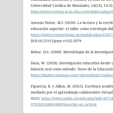
Universidad Católica de Manizales, 14(23), 14-31
http://www.revistas.ucm.edu.co/ojs/index.php/rev
Asensio Pastor, M.I. (2018). La lectura y la escr
educación superior: el taller como estrategia did
https://www.researchgate.net/publication/33457
DOI:10.25115/psye.v11i2.2079
Behar, D.S. (2008). Metodología de la investigac
Daza, W. (2018). Investigación educativa desde u
historia oral como método. Voces de la Educación
https://dialnet.unirioja.es/servlet/articulo?codi
Figueroa, B. y Aillon, M. (2015). Escritura acad
mediado por el aprendizaje colaborativo virtual
41(1).
https://www.scielo.cl/scielo.php?pid=S0718
07052015000100005&script=sci_arttext