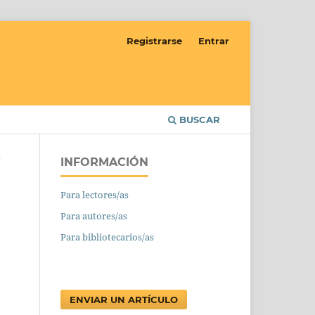
Registrarse
Entrar
BUSCAR
INFORMACIÓN
/
Para lectores/as
Para autores/as
Para bibliotecarios/as
ENVIAR UN ARTÍCULO