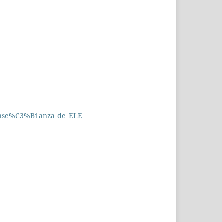
_ense%C3%B1anza_de_ELE