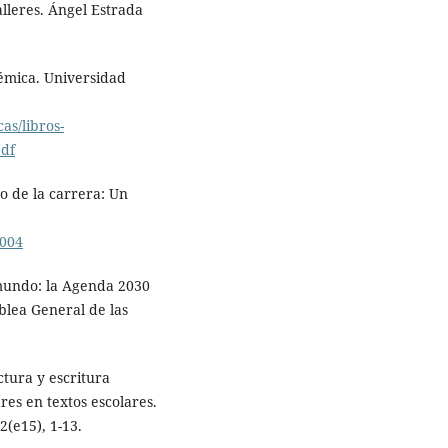
alleres. Ángel Estrada
émica. Universidad
as/libros-
pdf
o de la carrera: Un
0004
mundo: la Agenda 2030
blea General de las
ctura y escritura
res en textos escolares.
2(e15), 1-13.