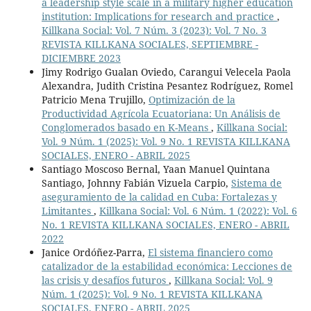
a leadership style scale in a military higher education
institution: Implications for research and practice
,
Killkana Social: Vol. 7 Núm. 3 (2023): Vol. 7 No. 3
REVISTA KILLKANA SOCIALES, SEPTIEMBRE -
DICIEMBRE 2023
Jimy Rodrigo Gualan Oviedo, Carangui Velecela Paola
Alexandra, Judith Cristina Pesantez Rodríguez, Romel
Patricio Mena Trujillo,
Optimización de la
Productividad Agrícola Ecuatoriana: Un Análisis de
Conglomerados basado en K-Means
,
Killkana Social:
Vol. 9 Núm. 1 (2025): Vol. 9 No. 1 REVISTA KILLKANA
SOCIALES, ENERO - ABRIL 2025
Santiago Moscoso Bernal, Yaan Manuel Quintana
Santiago, Johnny Fabián Vizuela Carpio,
Sistema de
aseguramiento de la calidad en Cuba: Fortalezas y
Limitantes
,
Killkana Social: Vol. 6 Núm. 1 (2022): Vol. 6
No. 1 REVISTA KILLKANA SOCIALES, ENERO - ABRIL
2022
Janice Ordóñez-Parra,
El sistema financiero como
catalizador de la estabilidad económica: Lecciones de
las crisis y desafíos futuros
,
Killkana Social: Vol. 9
Núm. 1 (2025): Vol. 9 No. 1 REVISTA KILLKANA
SOCIALES, ENERO - ABRIL 2025