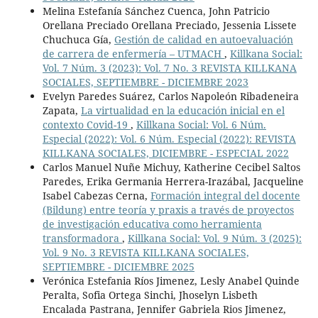
Melina Estefanía Sánchez Cuenca, John Patricio
Orellana Preciado Orellana Preciado, Jessenia Lissete
Chuchuca Gía,
Gestión de calidad en autoevaluación
de carrera de enfermería – UTMACH
,
Killkana Social:
Vol. 7 Núm. 3 (2023): Vol. 7 No. 3 REVISTA KILLKANA
SOCIALES, SEPTIEMBRE - DICIEMBRE 2023
Evelyn Paredes Suárez, Carlos Napoleón Ribadeneira
Zapata,
La virtualidad en la educación inicial en el
contexto Covid-19
,
Killkana Social: Vol. 6 Núm.
Especial (2022): Vol. 6 Núm. Especial (2022): REVISTA
KILLKANA SOCIALES, DICIEMBRE - ESPECIAL 2022
Carlos Manuel Nuñe Michuy, Katherine Cecibel Saltos
Paredes, Erika Germania Herrera-Irazábal, Jacqueline
Isabel Cabezas Cerna,
Formación integral del docente
(Bildung) entre teoría y praxis a través de proyectos
de investigación educativa como herramienta
transformadora
,
Killkana Social: Vol. 9 Núm. 3 (2025):
Vol. 9 No. 3 REVISTA KILLKANA SOCIALES,
SEPTIEMBRE - DICIEMBRE 2025
Verónica Estefania Ríos Jimenez, Lesly Anabel Quinde
Peralta, Sofia Ortega Sinchi, Jhoselyn Lisbeth
Encalada Pastrana, Jennifer Gabriela Rios Jimenez,