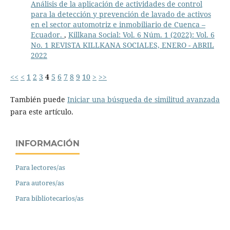
Análisis de la aplicación de actividades de control
para la detección y prevención de lavado de activos
en el sector automotriz e inmobiliario de Cuenca –
Ecuador.
,
Killkana Social: Vol. 6 Núm. 1 (2022): Vol. 6
No. 1 REVISTA KILLKANA SOCIALES, ENERO - ABRIL
2022
<<
<
1
2
3
4
5
6
7
8
9
10
>
>>
También puede
Iniciar una búsqueda de similitud avanzada
para este artículo.
INFORMACIÓN
Para lectores/as
Para autores/as
Para bibliotecarios/as