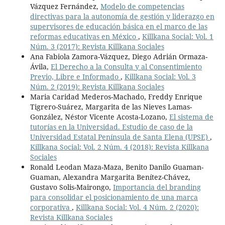
Vázquez Fernández,
Modelo de competencias
directivas para la autonomía de gestión y liderazgo en
supervisores de educación básica en el marco de las
reformas educativas en México
,
Killkana Social: Vol. 1
Núm. 3 (2017): Revista Killkana Sociales
Ana Fabiola Zamora-Vázquez, Diego Adrián Ormaza-
Ávila,
El Derecho a la Consulta y al Consentimiento
Previo, Libre e Informado
,
Killkana Social: Vol. 3
Núm. 2 (2019): Revista Killkana Sociales
Maria Caridad Mederos-Machado, Freddy Enrique
Tigrero-Suárez, Margarita de las Nieves Lamas-
González, Néstor Vicente Acosta-Lozano,
El sistema de
tutorías en la Universidad. Estudio de caso de la
Universidad Estatal Península de Santa Elena (UPSE)
,
Killkana Social: Vol. 2 Núm. 4 (2018): Revista Killkana
Sociales
Ronald Leodan Maza-Maza, Benito Danilo Guaman-
Guaman, Alexandra Margarita Benítez-Chávez,
Gustavo Solis-Mairongo,
Importancia del branding
para consolidar el posicionamiento de una marca
corporativa
,
Killkana Social: Vol. 4 Núm. 2 (2020):
Revista Killkana Sociales