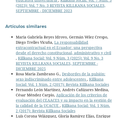
educativa universitaria
,
Killkana Social: Vol. 7 Núm. 3
(2023): Vol. 7 No. 3 REVISTA KILLKANA SOCIALES,
SEPTIEMBRE - DICIEMBRE 2023
Artículos similares
Maria Gabriela Reyes Idrovo, Germán Vélez Crespo,
Diego Trelles Vicuña,
La responsabilidad
extracontractual en el Ecuador: una perspectiva
desde el derecho constitucional, administrativo y civil
,
Killkana Social: Vol. 9 Núm. 3 (2025): Vol. 9 No. 3
REVISTA KILLKANA SOCIALES, SEPTIEMBRE -
DICIEMBRE 2025
Rosa Maria Zambrano G.,
Desbordes de la pulsión:
sexo indiscriminado entre adolescentes
,
Killkana
Social: Vol. 1 Núm. 2 (2017): Revista Killkana Sociales
Fernando León Martínez, Andrés Cañizares Medina,
César Méndez Carpio,
Aplicación de los criterios de
evaluación del CEAACES y su impacto en la gestión de
la calidad de la UCACUE
,
Killkana Social: Vol. 1 Núm.
2 (2017): Revista Killkana Sociales
Luis Corona Velázquez, Gloria Ramírez Elías, Enrique