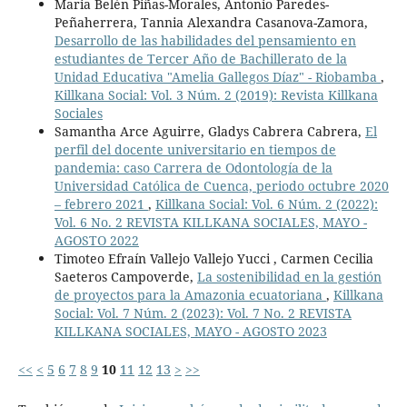
Maria Belén Piñas-Morales, Antonio Paredes-
Peñaherrera, Tannia Alexandra Casanova-Zamora,
Desarrollo de las habilidades del pensamiento en
estudiantes de Tercer Año de Bachillerato de la
Unidad Educativa "Amelia Gallegos Díaz" - Riobamba
,
Killkana Social: Vol. 3 Núm. 2 (2019): Revista Killkana
Sociales
Samantha Arce Aguirre, Gladys Cabrera Cabrera,
El
perfil del docente universitario en tiempos de
pandemia: caso Carrera de Odontología de la
Universidad Católica de Cuenca, periodo octubre 2020
– febrero 2021
,
Killkana Social: Vol. 6 Núm. 2 (2022):
Vol. 6 No. 2 REVISTA KILLKANA SOCIALES, MAYO -
AGOSTO 2022
Timoteo Efraín Vallejo Vallejo Yucci , Carmen Cecilia
Saeteros Campoverde,
La sostenibilidad en la gestión
de proyectos para la Amazonia ecuatoriana
,
Killkana
Social: Vol. 7 Núm. 2 (2023): Vol. 7 No. 2 REVISTA
KILLKANA SOCIALES, MAYO - AGOSTO 2023
<<
<
5
6
7
8
9
10
11
12
13
>
>>