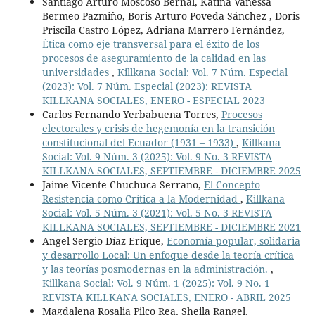
Santiago Arturo Moscoso Bernal, Katina Vanessa
Bermeo Pazmiño, Boris Arturo Poveda Sánchez , Doris
Priscila Castro López, Adriana Marrero Fernández,
Ética como eje transversal para el éxito de los
procesos de aseguramiento de la calidad en las
universidades
,
Killkana Social: Vol. 7 Núm. Especial
(2023): Vol. 7 Núm. Especial (2023): REVISTA
KILLKANA SOCIALES, ENERO - ESPECIAL 2023
Carlos Fernando Yerbabuena Torres,
Procesos
electorales y crisis de hegemonía en la transición
constitucional del Ecuador (1931 – 1933)
,
Killkana
Social: Vol. 9 Núm. 3 (2025): Vol. 9 No. 3 REVISTA
KILLKANA SOCIALES, SEPTIEMBRE - DICIEMBRE 2025
Jaime Vicente Chuchuca Serrano,
El Concepto
Resistencia como Crítica a la Modernidad
,
Killkana
Social: Vol. 5 Núm. 3 (2021): Vol. 5 No. 3 REVISTA
KILLKANA SOCIALES, SEPTIEMBRE - DICIEMBRE 2021
Angel Sergio Díaz Erique,
Economía popular, solidaria
y desarrollo Local: Un enfoque desde la teoría crítica
y las teorías posmodernas en la administración.
,
Killkana Social: Vol. 9 Núm. 1 (2025): Vol. 9 No. 1
REVISTA KILLKANA SOCIALES, ENERO - ABRIL 2025
Magdalena Rosalia Pilco Rea, Sheila Rangel,