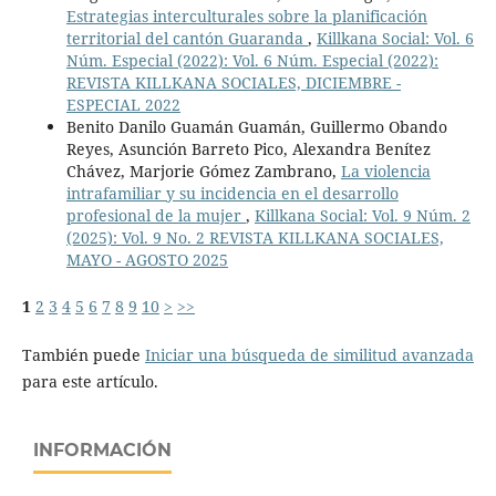
Estrategias interculturales sobre la planificación
territorial del cantón Guaranda
,
Killkana Social: Vol. 6
Núm. Especial (2022): Vol. 6 Núm. Especial (2022):
REVISTA KILLKANA SOCIALES, DICIEMBRE -
ESPECIAL 2022
Benito Danilo Guamán Guamán, Guillermo Obando
Reyes, Asunción Barreto Pico, Alexandra Benítez
Chávez, Marjorie Gómez Zambrano,
La violencia
intrafamiliar y su incidencia en el desarrollo
profesional de la mujer
,
Killkana Social: Vol. 9 Núm. 2
(2025): Vol. 9 No. 2 REVISTA KILLKANA SOCIALES,
MAYO - AGOSTO 2025
1
2
3
4
5
6
7
8
9
10
>
>>
También puede
Iniciar una búsqueda de similitud avanzada
para este artículo.
INFORMACIÓN