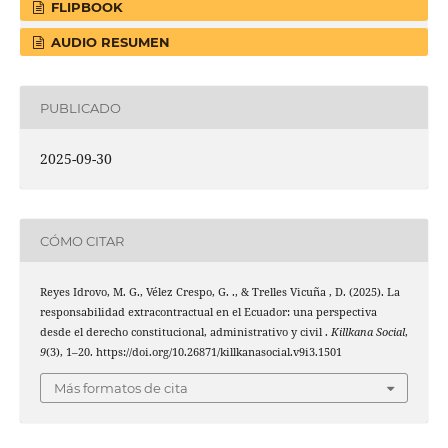
FLIPBOOK
AUDIO RESUMEN
PUBLICADO
2025-09-30
CÓMO CITAR
Reyes Idrovo, M. G., Vélez Crespo, G. ., & Trelles Vicuña , D. (2025). La
responsabilidad extracontractual en el Ecuador: una perspectiva
desde el derecho constitucional, administrativo y civil .
Killkana Social
,
9
(3), 1–20. https://doi.org/10.26871/killkanasocial.v9i3.1501
Más formatos de cita