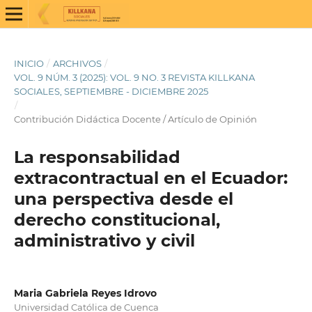
INICIO
/
ARCHIVOS
/
VOL. 9 NÚM. 3 (2025): VOL. 9 NO. 3 REVISTA KILLKANA
SOCIALES, SEPTIEMBRE - DICIEMBRE 2025
/
Contribución Didáctica Docente / Artículo de Opinión
La responsabilidad
extracontractual en el Ecuador:
una perspectiva desde el
derecho constitucional,
administrativo y civil
Maria Gabriela Reyes Idrovo
Universidad Católica de Cuenca