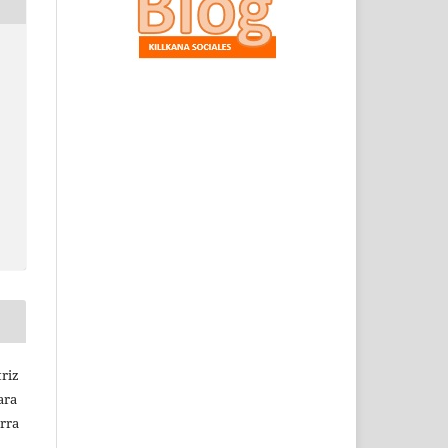
triz
ara
erra