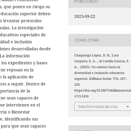
PUBLICADO
es, que ponen en riesgo su
e educación superior deben
2023-09-22
n levantar protocolos
ulas. La investigación
educativas especiales de
CÓMO CITAR
sidad e inclusión
ciones desarrolladas desde
. La información
Chaquinga López, D. B., Lara
Guijarro, E. G. ., & Corella Guerra, F.
 los expedientes y bases
A. . (2023). Un camino hacia la
que reposan en la
diversidad e inclusión educativa
n la aplicación de
superior.
Killkana Social
,
7
(3), 207–
ces a seguir. Dentro de
220.
mportancia de la
https://doi.org/10.26871/killkanasocial
v7i3.1416
que sean capaces de
que intervienen en el
Más formatos de cita
ría o Bienestar
e, identificando sus
ia para que sean capaces