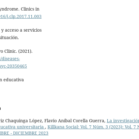
Syndrome. Clinics in
016/j.clp.2017.11.003
y acceso a servicios
ituación.
Clinic. (2021).
/diseases-
/syc-20350465
ón educativa
a
riz Chaquinga López, Flavio Aníbal Corella Guerra,
La investigació
ducativa universitaria
,
Killkana Social: Vol. 7 Núm. 3 (2023): Vol. 7 
BRE - DICIEMBRE 2023