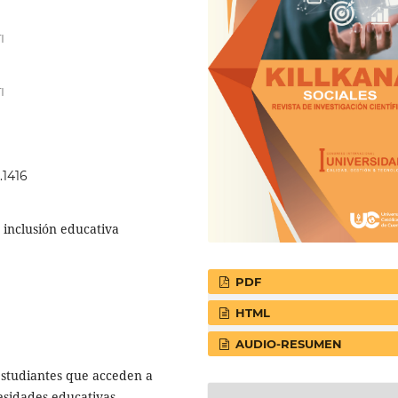
I
I
.1416
 inclusión educativa
PDF
HTML
AUDIO-RESUMEN
estudiantes que acceden a
esidades educativas