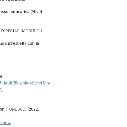
lusión educativa (Nivel
Y ESPECIAL. MÓDULO 1.
uda irresuelta con la
de
efault/files/plan/files/Plan-
5-
ión | UNESCO. (2022,
e
d-know