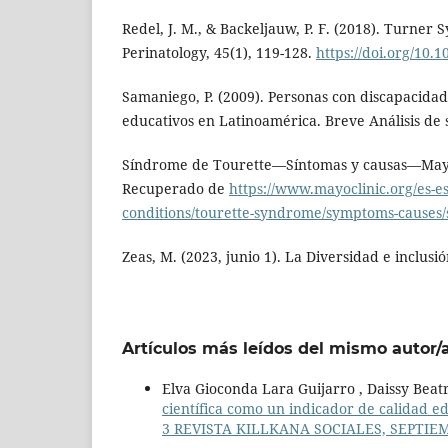
Redel, J. M., & Backeljauw, P. F. (2018). Turner 
Perinatology, 45(1), 119-128.
https://doi.org/10.1
Samaniego, P. (2009). Personas con discapacidad 
educativos en Latinoamérica. Breve Análisis de s
Síndrome de Tourette—Síntomas y causas—Mayo 
Recuperado de
https://www.mayoclinic.org/es-es
conditions/tourette-syndrome/symptoms-causes
Zeas, M. (2023, junio 1). La Diversidad e inclusi
Artículos más leídos del mismo autor/
Elva Gioconda Lara Guijarro , Daissy Beat
científica como un indicador de calidad e
3 REVISTA KILLKANA SOCIALES, SEPTIEM