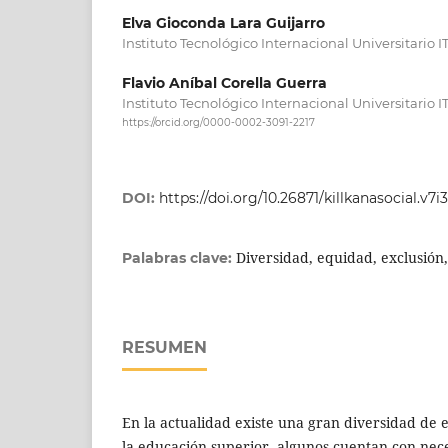
Elva Gioconda Lara Guijarro
Instituto Tecnológico Internacional Universitario IT
Flavio Aníbal Corella Guerra
Instituto Tecnológico Internacional Universitario IT
https://orcid.org/0000-0002-3091-2217
DOI:
https://doi.org/10.26871/killkanasocial.v7i3
Diversidad, equidad, exclusión,
Palabras clave:
RESUMEN
En la actualidad existe una gran diversidad de 
la educación superior, algunos cuentan con nec