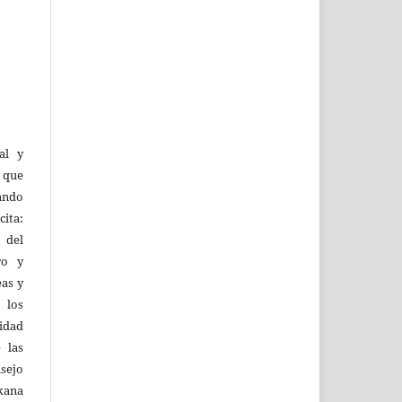
al y
l que
uando
ita:
 del
ro y
eas y
 los
lidad
 las
sejo
kana