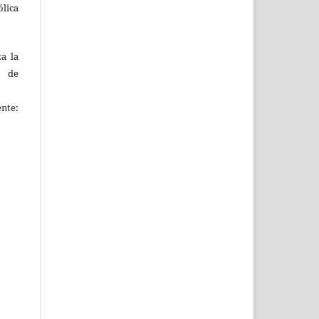
ólica
za la
s de
ente: