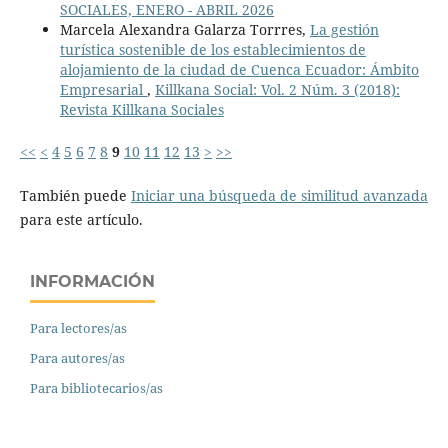
SOCIALES, ENERO - ABRIL 2026
Marcela Alexandra Galarza Torrres,
La gestión
turística sostenible de los establecimientos de
alojamiento de la ciudad de Cuenca Ecuador: Ámbito
Empresarial
,
Killkana Social: Vol. 2 Núm. 3 (2018):
Revista Killkana Sociales
<<
<
4
5
6
7
8
9
10
11
12
13
>
>>
También puede
Iniciar una búsqueda de similitud avanzada
para este artículo.
INFORMACIÓN
Para lectores/as
Para autores/as
Para bibliotecarios/as