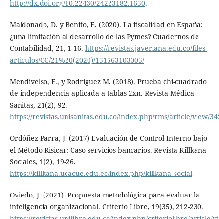
http://dx.doi.org/10.22430/24223182.1650
.
Maldonado, D. y Benito, E. (2020). La fiscalidad en España:
¿una limitación al desarrollo de las Pymes? Cuadernos de
Contabilidad, 21, 1-16.
https://revistas.javeriana.edu.co/files-
articulos/CC/21%20(2020)/151563103005/
Mendivelso, F., y Rodríguez M. (2018). Prueba chi-cuadrado
de independencia aplicada a tablas 2xn. Revista Médica
Sanitas, 21(2), 92.
https://revistas.unisanitas.edu.co/index.php/rms/article/view/34
Ordóñez-Parra, J. (2017) Evaluación de Control Interno bajo
el Método Risicar: Caso servicios bancarios. Revista Killkana
Sociales, 1(2), 19-26.
https://killkana.ucacue.edu.ec/index.php/killkana_social
Oviedo, J. (2021). Propuesta metodológica para evaluar la
inteligencia organizacional. Criterio Libre, 19(35), 212-230.
https://revistas.unilibre.edu.co/index.php/criteriolibre/article/