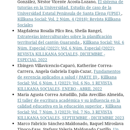
González, Néstor Vicente Acosta-Lozano,
El sistema de
tutorías en la Universidad. Estudio de caso de la
Universidad Estatal Península de Santa Elena (UPSE)
,
Killkana Social: Vol. 2 Núm. 4 (2018): Revista Killkana
Sociales
Magdalena Rosalia Pilco Rea, Sheila Rangel,
Estrategias interculturales sobre la planificación
territorial del cantón Guaranda
,
Killkana Social: Vol. 6
Núm. Especial (2022): Vol. 6 Núm. Especial (2022):
REVISTA KILLKANA SOCIALES, DICIEMBRE -
ESPECIAL 2022
Ebingen Villavicencio-Caparó, Katherine Correa-
Carrera, Angela Gabriela Espín-Cazar,
Fundamentos
de gerencia aplicados a salud ( PARTE II)
,
Killkana
Social: Vol. 6 Núm. 1 (2022): Vol. 6 No. 1 REVISTA
KILLKANA SOCIALES, ENERO - ABRIL 2022
Maria Agusta Correa Astudillo, Julia Avecillas Almeida,
El taller de escritura académica y su influencia en la
calidad educativa en la educación superior
,
Killkana
Social: Vol. 7 Núm. 3 (2023): Vol. 7 No. 3 REVISTA
KILLKANA SOCIALES, SEPTIEMBRE - DICIEMBRE 2023
Marco Fabricio Sánchez-Maldonado, Raquel Miroslava
Tinoco-Egas, Stefany Valeria Maldonado Castillo,
Un