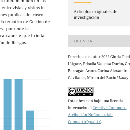
oría fundamentada en los
entrevistas y visitas in
Artículos originales de
ones públicas del casco
investigación
la temática de Gestión de
es, por ende la
 gran aporte que brinda
LICENCIA
ón de Riesgos.
Derechos de autor 2022 Gloria Pie
Iñiguez, Priscila Vanessa Durán, Gr
Barragán Aroca, Carina Alexandra
Gavilanes, Mirian del Rocío Uzuay
Esta obra está bajo una licencia
internacional
Creative Commons
Atribución-NoComercial-
CompartirIgual 4.0
.