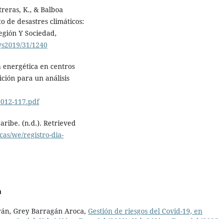
treras, K., & Balboa
o de desastres climáticos:
egión Y Sociedad,
rys2019/31/1240
ia energética en centros
ición para un análisis
2012-117.pdf
ribe. (n.d.). Retrieved
cas/we/registro-dia-
a
urán, Grey Barragán Aroca,
Gestión de riesgos del Covid-19, en