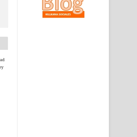
dad
ey