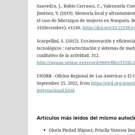
Saavedra, J., Rubio Carrasco, C., Valenzuela Con
Jiménez, V. (2019). Memoria local y afrontamient
el caso de liderazgos de mujeres en Nonguén. R
31(December), e1240.
https://doi.org/10.22198/
Scarpellini, S. (2012). Eco-innovación y eficienc
tecnológicos : caracterización y sistemas de med
cualitativo de la actividad. 312.
http://zaguan.unizar.es/record/9669/files/TESIS-
UNDRR - Oficina Regional de Las Américas y El Ca
September 25, 2022, from
https://eird.org/ameri
internacional.html
Artículos más leídos del mismo autor/
Gloria Piedad Iñiguez, Priscila Vanessa D