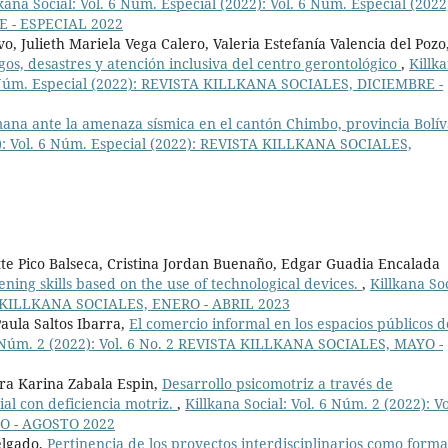
lkana Social: Vol. 6 Núm. Especial (2022): Vol. 6 Núm. Especial (2022
 - ESPECIAL 2022
 Julieth Mariela Vega Calero, Valeria Estefanía Valencia del Pozo
gos, desastres y atención inclusiva del centro gerontológico
,
Killk
. 6 Núm. Especial (2022): REVISTA KILLKANA SOCIALES, DICIEMBRE -
ana ante la amenaza sísmica en el cantón Chimbo, provincia Bolí
22): Vol. 6 Núm. Especial (2022): REVISTA KILLKANA SOCIALES,
tte Pico Balseca, Cristina Jordan Buenaño, Edgar Guadia Encalada
tening skills based on the use of technological devices.
,
Killkana Soc
STA KILLKANA SOCIALES, ENERO - ABRIL 2023
aula Saltos Ibarra,
El comercio informal en los espacios públicos d
 6 Núm. 2 (2022): Vol. 6 No. 2 REVISTA KILLKANA SOCIALES, MAYO -
ra Karina Zabala Espin,
Desarrollo psicomotriz a través de
ial con deficiencia motriz.
,
Killkana Social: Vol. 6 Núm. 2 (2022): Vo
O - AGOSTO 2022
elgado,
Pertinencia de los proyectos interdisciplinarios como form