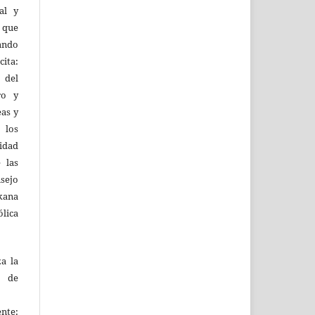
al y
l que
uando
ita:
 del
ro y
eas y
 los
lidad
 las
sejo
kana
ólica
za la
s de
ente: