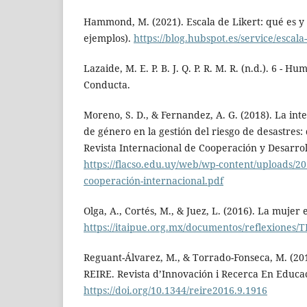
Hammond, M. (2021). Escala de Likert: qué es y 
ejemplos).
https://blog.hubspot.es/service/escala-
Lazaide, M. E. P. B. J. Q. P. R. M. R. (n.d.). 6 - 
Conducta.
Moreno, S. D., & Fernandez, A. G. (2018). La int
de género en la gestión del riesgo de desastres:
Revista Internacional de Cooperación y Desarroll
https://flacso.edu.uy/web/wp-content/uploads/201
cooperación-internacional.pdf
Olga, A., Cortés, M., & Juez, L. (2016). La mujer 
https://itaipue.org.mx/documentos/reflexion
Reguant-Álvarez, M., & Torrado-Fonseca, M. (201
REIRE. Revista d’Innovación i Recerca En Educaci
https://doi.org/10.1344/reire2016.9.1916