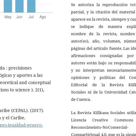
Se autoriza la reproducción tot
parcial, y la citación del materia
aparece en la revista, siempre y c
se indique de manera explíc
nombre de la revista, nombre
autor(es), año, volumen, núme
páginas del artículo fuente. Las id
afirmaciones consignadas por
autores están bajo su responsabi
da : precisiones
y no interpretan necesariamente
ógicas y aportes a las
opiniones y políticas del Con
heoretical and conceptual
Editorial de la Revista Kill
ons to science ). 2(1),
Sociales ni de la Universidad Cat
de Cuenca.
ribe (CEPAL). (2017).
La Revista Killkana Sociales utili
 y el Caribe.
Licencia Creative Common
anes-igualdad-genero-
Reconocimeinto-NoComercial-
CompartirIgual 4.0, que es la sigui