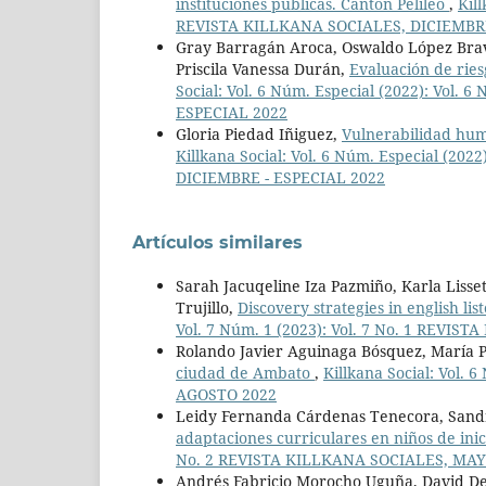
instituciones públicas. Cantón Pelileo
,
Kil
REVISTA KILLKANA SOCIALES, DICIEMBRE
Gray Barragán Aroca, Oswaldo López Bravo,
Priscila Vanessa Durán,
Evaluación de ries
Social: Vol. 6 Núm. Especial (2022): Vol
ESPECIAL 2022
Gloria Piedad Iñiguez,
Vulnerabilidad hum
Killkana Social: Vol. 6 Núm. Especial (20
DICIEMBRE - ESPECIAL 2022
Artículos similares
Sarah Jacuqeline Iza Pazmiño, Karla Lisse
Trujillo,
Discovery strategies in english lis
Vol. 7 Núm. 1 (2023): Vol. 7 No. 1 REVI
Rolando Javier Aguinaga Bósquez, María P
ciudad de Ambato
,
Killkana Social: Vol.
AGOSTO 2022
Leidy Fernanda Cárdenas Tenecora, Sand
adaptaciones curriculares en niños de inic
No. 2 REVISTA KILLKANA SOCIALES, MAY
Andrés Fabricio Morocho Uguña, David D