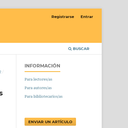
Registrarse
Entrar
BUSCAR
INFORMACIÓN
2
/
Para lectores/as
Para autores/as
s
Para bibliotecarios/as
ENVIAR UN ARTÍCULO