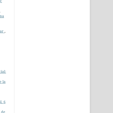
):
,
ana
var
,
ial:
e la
l. 6
a de