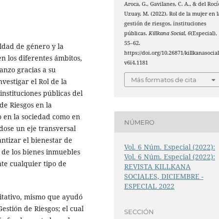
Aroca, G., Gavilanes, C. A., & del Rocí
Uzuay, M. (2022). Rol de la mujer en l
gestión de riesgos, instituciones
públicas.
Killkana Social
,
6
(Especial),
55–62.
ldad de género y la
https://doi.org/10.26871/killkanasocial
en los diferentes ámbitos,
v6i4.1181
canzo gracias a su
Más formatos de cita
vestigar el Rol de la
instituciones públicas del
e Riesgos en la
o en la sociedad como en
NÚMERO
ndose un eje transversal
antizar el bienestar de
Vol. 6 Núm. Especial (2022):
n de los bienes inmuebles
Vol. 6 Núm. Especial (2022):
nte cualquier tipo de
REVISTA KILLKANA
SOCIALES, DICIEMBRE -
ESPECIAL 2022
litativo, mismo que ayudó
Gestión de Riesgos; el cual
SECCIÓN