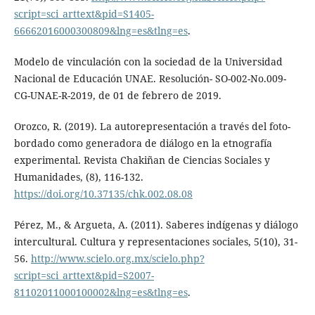
script=sci_arttext&pid=S1405-
66662016000300809&lng=es&tlng=es
.
Modelo de vinculación con la sociedad de la Universidad
Nacional de Educación UNAE. Resolución- SO-002-No.009-
CG-UNAE-R-2019, de 01 de febrero de 2019.
Orozco, R. (2019). La autorepresentación a través del foto-
bordado como generadora de diálogo en la etnografía
experimental. Revista Chakiñan de Ciencias Sociales y
Humanidades, (8), 116-132.
https://doi.org/10.37135/chk.002.08.08
Pérez, M., & Argueta, A. (2011). Saberes indígenas y diálogo
intercultural. Cultura y representaciones sociales, 5(10), 31-
56.
http://www.scielo.org.mx/scielo.php?
script=sci_arttext&pid=S2007-
81102011000100002&lng=es&tlng=es
.