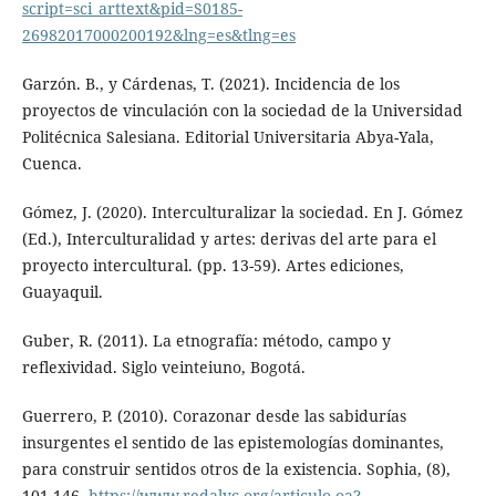
script=sci_arttext&pid=S0185-
26982017000200192&lng=es&tlng=es
Garzón. B., y Cárdenas, T. (2021). Incidencia de los
proyectos de vinculación con la sociedad de la Universidad
Politécnica Salesiana. Editorial Universitaria Abya-Yala,
Cuenca.
Gómez, J. (2020). Interculturalizar la sociedad. En J. Gómez
(Ed.), Interculturalidad y artes: derivas del arte para el
proyecto intercultural. (pp. 13-59). Artes ediciones,
Guayaquil.
Guber, R. (2011). La etnografía: método, campo y
reflexividad. Siglo veinteiuno, Bogotá.
Guerrero, P. (2010). Corazonar desde las sabidurías
insurgentes el sentido de las epistemologías dominantes,
para construir sentidos otros de la existencia. Sophia, (8),
101-146.
https://www.redalyc.org/articulo.oa?