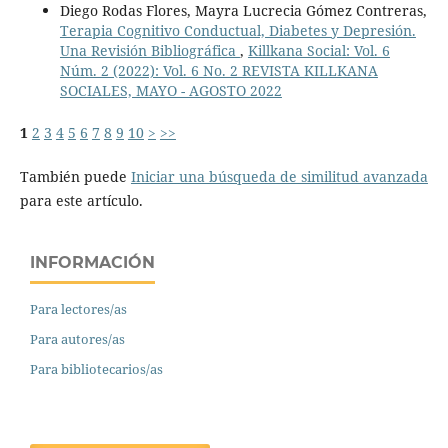
Diego Rodas Flores, Mayra Lucrecia Gómez Contreras,
Terapia Cognitivo Conductual, Diabetes y Depresión.
Una Revisión Bibliográfica
,
Killkana Social: Vol. 6
Núm. 2 (2022): Vol. 6 No. 2 REVISTA KILLKANA
SOCIALES, MAYO - AGOSTO 2022
1
2
3
4
5
6
7
8
9
10
>
>>
También puede
Iniciar una búsqueda de similitud avanzada
para este artículo.
INFORMACIÓN
Para lectores/as
Para autores/as
Para bibliotecarios/as