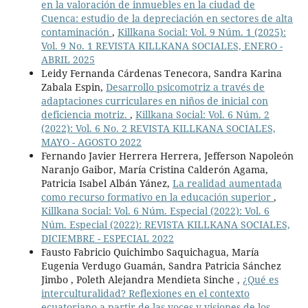
en la valoración de inmuebles en la ciudad de
Cuenca: estudio de la depreciación en sectores de alta
contaminación
,
Killkana Social: Vol. 9 Núm. 1 (2025):
Vol. 9 No. 1 REVISTA KILLKANA SOCIALES, ENERO -
ABRIL 2025
Leidy Fernanda Cárdenas Tenecora, Sandra Karina
Zabala Espin,
Desarrollo psicomotriz a través de
adaptaciones curriculares en niños de inicial con
deficiencia motriz.
,
Killkana Social: Vol. 6 Núm. 2
(2022): Vol. 6 No. 2 REVISTA KILLKANA SOCIALES,
MAYO - AGOSTO 2022
Fernando Javier Herrera Herrera, Jefferson Napoleón
Naranjo Gaibor, María Cristina Calderón Agama,
Patricia Isabel Albán Yánez,
La realidad aumentada
como recurso formativo en la educación superior
,
Killkana Social: Vol. 6 Núm. Especial (2022): Vol. 6
Núm. Especial (2022): REVISTA KILLKANA SOCIALES,
DICIEMBRE - ESPECIAL 2022
Fausto Fabricio Quichimbo Saquichagua, María
Eugenia Verdugo Guamán, Sandra Patricia Sánchez
Jimbo , Poleth Alejandra Mendieta Sinche ,
¿Qué es
interculturalidad? Reflexiones en el contexto
ecuatoriano a partir de las voces y visiones de los