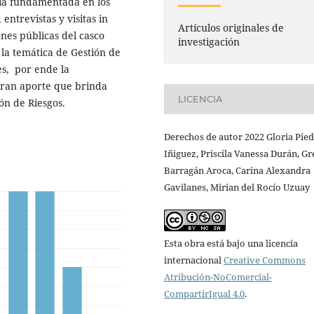
oría fundamentada en los
entrevistas y visitas in
Artículos originales de
ones públicas del casco
investigación
la temática de Gestión de
es, por ende la
 gran aporte que brinda
LICENCIA
ón de Riesgos.
Derechos de autor 2022 Gloria Pie
Iñiguez, Priscila Vanessa Durán, Gr
Barragán Aroca, Carina Alexandra
Gavilanes, Mirian del Rocío Uzuay
Esta obra está bajo una licencia
internacional
Creative Commons
Atribución-NoComercial-
CompartirIgual 4.0
.