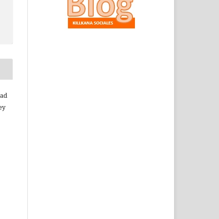
dad
ey