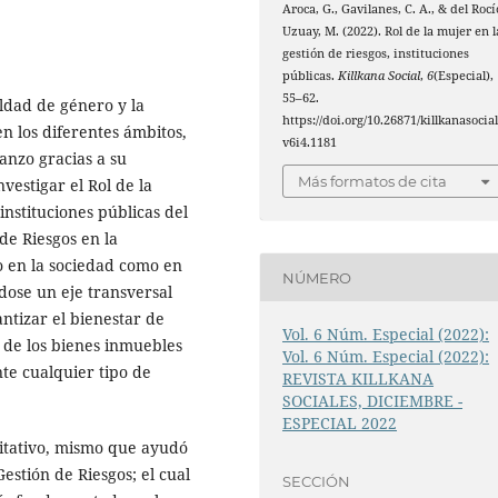
Aroca, G., Gavilanes, C. A., & del Rocí
Uzuay, M. (2022). Rol de la mujer en l
gestión de riesgos, instituciones
públicas.
Killkana Social
,
6
(Especial),
55–62.
ldad de género y la
https://doi.org/10.26871/killkanasocial
en los diferentes ámbitos,
v6i4.1181
canzo gracias a su
Más formatos de cita
vestigar el Rol de la
instituciones públicas del
e Riesgos en la
o en la sociedad como en
NÚMERO
ndose un eje transversal
antizar el bienestar de
Vol. 6 Núm. Especial (2022):
n de los bienes inmuebles
Vol. 6 Núm. Especial (2022):
nte cualquier tipo de
REVISTA KILLKANA
SOCIALES, DICIEMBRE -
ESPECIAL 2022
litativo, mismo que ayudó
Gestión de Riesgos; el cual
SECCIÓN