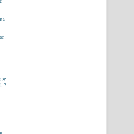
):
,
ana
var
,
por
l. 7
ón