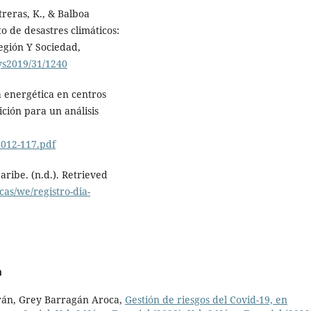
treras, K., & Balboa
o de desastres climáticos:
egión Y Sociedad,
rys2019/31/1240
ia energética en centros
ición para un análisis
2012-117.pdf
ribe. (n.d.). Retrieved
cas/we/registro-dia-
a
urán, Grey Barragán Aroca,
Gestión de riesgos del Covid-19, en