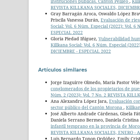
instituciones públicas. Cantón Pelileo
,
Kil
REVISTA KILLKANA SOCIALES, DICIEMBRE
Gray Barragán Aroca, Oswaldo López Bravo,
Priscila Vanessa Durán,
Evaluación de ries
Social: Vol. 6 Núm. Especial (2022): Vol
ESPECIAL 2022
Gloria Piedad Iñiguez,
Vulnerabilidad hum
Killkana Social: Vol. 6 Núm. Especial (20
DICIEMBRE - ESPECIAL 2022
Artículos similares
Jorge Izaguirre Olmedo, María Pastor Véle
conglomerados de los propietarios de pue
Núm. 2 (2023): Vol. 7 No. 2 REVISTA KI
Ana Alexandra López Jara,
Evaluación com
sector público del Cantón Morona
,
Killka
José Alberto Andrade Cárdenas, Gisela Fá
Daniela Serrano Bermeo, Daniela Cristina
infantil temprano en la provincia de Mor
REVISTA KILLKANA SOCIALES, ENERO - A
Luis Bernardo Tonon Ordóñez, Emily Cristi