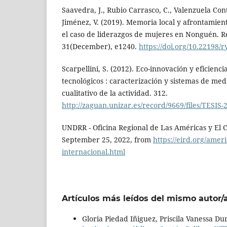
Saavedra, J., Rubio Carrasco, C., Valenzuela Con
Jiménez, V. (2019). Memoria local y afrontamient
el caso de liderazgos de mujeres en Nonguén. R
31(December), e1240.
https://doi.org/10.22198/
Scarpellini, S. (2012). Eco-innovación y eficienc
tecnológicos : caracterización y sistemas de med
cualitativo de la actividad. 312.
http://zaguan.unizar.es/record/9669/files/TESIS-
UNDRR - Oficina Regional de Las Américas y El Ca
September 25, 2022, from
https://eird.org/ameri
internacional.html
Artículos más leídos del mismo autor/
Gloria Piedad Iñiguez, Priscila Vanessa D