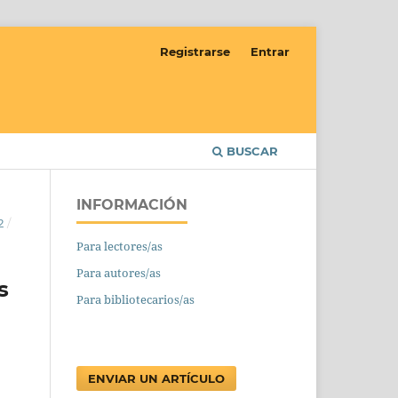
Registrarse
Entrar
BUSCAR
INFORMACIÓN
2
/
Para lectores/as
Para autores/as
s
Para bibliotecarios/as
ENVIAR UN ARTÍCULO