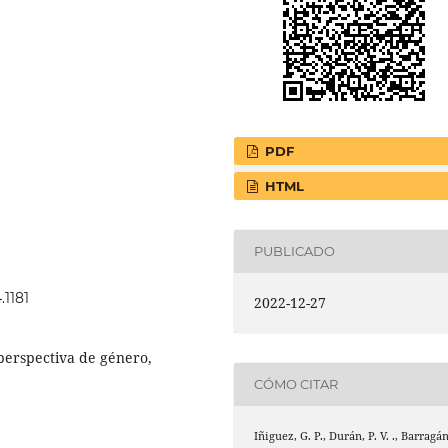
PDF
HTML
PUBLICADO
.1181
2022-12-27
 perspectiva de género,
CÓMO CITAR
Iñiguez, G. P., Durán, P. V. ., Barragá