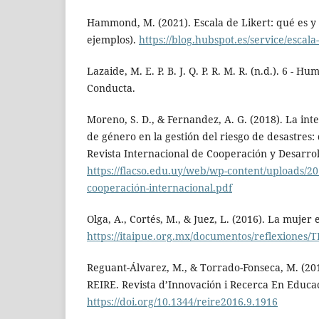
Hammond, M. (2021). Escala de Likert: qué es y 
ejemplos).
https://blog.hubspot.es/service/escala-
Lazaide, M. E. P. B. J. Q. P. R. M. R. (n.d.). 6 - 
Conducta.
Moreno, S. D., & Fernandez, A. G. (2018). La int
de género en la gestión del riesgo de desastres:
Revista Internacional de Cooperación y Desarroll
https://flacso.edu.uy/web/wp-content/uploads/201
cooperación-internacional.pdf
Olga, A., Cortés, M., & Juez, L. (2016). La mujer 
https://itaipue.org.mx/documentos/reflexion
Reguant-Álvarez, M., & Torrado-Fonseca, M. (201
REIRE. Revista d’Innovación i Recerca En Educaci
https://doi.org/10.1344/reire2016.9.1916