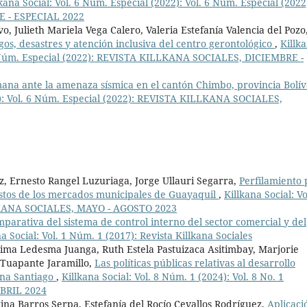
lkana Social: Vol. 6 Núm. Especial (2022): Vol. 6 Núm. Especial (2022
 - ESPECIAL 2022
 Julieth Mariela Vega Calero, Valeria Estefanía Valencia del Pozo
gos, desastres y atención inclusiva del centro gerontológico
,
Killk
. 6 Núm. Especial (2022): REVISTA KILLKANA SOCIALES, DICIEMBRE -
ana ante la amenaza sísmica en el cantón Chimbo, provincia Bolí
22): Vol. 6 Núm. Especial (2022): REVISTA KILLKANA SOCIALES,
z, Ernesto Rangel Luzuriaga, Jorge Ullauri Segarra,
Perfilamiento 
stos de los mercados municipales de Guayaquil
,
Killkana Social: Vo
LLKANA SOCIALES, MAYO - AGOSTO 2023
parativa del sistema de control interno del sector comercial y del
na Social: Vol. 1 Núm. 1 (2017): Revista Killkana Sociales
tima Ledesma Juanga, Ruth Estela Pastuizaca Asitimbay, Marjorie
 Tuapante Jaramillo,
Las políticas públicas relativas al desarrollo
ona Santiago
,
Killkana Social: Vol. 8 Núm. 1 (2024): Vol. 8 No. 1
BRIL 2024
na Barros Serpa, Estefanía del Rocío Cevallos Rodríguez,
Aplicaci