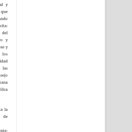
al y
l que
uando
ita:
 del
ro y
eas y
 los
lidad
 las
sejo
kana
ólica
za la
s de
ente: