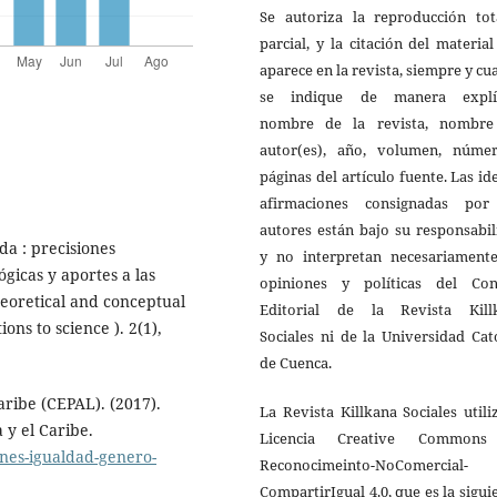
Se autoriza la reproducción tot
parcial, y la citación del materia
aparece en la revista, siempre y c
se indique de manera explíc
nombre de la revista, nombre
autor(es), año, volumen, núme
páginas del artículo fuente. Las id
afirmaciones consignadas por
autores están bajo su responsabi
da : precisiones
y no interpretan necesariamente
ógicas y aportes a las
opiniones y políticas del Con
heoretical and conceptual
Editorial de la Revista Kill
ons to science ). 2(1),
Sociales ni de la Universidad Cat
de Cuenca.
ribe (CEPAL). (2017).
La Revista Killkana Sociales utili
 y el Caribe.
Licencia Creative Common
anes-igualdad-genero-
Reconocimeinto-NoComercial-
CompartirIgual 4.0, que es la sigui