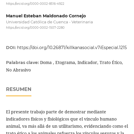
https://orcid.org/0000-0002-8516-4922
Manuel Esteban Maldonado Cornejo
Universidad Católica de Cuenca - Veterinaria
https://orcid.org/0000-0002-1507-2280
DOI:
https://doi.org/10.26871/killkanasocial.v7iEspecial.1215
Doma , Etograma, Indicador, Trato Ético,
Palabras clave:
No Abrasivo
RESUMEN
El presente trabajo parte de demostrar mediante
indicadores físicos y fisiológicos que el vínculo humano
animal, va más allá de un utilitarismo, evidenciando como el
trato ético a los animales refuerza los vínculos seguros y la