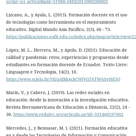
script=sci_arttext&pid=S1988-348X2015000200002
Lizcano, A., y Ayala, L. (2013). Formación docente en el uso
de tecnologías como herramienta en el mejoramiento
educativo. Digital Mundo Asia Pacífico, 2(3), 66 - 73.
https://publicaciones.eafit.edu.co/index.php/map/article/view/2
López, M. L., Herrera, M., y Apolo, D. (2021). Educación de
calidad y pandemia: retos, experiencias y propuestas desde
estudiantes en formación docente de Ecuador. Texto Livre:
Linguagem e Tecnologia, 14(2), 10.
https://www.scielo.br/j/tl/a/dRk4ckCj9JVGT6TW6SvHd5Q
Marín, V., y Cabero, J. (2019). Las redes sociales en
educación: desde la innovación a la investigación educativa.
Revista Iberoamericana de Educación a Distancia, 22(2), 24 -
30.
https://www.redalyc.org/articulo.oa?id=331460297002
Mercedes, J., y Bennasar, M. I. (2021). Formación educativa
en y desde las Tecnologías de Información y Comunicación