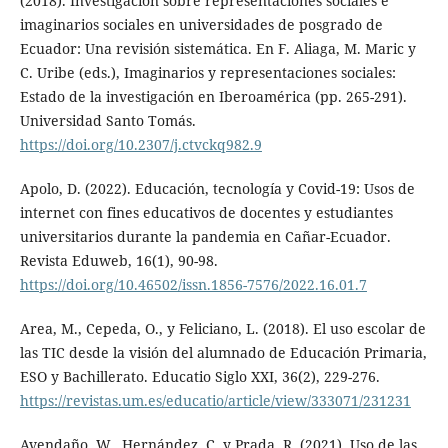
(2018). Investigación sobre representaciones sociales e
imaginarios sociales en universidades de posgrado de
Ecuador: Una revisión sistemática. En F. Aliaga, M. Maric y
C. Uribe (eds.), Imaginarios y representaciones sociales:
Estado de la investigación en Iberoamérica (pp. 265-291).
Universidad Santo Tomás.
https://doi.org/10.2307/j.ctvckq982.9
Apolo, D. (2022). Educación, tecnología y Covid-19: Usos de
internet con fines educativos de docentes y estudiantes
universitarios durante la pandemia en Cañar-Ecuador.
Revista Eduweb, 16(1), 90-98.
https://doi.org/10.46502/issn.1856-7576/2022.16.01.7
Area, M., Cepeda, O., y Feliciano, L. (2018). El uso escolar de
las TIC desde la visión del alumnado de Educación Primaria,
ESO y Bachillerato. Educatio Siglo XXI, 36(2), 229-276.
https://revistas.um.es/educatio/article/view/333071/231231
Avendaño, W., Hernández, C. y Prada, R. (2021). Uso de las