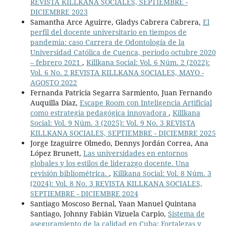
REVISTA KILLKANA SOCIALES, SEPTIEMBRE -
DICIEMBRE 2023
Samantha Arce Aguirre, Gladys Cabrera Cabrera,
El
perfil del docente universitario en tiempos de
pandemia: caso Carrera de Odontología de la
Universidad Católica de Cuenca, periodo octubre 2020
– febrero 2021
,
Killkana Social: Vol. 6 Núm. 2 (2022):
Vol. 6 No. 2 REVISTA KILLKANA SOCIALES, MAYO -
AGOSTO 2022
Fernanda Patricia Segarra Sarmiento, Juan Fernando
Auquilla Díaz,
Escape Room con Inteligencia Artificial
como estrategia pedagógica innovadora
,
Killkana
Social: Vol. 9 Núm. 3 (2025): Vol. 9 No. 3 REVISTA
KILLKANA SOCIALES, SEPTIEMBRE - DICIEMBRE 2025
Jorge Izaguirre Olmedo, Dennys Jordán Correa, Ana
López Brunett,
Las universidades en entornos
globales y los estilos de liderazgo docente. Una
revisión bibliométrica.
,
Killkana Social: Vol. 8 Núm. 3
(2024): Vol. 8 No. 3 REVISTA KILLKANA SOCIALES,
SEPTIEMBRE - DICIEMBRE 2024
Santiago Moscoso Bernal, Yaan Manuel Quintana
Santiago, Johnny Fabián Vizuela Carpio,
Sistema de
aseguramiento de la calidad en Cuba: Fortalezas y