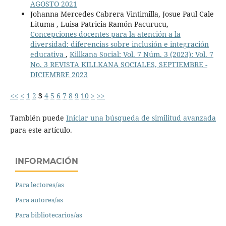
AGOSTO 2021
Johanna Mercedes Cabrera Vintimilla, Josue Paul Cale
Lituma , Luisa Patricia Ramón Pacurucu,
Concepciones docentes para la atención a la
diversidad: diferencias sobre inclusión e integración
educativa
,
Killkana Social: Vol. 7 Núm. 3 (2023): Vol. 7
No. 3 REVISTA KILLKANA SOCIALES, SEPTIEMBRE -
DICIEMBRE 2023
<<
<
1
2
3
4
5
6
7
8
9
10
>
>>
También puede
Iniciar una búsqueda de similitud avanzada
para este artículo.
INFORMACIÓN
Para lectores/as
Para autores/as
Para bibliotecarios/as