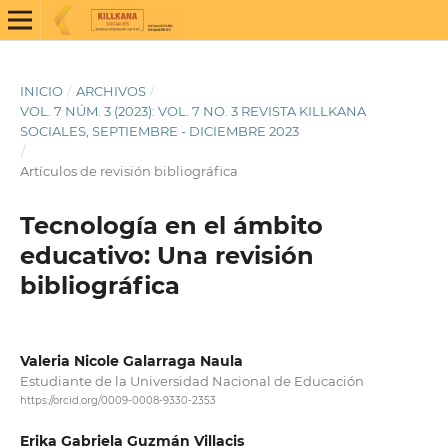
INICIO
/
ARCHIVOS
/
VOL. 7 NÚM. 3 (2023): VOL. 7 NO. 3 REVISTA KILLKANA
SOCIALES, SEPTIEMBRE - DICIEMBRE 2023
/
Artículos de revisión bibliográfica
Tecnología en el ámbito
educativo: Una revisión
bibliográfica
Valeria Nicole Galarraga Naula
Estudiante de la Universidad Nacional de Educación
https://orcid.org/0009-0008-9330-2353
Erika Gabriela Guzmán Villacis