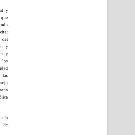
al y
l que
uando
ita:
 del
ro y
eas y
 los
lidad
 las
sejo
kana
ólica
za la
s de