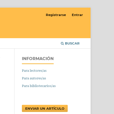
Registrarse
Entrar
BUSCAR
INFORMACIÓN
/
Para lectores/as
Para autores/as
Para bibliotecarios/as
ENVIAR UN ARTÍCULO