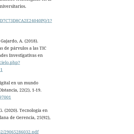
iversitarios.
6/D7C73D8CA2E24040PQ/1?
y Gajardo, A. (2018).
s de párvulos a las TIC
des Investigativas en
scielo.php?
71
digital en un mundo
stancia, 22(2), 1-19.
297001
G. (2020). Tecnología en
lana de Gerencia, 25(92),
32/29065286032.pdf