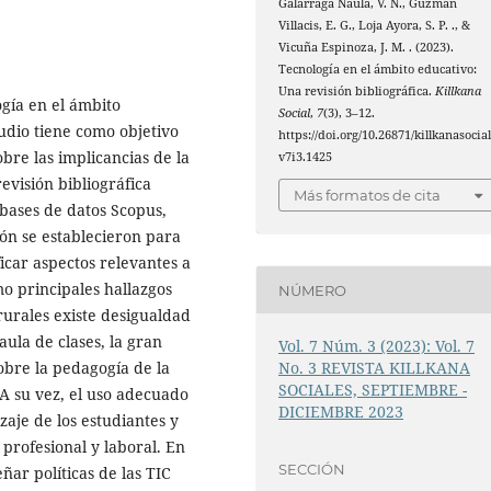
Galarraga Naula, V. N., Guzmán
Villacis, E. G., Loja Ayora, S. P. ., &
Vicuña Espinoza, J. M. . (2023).
Tecnología en el ámbito educativo:
Una revisión bibliográfica.
Killkana
ogía en el ámbito
Social
,
7
(3), 3–12.
tudio tiene como objetivo
https://doi.org/10.26871/killkanasocial
sobre las implicancias de la
v7i3.1425
evisión bibliográfica
Más formatos de cita
 bases de datos Scopus,
ión se establecieron para
ficar aspectos relevantes a
o principales hallazgos
NÚMERO
 rurales existe desigualdad
aula de clases, la gran
Vol. 7 Núm. 3 (2023): Vol. 7
obre la pedagogía de la
No. 3 REVISTA KILLKANA
SOCIALES, SEPTIEMBRE -
 A su vez, el uso adecuado
DICIEMBRE 2023
aje de los estudiantes y
profesional y laboral. En
SECCIÓN
ñar políticas de las TIC