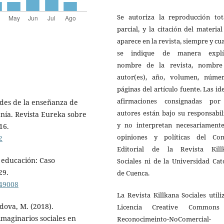
Se autoriza la reproducción tot
parcial, y la citación del materia
aparece en la revista, siempre y c
se indique de manera explíc
nombre de la revista, nombre
autor(es), año, volumen, núme
páginas del artículo fuente. Las id
afirmaciones consignadas por
dades de la enseñanza de
autores están bajo su responsabi
danía. Revista Eureka sobre
y no interpretan necesariamente
16.
opiniones y políticas del Con
2
Editorial de la Revista Kill
a educación: Caso
Sociales ni de la Universidad Cat
29.
de Cuenca.
249008
La Revista Killkana Sociales utili
rdova, M. (2018).
Licencia Creative Common
imaginarios sociales en
Reconocimeinto-NoComercial-