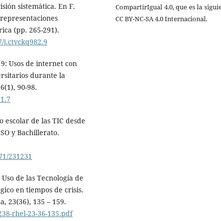
ión sistemática. En F.
CompartirIgual 4.0, que es la sigui
y representaciones
CC BY-NC-SA 4.0 Internacional.
rica (pp. 265-291).
7/j.ctvckq982.9
19: Usos de internet con
rsitarios durante la
(1), 90-98.
01.7
so escolar de las TIC desde
SO y Bachillerato.
071/231231
 Uso de las Tecnología de
co en tiempos de crisis.
, 23(36), 135 – 159.
238-rhel-23-36-135.pdf