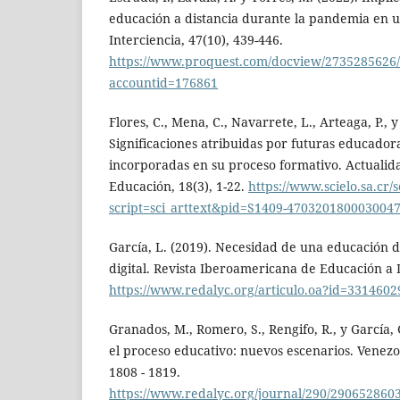
educación a distancia durante la pandemia en un
Interciencia, 47(10), 439-446.
https://www.proquest.com/docview/273528562
accountid=176861
Flores, C., Mena, C., Navarrete, L., Arteaga, P., 
Significaciones atribuidas por futuras educadora
incorporadas en su proceso formativo. Actualida
Educación, 18(3), 1-22.
https://www.scielo.sa.cr/
script=sci_arttext&pid=S1409-470320180003004
García, L. (2019). Necesidad de una educación 
digital. Revista Iberoamericana de Educación a Di
https://www.redalyc.org/articulo.oa?id=331460
Granados, M., Romero, S., Rengifo, R., y García, 
el proceso educativo: nuevos escenarios. Venezo
1808 - 1819.
https://www.redalyc.org/journal/290/290652860