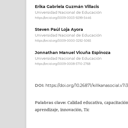
Erika Gabriela Guzmán Villacis
Universidad Nacional de Educación
https://orcid.org/0009-0003-9299-5446
Steven Paúl Loja Ayora
Universidad Nacional de Educación
https://orcid.org/0009-0000-3292-5065
Jonnathan Manuel Vicuña Espinoza
Universidad Nacional de Educación
https://orcid.org/0009-0008-5710-2768
DOI:
https://doi.org/10.26871/killkanasocial.v7i
Calidad educativa, capacitació
Palabras clave:
aprendizaje, innovación, Tic