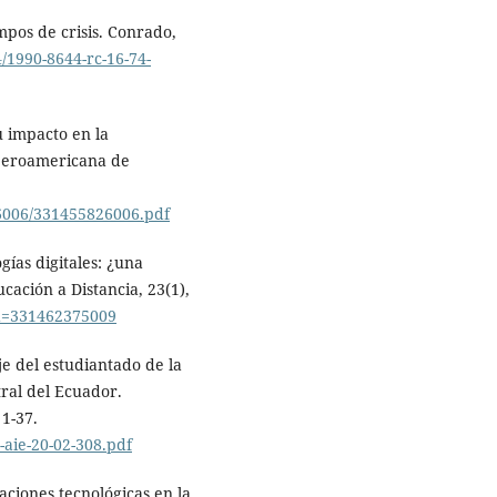
mpos de crisis. Conrado,
4/1990-8644-rc-16-74-
su impacto en la
Iberoamericana de
26006/331455826006.pdf
gías digitales: ¿una
cación a Distancia, 23(1),
id=331462375009
je del estudiantado de la
ral del Ecuador.
 1-37.
-aie-20-02-308.pdf
caciones tecnológicas en la