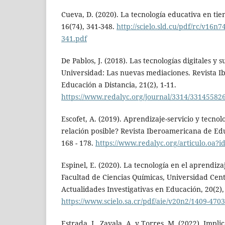
Cueva, D. (2020). La tecnología educativa en tie
16(74), 341-348.
http://scielo.sld.cu/pdf/rc/v16n7
341.pdf
De Pablos, J. (2018). Las tecnologías digitales y 
Universidad: Las nuevas mediaciones. Revista 
Educación a Distancia, 21(2), 1-11.
https://www.redalyc.org/journal/3314/3314558
Escofet, A. (2019). Aprendizaje-servicio y tecnolo
relación posible? Revista Iberoamericana de Edu
168 - 178.
https://www.redalyc.org/articulo.oa?
Espinel, E. (2020). La tecnología en el aprendiza
Facultad de Ciencias Químicas, Universidad Cent
Actualidades Investigativas en Educación, 20(2),
https://www.scielo.sa.cr/pdf/aie/v20n2/1409-4703
Estrada, I., Zavala, A. y Torres, M. (2022). Impli