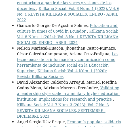
ecuatoriano a partir de las voces y visiones de los
docentes.
,
Killkana Social: Vol. 6 Núm. 1 (2022): Vol. 6
No. 1 REVISTA KILLKANA SOCIALES, ENERO - ABRIL
2022
Giancarlo Giorgio De Agostini Solines,
Education and
culture in times of Covid in Ecuador
,
Killkana Social:
Vol. 8 Núm. 1 (2024): Vol. 8 No. 1 REVISTA KILLKANA
SOCIALES, ENERO - ABRIL 2024
Nelson Mariscal-Huacón, Jhonathan Castro-Rumazo,
César Caicedo-Camposano, Ariana Cruz-Posligua,
Las
tecnologías de la información y comunicación como
herramienta de inclusión social en la Educación
Superior
,
Killkana Social: Vol. 4 Núm. 1 (2020):
Revista Killkana Sociales
David Alexander Calderón Arregui, Marisol Josefina
Godoy Mena, Adriana Marrero Fernández,
Validating
a leadership style scale in a military higher education
institution: Implications for research and practice
,
Killkana Social: Vol. 7 Núm. 3 (2023): Vol. 7 No. 3
REVISTA KILLKANA SOCIALES, SEPTIEMBRE -
DICIEMBRE 2023
Angel Sergio Díaz Erique,
Economía popular, solidaria