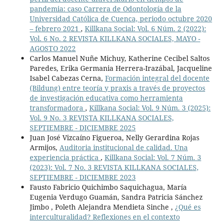
pandemia: caso Carrera de Odontología de la
Universidad Católica de Cuenca, periodo octubre 2020
– febrero 2021
,
Killkana Social: Vol. 6 Núm. 2 (2022):
Vol. 6 No. 2 REVISTA KILLKANA SOCIALES, MAYO -
AGOSTO 2022
Carlos Manuel Nuñe Michuy, Katherine Cecibel Saltos
Paredes, Erika Germania Herrera-Irazábal, Jacqueline
Isabel Cabezas Cerna,
Formación integral del docente
(Bildung) entre teoría y praxis a través de proyectos
de investigación educativa como herramienta
transformadora
,
Killkana Social: Vol. 9 Núm. 3 (2025):
Vol. 9 No. 3 REVISTA KILLKANA SOCIALES,
SEPTIEMBRE - DICIEMBRE 2025
Juan José Vizcaíno Figueroa, Nelly Gerardina Rojas
Armijos,
Auditoria institucional de calidad. Una
experiencia práctica
,
Killkana Social: Vol. 7 Núm. 3
(2023): Vol. 7 No. 3 REVISTA KILLKANA SOCIALES,
SEPTIEMBRE - DICIEMBRE 2023
Fausto Fabricio Quichimbo Saquichagua, María
Eugenia Verdugo Guamán, Sandra Patricia Sánchez
Jimbo , Poleth Alejandra Mendieta Sinche ,
¿Qué es
interculturalidad? Reflexiones en el contexto