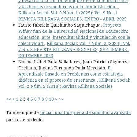
y desarrollo Local: Un enfoque desde la teoría crítica
y las teorías posmodernas en la administración.
,
Killkana Social: Vol. 9 Núm. 1 (2025): Vol. 9 No. 1
REVISTA KILLKANA SOCIALES, ENERO - ABRIL 2025
Fausto Fabricio Quichimbo Saquichagua,
Proyecto
Wiñay ñan de la Universidad Nacional de Educación:
educación, arte, interculturalidad y vinculación con la
colectividad
,
Killkana Social: Vol. 7 Núm. 3 (2023): Vol.
7 No. 3 REVISTA KILLKANA SOCIALES, SEPTIEMBRE -
DICIEMBRE 2023
Norma Isabel Palta Valladares, Juan Patricio Sigüenza
Orellana, Jhoana Fernanda Pulla Merchán,
El
Aprendizaje Basado en Problemas como estrategia
didáctica en el proceso de enseñanza
,
Killkana Social:
Vol. 2 Núm. 2 (2018): Revista Killkana Sociales
<<
<
1
2
3
4
5
6
7
8
9
10
>
>>
También puede
Iniciar una búsqueda de similitud avanzada
para este artículo.