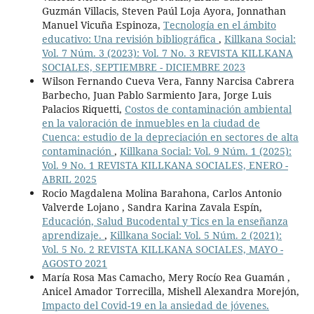
Guzmán Villacis, Steven Paúl Loja Ayora, Jonnathan
Manuel Vicuña Espinoza,
Tecnología en el ámbito
educativo: Una revisión bibliográfica
,
Killkana Social:
Vol. 7 Núm. 3 (2023): Vol. 7 No. 3 REVISTA KILLKANA
SOCIALES, SEPTIEMBRE - DICIEMBRE 2023
Wilson Fernando Cueva Vera, Fanny Narcisa Cabrera
Barbecho, Juan Pablo Sarmiento Jara, Jorge Luis
Palacios Riquetti,
Costos de contaminación ambiental
en la valoración de inmuebles en la ciudad de
Cuenca: estudio de la depreciación en sectores de alta
contaminación
,
Killkana Social: Vol. 9 Núm. 1 (2025):
Vol. 9 No. 1 REVISTA KILLKANA SOCIALES, ENERO -
ABRIL 2025
Rocio Magdalena Molina Barahona, Carlos Antonio
Valverde Lojano , Sandra Karina Zavala Espín,
Educación, Salud Bucodental y Tics en la enseñanza
aprendizaje.
,
Killkana Social: Vol. 5 Núm. 2 (2021):
Vol. 5 No. 2 REVISTA KILLKANA SOCIALES, MAYO -
AGOSTO 2021
María Rosa Mas Camacho, Mery Rocío Rea Guamán ,
Anicel Amador Torrecilla, Mishell Alexandra Morejón,
Impacto del Covid-19 en la ansiedad de jóvenes.