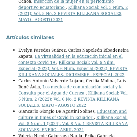
Ochoa,
Inserción de la mujer en el periodismo
deportivo ecuatoriano
,
Killkana Social: Vol. 5 Núm. 2
(2021): Vol. 5 No. 2 REVISTA KILLKANA SOCIALES,
MAYO - AGOSTO 2021
Artículos similares
Evelyn Paredes Suárez, Carlos Napoleón Ribadeneira
Zapata,
La virtualidad en la educación inicial en el
contexto Covid-19
,
Killkana Social: Vol. 6 Núm.
Especial (2022): Vol. 6 Núm. Especial (2022): REVISTA
KILLKANA SOCIALES, DICIEMBRE - ESPECIAL 2022
Carlos Antonio Valverde Lojano, Cecilia Molina, Luis
René Ávila,
Los medios de comunicación social y la
Consulta por el Agua de Cuenca
,
Killkana Social: Vol.
6 Núm. 2 (2022): Vol. 6 No. 2 REVISTA KILLKANA
SOCIALES, MAYO - AGOSTO 2022
Giancarlo Giorgio De Agostini Solines,
Education and
culture in times of Covid in Ecuador
,
Killkana Social:
Vol. 8 Núm. 1 (2024): Vol. 8 No. 1 REVISTA KILLKANA
SOCIALES, ENERO - ABRIL 2024
Valeria Nicole Galarraga Naula, Erika Gabriela