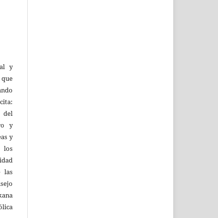
al y
l que
uando
ita:
 del
ro y
eas y
 los
lidad
 las
sejo
kana
ólica