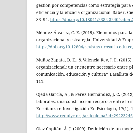
gestión por competencias como estrategia para 
eficiencia y la eficacia organizacional. Saber, Ci
83–94.
https://doi.org/10.18041/2382-3240/sabe
Méndez Álvarez, C. E. (2019). Elementos para la
organizacional y estrategia. Universidad & Empr
https://doi.org/10.12804/revistas.urosario.edu.
Muñoz Zapata, D. E., & Valencia Rey, J. E. (2015)
organizacional: un encuentro necesario entre pl
comunicación, educación y cultura*. Lasallista d
111.
Ojeda García, A., & Pérez Hernández, J. C. (201
laborales: una construcción recíproca entre lo in
Enseñanza e Investigación En Psicología, 17(1), 
http://www.redalyc.org/articulo.oa?id=2922324
Olaz Capitán, Á. J. (2009). Definición de un mode