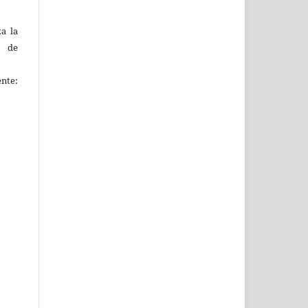
za la
s de
ente: