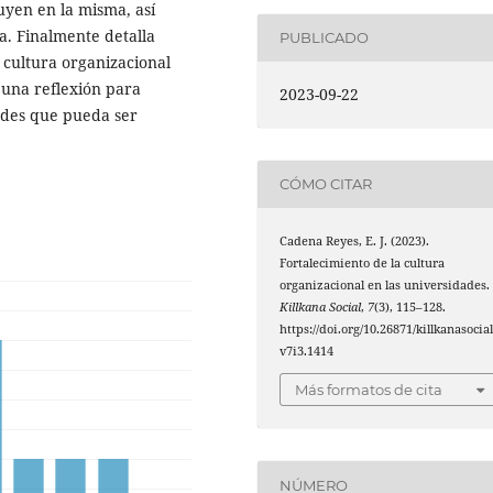
uyen en la misma, así
ta. Finalmente detalla
PUBLICADO
a cultura organizacional
 una reflexión para
2023-09-22
dades que pueda ser
CÓMO CITAR
Cadena Reyes, E. J. (2023).
Fortalecimiento de la cultura
organizacional en las universidades.
Killkana Social
,
7
(3), 115–128.
https://doi.org/10.26871/killkanasocial
v7i3.1414
Más formatos de cita
NÚMERO