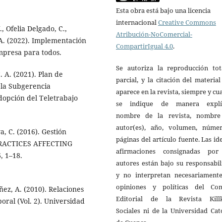
Esta obra está bajo una licencia
internacional
Creative Commons
 Ofelia Delgado, C.,
Atribución-NoComercial-
 A. (2022). Implementación
CompartirIgual 4.0
.
mpresa para todos.
Se autoriza la reproducción tot
 A. (2021). Plan de
parcial, y la citación del materia
 la Subgerencia
aparece en la revista, siempre y c
dopción del Teletrabajo
se indique de manera explíc
nombre de la revista, nombre
autor(es), año, volumen, núme
, C. (2016). Gestión
páginas del artículo fuente. Las id
RACTICES AFFECTING
afirmaciones consignadas por
 1–18.
autores están bajo su responsabi
y no interpretan necesariamente
opiniones y políticas del Con
ñez, A. (2010). Relaciones
Editorial de la Revista Kill
boral (Vol. 2). Universidad
Sociales ni de la Universidad Cat