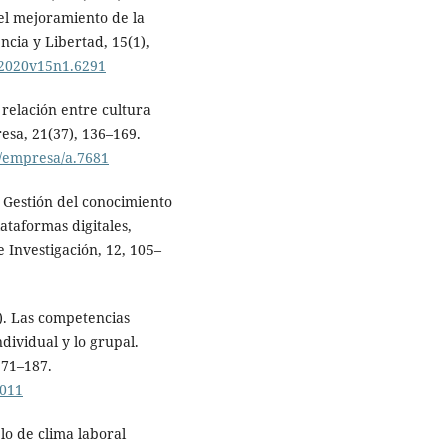
el mejoramiento de la
encia y Libertad, 15(1),
r.2020v15n1.6291
 relación entre cultura
esa, 21(37), 136–169.
co/empresa/a.7681
. Gestión del conocimiento
ataformas digitales,
e Investigación, 12, 105–
2). Las competencias
dividual y lo grupal.
171–187.
6011
lo de clima laboral