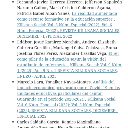
Fernando Javier Herrera Herrera, Jefferson Napoleón
Naranjo Gaibor, María Cristina Calderón Agama,
Patricia Isabel Albán Yánez,
La realidad aumentada
como recurso formativo en la educación superior
,
Killkana Social: Vol. 6 Núm. Especial (2022): Vol. 6
Núm. Especial (2022): REVISTA KILLKANA SOCIALES,
DICIEMBRE - ESPECIAL 2022
Eddison Josué Ramírez Merchán, Andrea Elizabeth
Cabrera Gordillo , Mariangel Calva Colaizaca, Enma
Josefina Flores Pérez, Alexander Casallas Vega,
El ser
como pilar de la educación según la visión del
estudiante de enfermería
,
Killkana Social: Vol. 9 Núm.
1 (2025): Vol. 9 No. 1 REVISTA KILLKANA SOCIALES,
ENERO - ABRIL 2025
Marcelo Lara, Yonaiker Navas-Montes,
Análisis del
impacto económico provocado por el Covid -19 en las
unidades educativas particulares del cantón
Guaranda en el periodo 2020-2021
,
Killkana Social:
Vol. 6 Núm. Especial (2022): Vol. 6 Núm. Especial
(2022): REVISTA KILLKANA SOCIALES, DICIEMBRE -
ESPECIAL 2022
Carlos Saldaña García, Ramiro Maximiliano
Aguaguiña Bermeo , Hugo Fernando Haro Arias ,