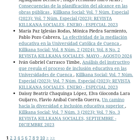
Consecuencias de la planificación del alcance en las
obras públicas
,
Killkana Social: Vol. 7 Núm. Especial
(2023): Vol. 7 Núm. Especial (2023): REVISTA
KILLKANA SOCIALES, ENERO - ESPECIAL 2023
María Paz Iglesias Rodas, Mónica Piedra Sarmiento,
Pablo Pozo Cabrera,
La efectividad de la mediación
educativa en la Universidad Católica de Cuenca
,
Killkana Social: Vol. 8 Núm. 2 (2024): Vol. 8 No. 2
REVISTA KILLKANA SOCIALES, MAYO - AGOSTO 2024
Iván Gabriel Carrasco Timbe,
Análisis del instructivo
que regula el proceso de inclusión educativa en las
Universidades de Cuenca
,
Killkana Social: Vol. 7 Núm.
Especial (2023): Vol. 7 Núm. Especial (2023): REVISTA
KILLKANA SOCIALES, ENERO - ESPECIAL 2023
Daissy Beatriz Chaquinga López, Elva Gioconda Lara
Guijarro, Flavio Aníbal Corella Guerra,
Un camino
hacia la diversidad e inclusión educativa superior
,
Killkana Social: Vol. 7 Núm. 3 (2023): Vol. 7 No. 3
REVISTA KILLKANA SOCIALES, SEPTIEMBRE -
DICIEMBRE 2023
1
2
3
4
5
6
7
8
9
10
>
>>