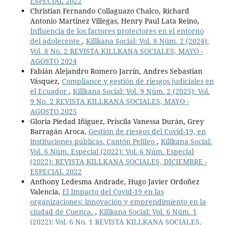
ESPECIAL 2022
Christian Fernando Collaguazo Chalco, Richard
Antonio Martínez Villegas, Henry Paul Lata Reino,
Influencia de los factores protectores en el entorno
del adolecente
,
Killkana Social: Vol. 8 Núm. 2 (2024):
Vol. 8 No. 2 REVISTA KILLKANA SOCIALES, MAYO -
AGOSTO 2024
Fabián Alejandro Romero Jarrín, Andres Sebastian
Vásquez,
Compliance y gestión de riesgos judiciales en
el Ecuador
,
Killkana Social: Vol. 9 Núm. 2 (2025): Vol.
9 No. 2 REVISTA KILLKANA SOCIALES, MAYO -
AGOSTO 2025
Gloria Piedad Iñiguez, Priscila Vanessa Durán, Grey
Barragán Aroca,
Gestión de riesgos del Covid-19, en
instituciones públicas. Cantón Pelileo
,
Killkana Social:
Vol. 6 Núm. Especial (2022): Vol. 6 Núm. Especial
(2022): REVISTA KILLKANA SOCIALES, DICIEMBRE -
ESPECIAL 2022
Anthony Ledesma Andrade, Hugo Javier Ordoñez
Valencia,
El Impacto del Covid-19 en las
organizaciones: innovación y emprendimiento en la
ciudad de Cuenca.
,
Killkana Social: Vol. 6 Núm. 1
(2022): Vol. 6 No. 1 REVISTA KILLKANA SOCIALES,