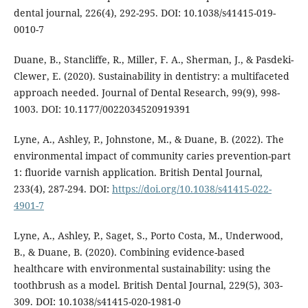
dental journal, 226(4), 292-295. DOI: 10.1038/s41415-019-
0010-7
Duane, B., Stancliffe, R., Miller, F. A., Sherman, J., & Pasdeki-
Clewer, E. (2020). Sustainability in dentistry: a multifaceted
approach needed. Journal of Dental Research, 99(9), 998-
1003. DOI: 10.1177/0022034520919391
Lyne, A., Ashley, P., Johnstone, M., & Duane, B. (2022). The
environmental impact of community caries prevention-part
1: fluoride varnish application. British Dental Journal,
233(4), 287-294. DOI:
https://doi.org/10.1038/s41415-022-
4901-7
Lyne, A., Ashley, P., Saget, S., Porto Costa, M., Underwood,
B., & Duane, B. (2020). Combining evidence-based
healthcare with environmental sustainability: using the
toothbrush as a model. British Dental Journal, 229(5), 303-
309. DOI: 10.1038/s41415-020-1981-0