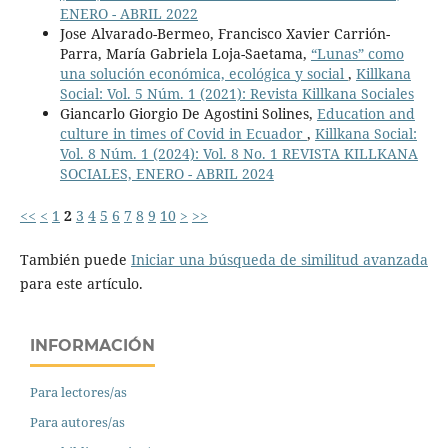
ENERO - ABRIL 2022
Jose Alvarado-Bermeo, Francisco Xavier Carrión-
Parra, María Gabriela Loja-Saetama,
“Lunas” como
una solución económica, ecológica y social
,
Killkana
Social: Vol. 5 Núm. 1 (2021): Revista Killkana Sociales
Giancarlo Giorgio De Agostini Solines,
Education and
culture in times of Covid in Ecuador
,
Killkana Social:
Vol. 8 Núm. 1 (2024): Vol. 8 No. 1 REVISTA KILLKANA
SOCIALES, ENERO - ABRIL 2024
<<
<
1
2
3
4
5
6
7
8
9
10
>
>>
También puede
Iniciar una búsqueda de similitud avanzada
para este artículo.
INFORMACIÓN
Para lectores/as
Para autores/as