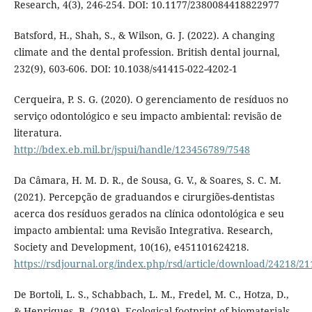
Research, 4(3), 246-254. DOI: 10.1177/2380084418822977
Batsford, H., Shah, S., & Wilson, G. J. (2022). A changing
climate and the dental profession. British dental journal,
232(9), 603-606. DOI: 10.1038/s41415-022-4202-1
Cerqueira, P. S. G. (2020). O gerenciamento de resíduos no
serviço odontológico e seu impacto ambiental: revisão de
literatura.
http://bdex.eb.mil.br/jspui/handle/123456789/7548
Da Câmara, H. M. D. R., de Sousa, G. V., & Soares, S. C. M.
(2021). Percepção de graduandos e cirurgiões-dentistas
acerca dos resíduos gerados na clínica odontológica e seu
impacto ambiental: uma Revisão Integrativa. Research,
Society and Development, 10(16), e451101624218.
https://rsdjournal.org/index.php/rsd/article/download/24218/2
De Bortoli, L. S., Schabbach, L. M., Fredel, M. C., Hotza, D.,
& Henriques, B. (2019). Ecological footprint of biomaterials