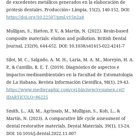
de excedentes metálicos generados en la elaboración de
prótesis dentales. Producción+ Limpia, 15(2), 140-152. DOI:
https://doi.org/10.22507/pml.v15n2a8
Mulligan, S., Hatton, P. V., & Martin, N. (2022). Resin-based
composite materials: elution and pollution. British Dental
Journal, 232(9), 644-652. DOI: 10.1038/s41415-022-4241-7
Silot, M. C., Salgado, A. M. H., Laria, M. A. M., Morejón, H. A.
P., & Cantillo, R. E. T. (2019). Diagnóstico de aspectos e
impactos medioambientales en la Facultad de Estomatología
de La Habana. Revista Información Científica, 98(1), 29-43.
https://www.medigraphic.com/cgi-bin/new/resumen.cgi?
IDARTICULO=86225
Smith, L., Ali, M., Agrissais, M., Mulligan, S., Koh, L., &
Martin, N. (2023). A comparative life cycle assessment of
dental restorative materials. Dental Materials, 39(1), 13-24.
DOI: 10.1016/j.dental.2022.11.007