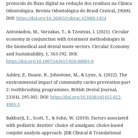
protocolo do fluxo digital na redução dos resíduos na Clínica
Odontológica. Revista Odontológica do Brasil Central, 29(88).
DOI:
https://doi.org/10.36065/robrac.v29i88.1454
Antoniadou, M., Varzakas, T., & Tzoutzas, I. (2021). Circular
economy in conjunction with treatment methodologies in
the biomedical and dental waste sectors. Circular Economy
and Sustainability, 1, 563-592. DOI:
https://doi.org/10.1007/s43615-020-00001-0
Ashley, P., Duane, B., Johnstone, M., & Lyne, A. (2022). The
environmental impact of community caries prevention-part
2: toothbrushing programmes. British Dental Journal,
233(4), 295-302. DOI:
https://doi.org/10.1038/s41415-022-
4905-3
Bakhurji, E., Scott, T., & Sohn, W. (2019). Factors associated
with pediatric dentists’ choice of amalgam: choice-based
conjoint analysis approach. JDR Clinical & Translational