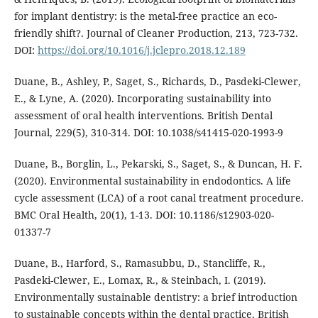
for implant dentistry: is the metal-free practice an eco-
friendly shift?. Journal of Cleaner Production, 213, 723-732.
DOI:
https://doi.org/10.1016/j.jclepro.2018.12.189
Duane, B., Ashley, P., Saget, S., Richards, D., Pasdeki-Clewer,
E., & Lyne, A. (2020). Incorporating sustainability into
assessment of oral health interventions. British Dental
Journal, 229(5), 310-314. DOI: 10.1038/s41415-020-1993-9
Duane, B., Borglin, L., Pekarski, S., Saget, S., & Duncan, H. F.
(2020). Environmental sustainability in endodontics. A life
cycle assessment (LCA) of a root canal treatment procedure.
BMC Oral Health, 20(1), 1-13. DOI: 10.1186/s12903-020-
01337-7
Duane, B., Harford, S., Ramasubbu, D., Stancliffe, R.,
Pasdeki-Clewer, E., Lomax, R., & Steinbach, I. (2019).
Environmentally sustainable dentistry: a brief introduction
to sustainable concepts within the dental practice. British