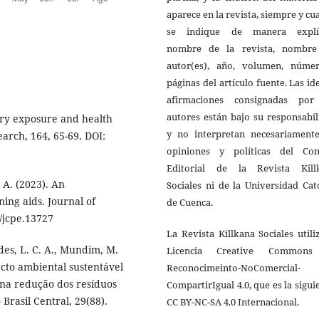
aparece en la revista, siempre y c
se indique de manera explíc
nombre de la revista, nombre
autor(es), año, volumen, núme
páginas del artículo fuente. Las id
afirmaciones consignadas por
autores están bajo su responsabi
cury exposure and health
y no interpretan necesariamente
arch, 164, 65-69. DOI:
opiniones y políticas del Con
Editorial de la Revista Kill
, A. (2023). An
Sociales ni de la Universidad Cat
ing aids. Journal of
de Cuenca.
1/jcpe.13727
La Revista Killkana Sociales utili
ndes, L. C. A., Mundim, M.
Licencia Creative Common
pacto ambiental sustentável
Reconocimeinto-NoComercial-
 na redução dos resíduos
CompartirIgual 4.0, que es la sigui
Brasil Central, 29(88).
CC BY-NC-SA 4.0 Internacional.