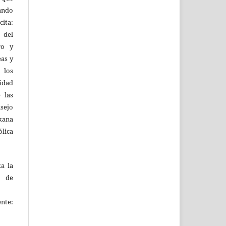
uando
ita:
 del
ro y
eas y
 los
lidad
 las
sejo
kana
ólica
za la
s de
ente: