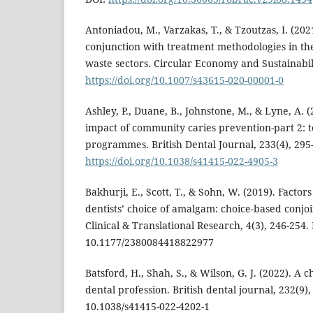
Antoniadou, M., Varzakas, T., & Tzoutzas, I. (20
conjunction with treatment methodologies in th
waste sectors. Circular Economy and Sustainabili
https://doi.org/10.1007/s43615-020-00001-0
Ashley, P., Duane, B., Johnstone, M., & Lyne, A.
impact of community caries prevention-part 2: 
programmes. British Dental Journal, 233(4), 295
https://doi.org/10.1038/s41415-022-4905-3
Bakhurji, E., Scott, T., & Sohn, W. (2019). Factor
dentists’ choice of amalgam: choice-based conjo
Clinical & Translational Research, 4(3), 246-254.
10.1177/2380084418822977
Batsford, H., Shah, S., & Wilson, G. J. (2022). A
dental profession. British dental journal, 232(9),
10.1038/s41415-022-4202-1