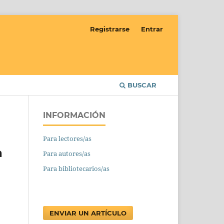
Registrarse
Entrar
BUSCAR
INFORMACIÓN
Para lectores/as
a
Para autores/as
Para bibliotecarios/as
ENVIAR UN ARTÍCULO