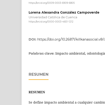
https://orcid.org/0009-0003-6909-6805
Lorena Alexandra González Campoverde
Universidad Católica de Cuenca
https://orcid.org/0000-0003-4651-1212
DOI:
https://doi.org/10.26871/killkanasocial.v8i1
Impacto ambiental, odontologí
Palabras clave:
RESUMEN
RESUMEN
Se define impacto ambiental a cualquier cambio