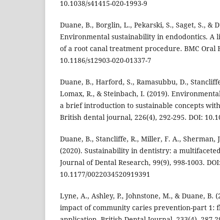
10.1038/s41415-020-1993-9
Duane, B., Borglin, L., Pekarski, S., Saget, S., & 
Environmental sustainability in endodontics. A l
of a root canal treatment procedure. BMC Oral He
10.1186/s12903-020-01337-7
Duane, B., Harford, S., Ramasubbu, D., Stancliffe
Lomax, R., & Steinbach, I. (2019). Environmental
a brief introduction to sustainable concepts with
British dental journal, 226(4), 292-295. DOI: 10
Duane, B., Stancliffe, R., Miller, F. A., Sherman, 
(2020). Sustainability in dentistry: a multiface
Journal of Dental Research, 99(9), 998-1003. DOI
10.1177/0022034520919391
Lyne, A., Ashley, P., Johnstone, M., & Duane, B.
impact of community caries prevention-part 1: f
application. British Dental Journal, 233(4), 287-2