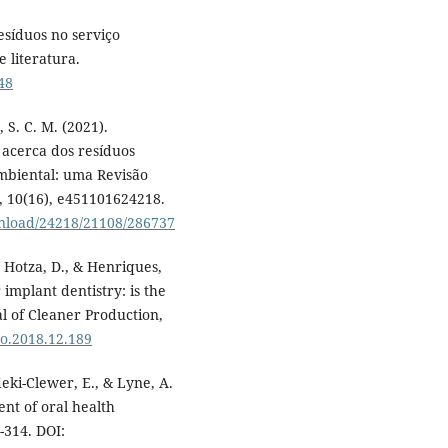
esíduos no serviço
 literatura.
48
 S. C. M. (2021).
 acerca dos resíduos
ambiental: uma Revisão
, 10(16), e451101624218.
ownload/24218/21108/286737
, Hotza, D., & Henriques,
 implant dentistry: is the
al of Cleaner Production,
pro.2018.12.189
sdeki-Clewer, E., & Lyne, A.
ent of oral health
-314. DOI: