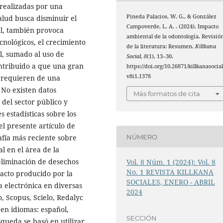
 realizadas por una
Pineda Palacios, W. G., & González
alud busca disminuir el
Campoverde, L. A. . (2024). Impacto
l, también provoca
ambiental de la odontología. Revisió
cnológicos, el crecimiento
de la literatura: Resumen.
Killkana
l, sumado al uso de
Social
,
8
(1), 13–30.
ntribuido a que una gran
https://doi.org/10.26871/killkanasocial
v8i1.1378
s requieren de una
 No existen datos
Más formatos de cita
 del sector público y
 estadísticas sobre los
el presente artículo de
NÚMERO
rafía más reciente sobre
l en el área de la
eliminación de desechos
Vol. 8 Núm. 1 (2024): Vol. 8
No. 1 REVISTA KILLKANA
pacto producido por la
SOCIALES, ENERO - ABRIL
a electrónica en diversas
2024
 Scopus, Scielo, Redalyc
 en idiomas: español,
SECCIÓN
squeda se basó en utilizar