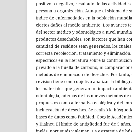
positivo o negativo, resultado de las actividades
persona u organización. Aunque el sistema de s
índice de enfermedades en la población mundia
ciertos daños al medio ambiente. Los avances te
del sector médico y odontológico a nivel mundia
productos desechables, son factores que han co
cantidad de residuos sean generados, los cuale
correcta recolección, tratamiento y eliminación.
específicos en la literatura sobre la contribución
privado a la huella de carbono, ni comparaciones
métodos de eliminación de desechos. Por tanto, 
revisión tiene como objetivo analizar la bibliog
los materiales que generan un impacto ambienta
odontología, además de los nuevos métodos de 
propuestos como alternativa ecológica y del im
incineración de desechos. Se realizó la búsqued
bases de datos como PubMed, Google Académico,
y Dialnet. El límite de antigüedad fue de 5 años,
inglés, portugués y alemán. La estrategia de bú