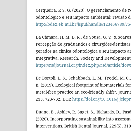
Cerqueira, P. S. G. (2020). O gerenciamento de r
odontológico e seu impacto ambiental: revisão de
http://bdex.eb.mil.br/jspui/handle/123456789/75
Da Câmara, H. M. D. R., de Sousa, G. V., & Soares,
Percepção de graduandos e cirurgiões-dentistas
gerados na clínica odontológica e seu impacto 
Integrativa. Research, Society and Development
https://rsdjournal.org/index.php/rsd/article/d
De Bortoli, L. S., Schabbach, L. M., Fredel, M. C.
B. (2019). Ecological footprint of biomaterials for
metal-free practice an eco-friendly shift?. Journ
213, 723-732. DOI:
https://doi.org/10.1016/j.jcle
Duane, B., Ashley, P., Saget, S., Richards, D., Pa
(2020). Incorporating sustainability into assessm
interventions. British Dental Journal, 229(5), 310