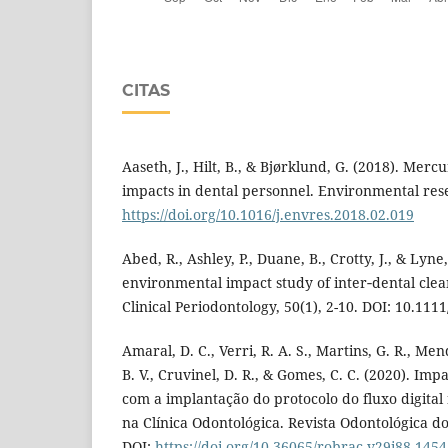
CITAS
Aaseth, J., Hilt, B., & Bjørklund, G. (2018). Mer
impacts in dental personnel. Environmental rese
https://doi.org/10.1016/j.envres.2018.02.019
Abed, R., Ashley, P., Duane, B., Crotty, J., & Lyne
environmental impact study of inter‐dental clean
Clinical Periodontology, 50(1), 2-10. DOI: 10.111
Amaral, D. C., Verri, R. A. S., Martins, G. R., Me
B. V., Cruvinel, D. R., & Gomes, C. C. (2020). Im
com a implantação do protocolo do fluxo digital
na Clínica Odontológica. Revista Odontológica do 
DOI:
https://doi.org/10.36065/robrac.v29i88.1454