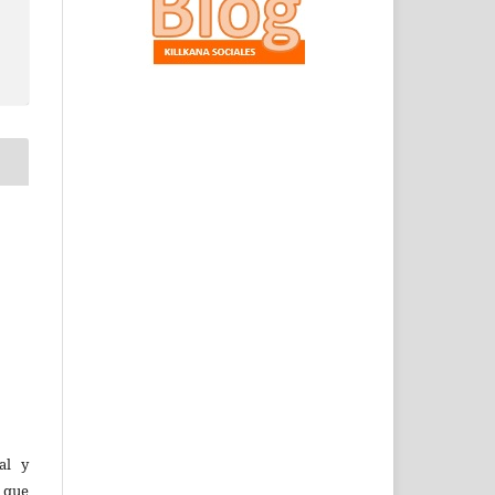
al y
l que