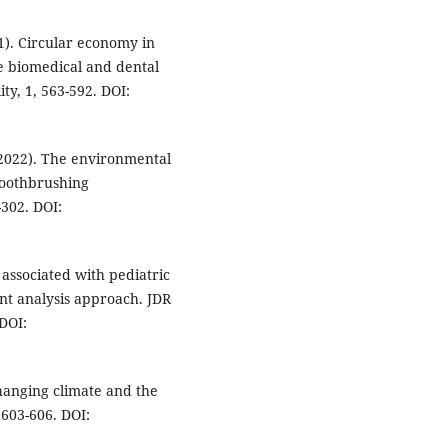
21). Circular economy in
e biomedical and dental
ty, 1, 563-592. DOI:
 (2022). The environmental
toothbrushing
-302. DOI:
s associated with pediatric
int analysis approach. JDR
 DOI:
 changing climate and the
 603-606. DOI: