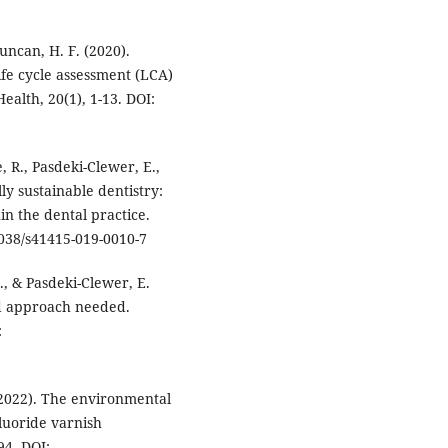
Duncan, H. F. (2020).
ife cycle assessment (LCA)
alth, 20(1), 1-13. DOI:
, R., Pasdeki-Clewer, E.,
ly sustainable dentistry:
in the dental practice.
.1038/s41415-019-0010-7
J., & Pasdeki-Clewer, E.
ted approach needed.
:
 (2022). The environmental
luoride varnish
94. DOI: