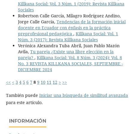
Killkana Social: Vol. 3 Núm. 1 (2019): Revista Killkana
Sociales
Robertson Calle García, Milagro Rodríguez Andino,
Jorge Calle García,
Tendencias de la formación inicial
docente en Ecuador con énfasis en la práctica
preprofesional pedagógica
,
Killkana Social: Vol. 1
Núm. 3 (2017): Revista Killkana Sociales
Verónica Alexandra Tuba Abril, Juan Pablo Mazón
Avila,
Tu pareja ¿Existe una libre elección en la
pareja?
,
Killkana Social: Vol. 8 Núm. 3 (2024): Vol. 8
No. 3 REVISTA KILLKANA SOCIALES, SEPTIEMBRE -
DICIEMBRE 2024
<<
<
3
4
5
6
7
8
9
10
11
12
>
>>
También puede
Iniciar una búsqueda de similitud avanzada
para este artículo.
INFORMACIÓN