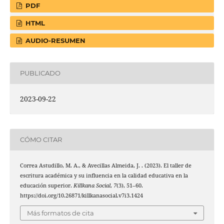
PDF
HTML
AUDIO-RESUMEN
PUBLICADO
2023-09-22
CÓMO CITAR
Correa Astudillo, M. A., & Avecillas Almeida, J. . (2023). El taller de
escritura académica y su influencia en la calidad educativa en la
educación superior.
Killkana Social
,
7
(3), 51–60.
https://doi.org/10.26871/killkanasocial.v7i3.1424
Más formatos de cita