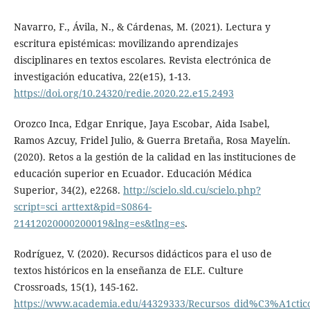
Navarro, F., Ávila, N., & Cárdenas, M. (2021). Lectura y
escritura epistémicas: movilizando aprendizajes
disciplinares en textos escolares. Revista electrónica de
investigación educativa, 22(e15), 1-13.
https://doi.org/10.24320/redie.2020.22.e15.2493
Orozco Inca, Edgar Enrique, Jaya Escobar, Aida Isabel,
Ramos Azcuy, Fridel Julio, & Guerra Bretaña, Rosa Mayelín.
(2020). Retos a la gestión de la calidad en las instituciones de
educación superior en Ecuador. Educación Médica
Superior, 34(2), e2268.
http://scielo.sld.cu/scielo.php?
script=sci_arttext&pid=S0864-
21412020000200019&lng=es&tlng=es
.
Rodríguez, V. (2020). Recursos didácticos para el uso de
textos históricos en la enseñanza de ELE. Culture
Crossroads, 15(1), 145-162.
https://www.academia.edu/44329333/Recursos_did%C3%A1ctic