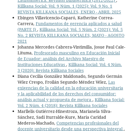
Latinoamérica: Revisión bibliográfica (2012-2022)
,
Killkana Social: Vol. 9 Núm. 1 (2025): Vol. 9 No. 1
REVISTA KILLKANA SOCIALES, ENERO - ABRIL 2025
Ebingen Villavicencio-Caparó, Katherine Correa-
Carrera,
Fundamentos de gerencia aplicados a salud
(PARTE I)
,
Killkana Social: Vol. 5 Núm. 2 (2021): Vol. 5
No. 2 REVISTA KILLKANA SOCIALES, MAYO - AGOSTO
2021
Johanna Mercedes Cabrera-Vintimilla, Josue Paul Cale-
Lituma,
Profesorado masculino en Educación Inicial
de Ecuador: análisis del Archivo Maestro de
Instituciones Educativas
,
Killkana Social: Vol. 4 Núm.
3 (2020): Revista Killkana Sociales
Diana Cecilia González Maldonado, Segundo Germán
Vélez Crespo, Froilán Segundo Méndez Vélez,
Las
exigencias de la calidad en la educación universitaria
y la aplicabilidad de los derechos del consumidor:
análisis actual y propuesta de mejora
,
Killkana Social:
Vol. 2 Núm. 4 (2018): Revista Killkana Sociales
Marllelis Gutiérrez-Hinestroza, Marianela Silva-
Sánchez, Sadi Iturralde-Kure, Maria Caridad
Mederos-Machado,
Competencias profesionales del
docente universitario desde una perspectiva integral
,