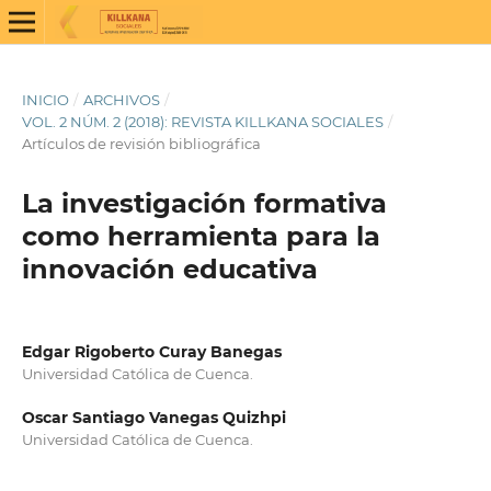
INICIO
/
ARCHIVOS
/
VOL. 2 NÚM. 2 (2018): REVISTA KILLKANA SOCIALES
/
Artículos de revisión bibliográfica
La investigación formativa
como herramienta para la
innovación educativa
Edgar Rigoberto Curay Banegas
Universidad Católica de Cuenca.
Oscar Santiago Vanegas Quizhpi
Universidad Católica de Cuenca.